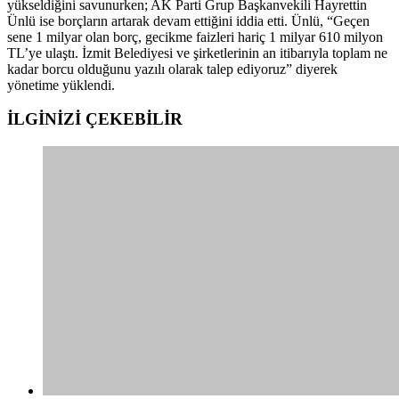
yükseldiğini savunurken; AK Parti Grup Başkanvekili Hayrettin
Ünlü ise borçların artarak devam ettiğini iddia etti. Ünlü, “Geçen
sene 1 milyar olan borç, gecikme faizleri hariç 1 milyar 610 milyon
TL’ye ulaştı. İzmit Belediyesi ve şirketlerinin an itibarıyla toplam ne
kadar borcu olduğunu yazılı olarak talep ediyoruz” diyerek
yönetime yüklendi.
İLGİNİZİ
ÇEKEBİLİR