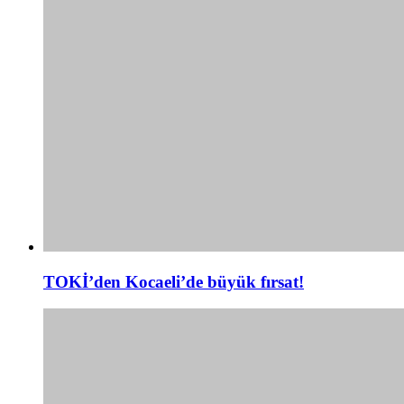
TOKİ’den Kocaeli’de büyük fırsat!