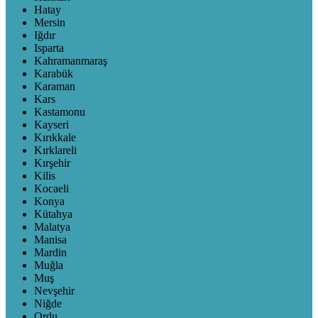
Hatay
Mersin
Iğdır
Isparta
Kahramanmaraş
Karabük
Karaman
Kars
Kastamonu
Kayseri
Kırıkkale
Kırklareli
Kırşehir
Kilis
Kocaeli
Konya
Kütahya
Malatya
Manisa
Mardin
Muğla
Muş
Nevşehir
Niğde
Ordu