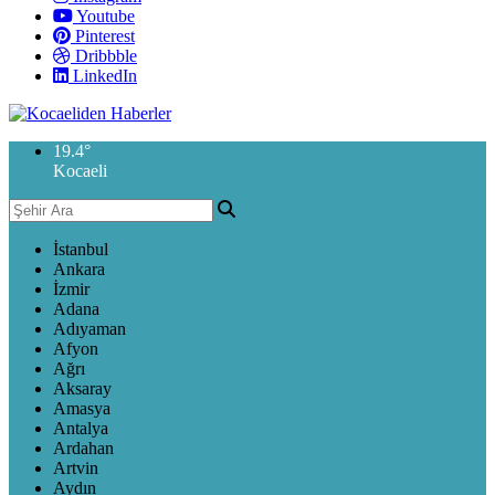
Youtube
Pinterest
Dribbble
LinkedIn
19.4
°
Kocaeli
İstanbul
Ankara
İzmir
Adana
Adıyaman
Afyon
Ağrı
Aksaray
Amasya
Antalya
Ardahan
Artvin
Aydın