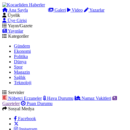
Ana Sayfa
Arama
Galeri
Video
Yazarlar
Üyelik
Üye Girişi
Yayın/Gazete
Yayınlar
Kategoriler
Gündem
Ekonomi
Politika
Dünya
Spor
Magazin
Sağlık
Teknoloji
Servisler
Nöbetçi Eczaneler
Hava Durumu
Namaz Vakitleri
Gazeteler
Puan Durumu
Sosyal Medya
Facebook
Instagram