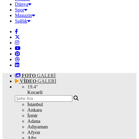
Dünya
Spor
Magazin
Sağlık
FOTO
GALERİ
VİDEO
GALERİ
19.4
°
Kocaeli
İstanbul
Ankara
İzmir
Adana
Adıyaman
Afyon
Ağrı