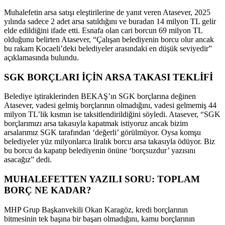
Muhalefetin arsa satışı eleştirilerine de yanıt veren Atasever, 2025
yılında sadece 2 adet arsa satıldığını ve buradan 14 milyon TL gelir
elde edildiğini ifade etti. Esnafa olan cari borcun 69 milyon TL
olduğunu belirten Atasever, “Çalışan belediyenin borcu olur ancak
bu rakam Kocaeli’deki belediyeler arasındaki en düşük seviyedir”
açıklamasında bulundu.
SGK BORÇLARI İÇİN ARSA TAKASI TEKLİFİ
Belediye iştiraklerinden BEKAŞ’ın SGK borçlarına değinen
Atasever, vadesi gelmiş borçlarının olmadığını, vadesi gelmemiş 44
milyon TL’lik kısmın ise taksitlendirildiğini söyledi. Atasever, “SGK
borçlarımızı arsa takasıyla kapatmak istiyoruz ancak bizim
arsalarımız SGK tarafından ‘değerli’ görülmüyor. Oysa komşu
belediyeler yüz milyonlarca liralık borcu arsa takasıyla ödüyor. Biz
bu borcu da kapatıp belediyenin önüne ‘borçsuzdur’ yazısını
asacağız” dedi.
MUHALEFETTEN YAZILI SORU: TOPLAM
BORÇ NE KADAR?
MHP Grup Başkanvekili Okan Karagöz, kredi borçlarının
bitmesinin tek başına bir başarı olmadığını, kamu borçlarının