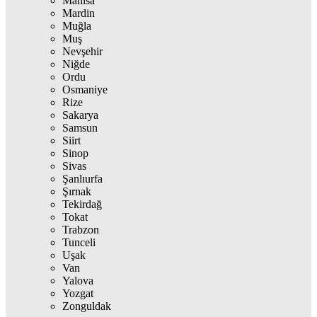
Manisa
Mardin
Muğla
Muş
Nevşehir
Niğde
Ordu
Osmaniye
Rize
Sakarya
Samsun
Siirt
Sinop
Sivas
Şanlıurfa
Şırnak
Tekirdağ
Tokat
Trabzon
Tunceli
Uşak
Van
Yalova
Yozgat
Zonguldak