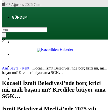
07 Ağustos 2026 Cum
GÜNDEM
EKONOMI
POLITIKA
DÜNYA
SPOR
Ana Sayfa
›
Kent
›
Kocaeli İzmit Belediyesi’nde borç krizi mi, mali
başarı mı? Krediler bitiyor ama SGK…
MAGAZIN
Kocaeli İzmit Belediyesi’nde borç krizi
mi, mali başarı mı? Krediler bitiyor ama
SAĞLIK
SGK…
İzmit Belediyesi Meclisi’nde 2025 yılı