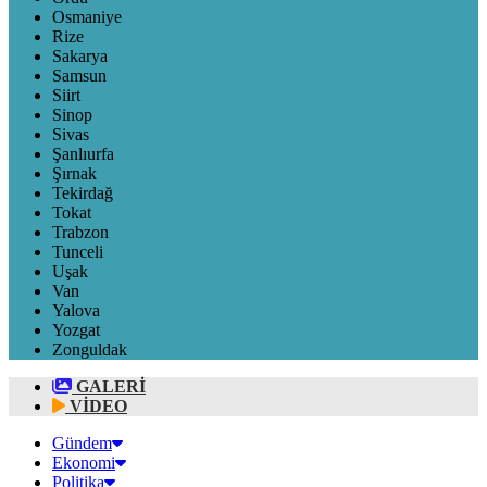
Osmaniye
Rize
Sakarya
Samsun
Siirt
Sinop
Sivas
Şanlıurfa
Şırnak
Tekirdağ
Tokat
Trabzon
Tunceli
Uşak
Van
Yalova
Yozgat
Zonguldak
GALERİ
VİDEO
Gündem
Ekonomi
Politika