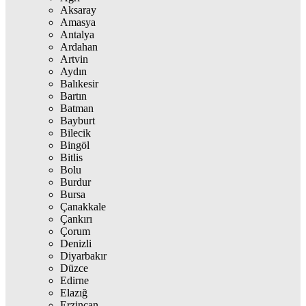
Aksaray
Amasya
Antalya
Ardahan
Artvin
Aydın
Balıkesir
Bartın
Batman
Bayburt
Bilecik
Bingöl
Bitlis
Bolu
Burdur
Bursa
Çanakkale
Çankırı
Çorum
Denizli
Diyarbakır
Düzce
Edirne
Elazığ
Erzincan