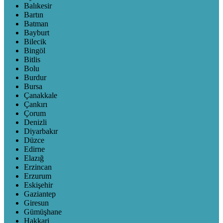
Balıkesir
Bartın
Batman
Bayburt
Bilecik
Bingöl
Bitlis
Bolu
Burdur
Bursa
Çanakkale
Çankırı
Çorum
Denizli
Diyarbakır
Düzce
Edirne
Elazığ
Erzincan
Erzurum
Eskişehir
Gaziantep
Giresun
Gümüşhane
Hakkari