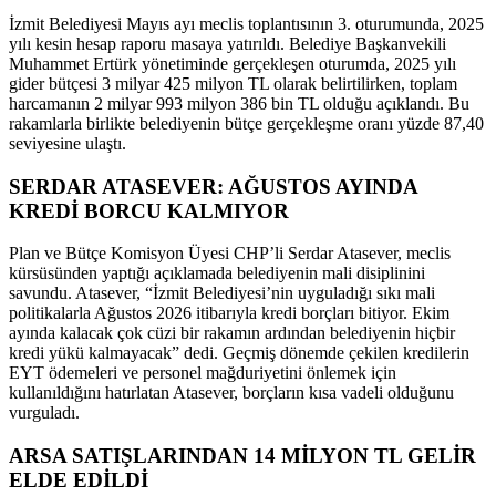
İzmit Belediyesi Mayıs ayı meclis toplantısının 3. oturumunda, 2025
yılı kesin hesap raporu masaya yatırıldı. Belediye Başkanvekili
Muhammet Ertürk yönetiminde gerçekleşen oturumda, 2025 yılı
gider bütçesi 3 milyar 425 milyon TL olarak belirtilirken, toplam
harcamanın 2 milyar 993 milyon 386 bin TL olduğu açıklandı. Bu
rakamlarla birlikte belediyenin bütçe gerçekleşme oranı yüzde 87,40
seviyesine ulaştı.
SERDAR ATASEVER: AĞUSTOS AYINDA
KREDİ BORCU KALMIYOR
Plan ve Bütçe Komisyon Üyesi CHP’li Serdar Atasever, meclis
kürsüsünden yaptığı açıklamada belediyenin mali disiplinini
savundu. Atasever, “İzmit Belediyesi’nin uyguladığı sıkı mali
politikalarla Ağustos 2026 itibarıyla kredi borçları bitiyor. Ekim
ayında kalacak çok cüzi bir rakamın ardından belediyenin hiçbir
kredi yükü kalmayacak” dedi. Geçmiş dönemde çekilen kredilerin
EYT ödemeleri ve personel mağduriyetini önlemek için
kullanıldığını hatırlatan Atasever, borçların kısa vadeli olduğunu
vurguladı.
ARSA SATIŞLARINDAN 14 MİLYON TL GELİR
ELDE EDİLDİ