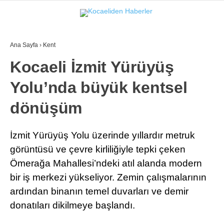
29.2
°
KOCAELI
Ana Sayfa
›
Kent
GALERİ
VİDEO
Kocaeli İzmit Yürüyüş
Yolu’nda büyük kentsel
GÜNDEM
EKONOMI
dönüşüm
POLITIKA
İzmit Yürüyüş Yolu üzerinde yıllardır metruk
DÜNYA
görüntüsü ve çevre kirliliğiyle tepki çeken
Ömerağa Mahallesi’ndeki atıl alanda modern
SPOR
bir iş merkezi yükseliyor. Zemin çalışmalarının
MAGAZIN
ardından binanın temel duvarları ve demir
SAĞLIK
donatıları dikilmeye başlandı.