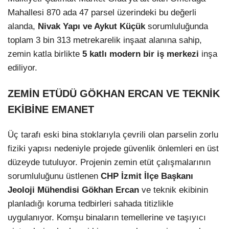
Mahallesi 870 ada 47 parsel üzerindeki bu değerli
alanda,
Nivak Yapı ve Aykut Küçük
sorumluluğunda
LinkedIn
toplam 3 bin 313 metrekarelik inşaat alanına sahip,
zemin katla birlikte
5 katlı modern bir iş merkezi
inşa
ediliyor.
ZEMİN ETÜDÜ GÖKHAN ERCAN VE TEKNİK
EKİBİNE EMANET
Üç tarafı eski bina stoklarıyla çevrili olan parselin zorlu
fiziki yapısı nedeniyle projede güvenlik önlemleri en üst
düzeyde tutuluyor. Projenin zemin etüt çalışmalarının
sorumluluğunu üstlenen
CHP İzmit İlçe Başkanı
Jeoloji Mühendisi Gökhan Ercan
ve teknik ekibinin
planladığı koruma tedbirleri sahada titizlikle
uygulanıyor. Komşu binaların temellerine ve taşıyıcı