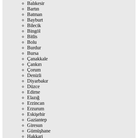
Balıkesir
Bartın
Batman
Bayburt
Bilecik
Bingöl
Bitlis
Bolu
Burdur
Bursa
Çanakkale
Çankırı
Çorum
Denizli
Diyarbakır
Düzce
Edirne
Elazığ
Erzincan
Erzurum
Eskişehir
Gaziantep
Giresun
Gümüşhane
Hakkari