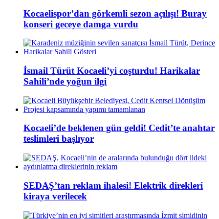
Kocaelispor’dan görkemli sezon açılışı! Buray
konseri geceye damga vurdu
İsmail Türüt Kocaeli’yi coşturdu! Harikalar
Sahili’nde yoğun ilgi
Kocaeli’de beklenen gün geldi! Cedit’te anahtar
teslimleri başlıyor
SEDAŞ’tan reklam ihalesi! Elektrik direkleri
kiraya verilecek