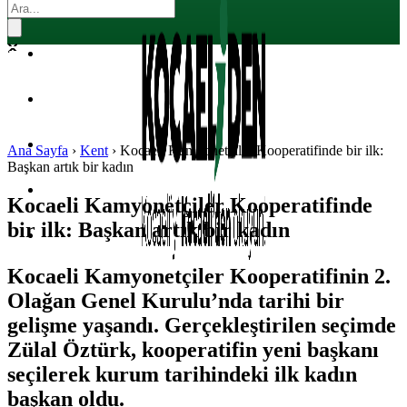
EKONOMI
POLITIKA
DÜNYA
SPOR
Ana Sayfa
›
Kent
›
Kocaeli Kamyonetçiler Kooperatifinde bir ilk:
Başkan artık bir kadın
MAGAZIN
Kocaeli Kamyonetçiler Kooperatifinde
bir ilk: Başkan artık bir kadın
SAĞLIK
Kocaeli Kamyonetçiler Kooperatifinin 2.
Olağan Genel Kurulu’nda tarihi bir
gelişme yaşandı. Gerçekleştirilen seçimde
Zülal Öztürk, kooperatifin yeni başkanı
seçilerek kurum tarihindeki ilk kadın
başkan oldu.