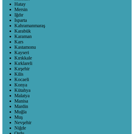
Hatay
Mersin
Iğdır
Isparta
Kahramanmaraş
Karabük
Karaman
Kars
Kastamonu
Kayseri
Kırıkkale
Kırklareli
Kırşehir
Kilis
Kocaeli
Konya
Kütahya
Malatya
Manisa
Mardin
Muğla
Muş
Nevşehir
Niğde
Ordu