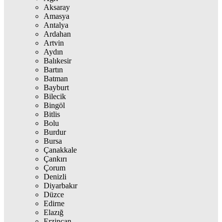
Aksaray
Amasya
Antalya
Ardahan
Artvin
Aydın
Balıkesir
Bartın
Batman
Bayburt
Bilecik
Bingöl
Bitlis
Bolu
Burdur
Bursa
Çanakkale
Çankırı
Çorum
Denizli
Diyarbakır
Düzce
Edirne
Elazığ
Erzincan