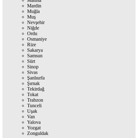
Manisa
Mardin
Muğla
Muş
Nevşehir
Niğde
Ordu
Osmaniye
Rize
Sakarya
Samsun
Siirt
Sinop
Sivas
Şanlıurfa
Şırnak
Tekirdağ
Tokat
Trabzon
Tunceli
Uşak
Van
Yalova
Yozgat
Zonguldak