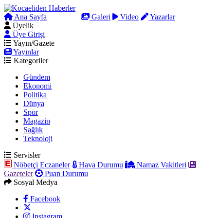
Ana Sayfa
Arama
Galeri
Video
Yazarlar
Üyelik
Üye Girişi
Yayın/Gazete
Yayınlar
Kategoriler
Gündem
Ekonomi
Politika
Dünya
Spor
Magazin
Sağlık
Teknoloji
Servisler
Nöbetçi Eczaneler
Hava Durumu
Namaz Vakitleri
Gazeteler
Puan Durumu
Sosyal Medya
Facebook
Instagram