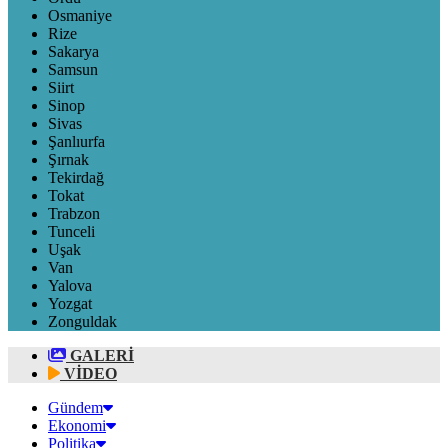
Osmaniye
Rize
Sakarya
Samsun
Siirt
Sinop
Sivas
Şanlıurfa
Şırnak
Tekirdağ
Tokat
Trabzon
Tunceli
Uşak
Van
Yalova
Yozgat
Zonguldak
GALERİ
VİDEO
Gündem
Ekonomi
Politika