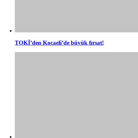
TOKİ’den Kocaeli’de büyük fırsat!