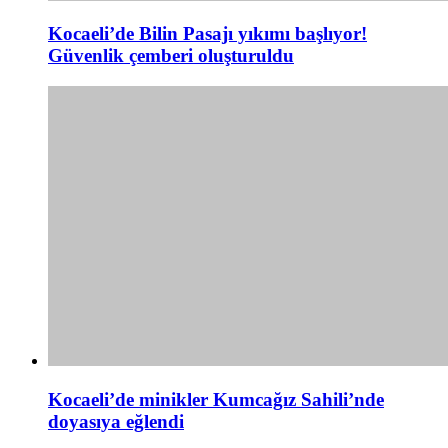
Kocaeli’de Bilin Pasajı yıkımı başlıyor!
Güvenlik çemberi oluşturuldu
Kocaeli’de minikler Kumcağız Sahili’nde
doyasıya eğlendi