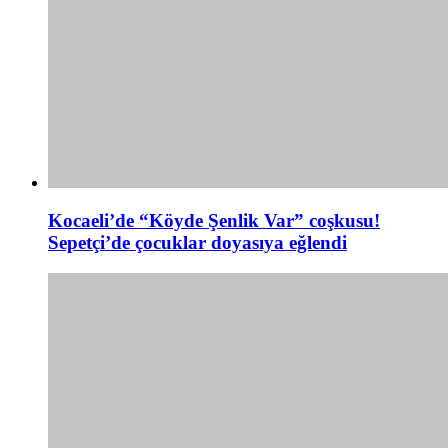
Kocaeli’de “Köyde Şenlik Var” coşkusu!
Sepetçi’de çocuklar doyasıya eğlendi