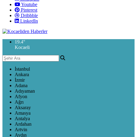
Youtube
Pinterest
Dribbble
LinkedIn
19.4
°
Kocaeli
İstanbul
Ankara
İzmir
Adana
Adıyaman
Afyon
Ağrı
Aksaray
Amasya
Antalya
Ardahan
Artvin
Aydın