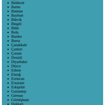
Balıkesir
Bartın
Batman
Bayburt
Bilecik
Bingöl
Bitlis
Bolu
Burdur
Bursa
Çanakkale
Çankırı
Çorum
Denizli
Diyarbakır
Düzce
Edirne
Elazığ
Erzincan
Erzurum
Eskişehir
Gaziantep
Giresun
Gümüşhane
Hakkari