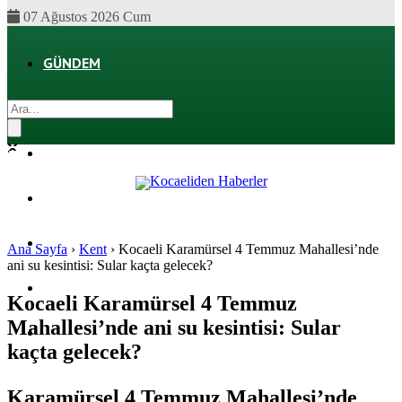
07 Ağustos 2026 Cum
GÜNDEM
EKONOMI
POLITIKA
DÜNYA
SPOR
Ana Sayfa
›
Kent
›
Kocaeli Karamürsel 4 Temmuz Mahallesi’nde
ani su kesintisi: Sular kaçta gelecek?
MAGAZIN
Kocaeli Karamürsel 4 Temmuz
Mahallesi’nde ani su kesintisi: Sular
SAĞLIK
kaçta gelecek?
Karamürsel 4 Temmuz Mahallesi’nde