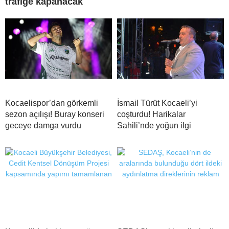
trafiğe kapanacak
Kocaelispor’dan görkemli
İsmail Türüt Kocaeli’yi
sezon açılışı! Buray konseri
coşturdu! Harikalar
geceye damga vurdu
Sahili’nde yoğun ilgi