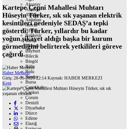
Aksaray
Kartepe Çepni Mahallesi Muhtarı
Amasya
Hüseyin Türker, sık sık yaşanan elektrik
Antalya
Ardahan
kesintileri nedeniyle SEDAŞ’a tepki
Artvin
gösterdi. Türker, yıllardır bu kadar
Aydın
Balıkesir
yoğun şikâyet aldığı başka bir kurum
Bartın
görmediğini belirterek yetkilileri göreve
Batman
Bayburt
çağırdı.
Bilecik
Bingöl
Bitlis
Bolu
Haber Merkezi
Burdur
Giriş: 28-06-2026 22:14
Kaynak: HABER MERKEZI
Bursa
Kent
Çanakkale
Çankırı
Çorum
Denizli
Diyarbakır
Düzce
Edirne
Elazığ
Erzincan