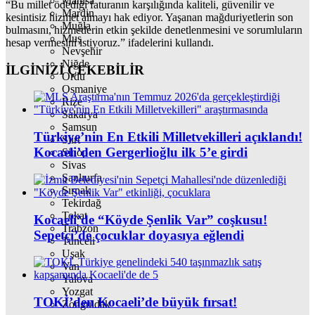
Manisa
“Bu millet ödediği faturanın karşılığında kaliteli, güvenilir ve
Mardin
kesintisiz hizmet almayı hak ediyor. Yaşanan mağduriyetlerin son
Muğla
bulmasını, hizmetlerin etkin şekilde denetlenmesini ve sorumluların
Muş
hesap vermesini istiyoruz.” ifadelerini kullandı.
Nevşehir
Niğde
İLGİNİZİ
ÇEKEBİLİR
Ordu
Osmaniye
Rize
Sakarya
Samsun
Türkiye’nin En Etkili Milletvekilleri açıklandı!
Siirt
Kocaeli’den Gergerlioğlu ilk 5’e girdi
Sinop
Sivas
Şanlıurfa
Şırnak
Tekirdağ
Tokat
Kocaeli’de “Köyde Şenlik Var” coşkusu!
Trabzon
Sepetçi’de çocuklar doyasıya eğlendi
Tunceli
Uşak
Van
Yalova
Yozgat
TOKİ’den Kocaeli’de büyük fırsat!
Zonguldak