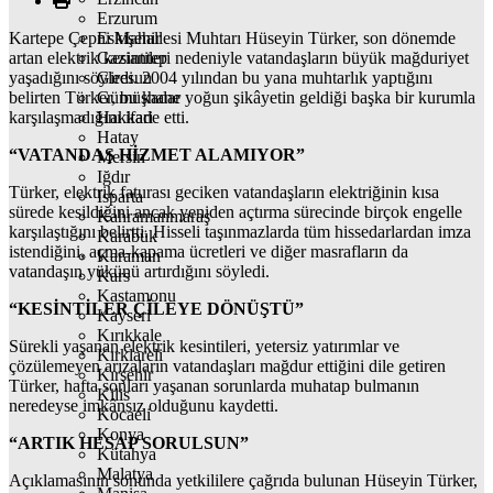
Erzurum
Kartepe Çepni Mahallesi Muhtarı Hüseyin Türker, son dönemde
Eskişehir
artan elektrik kesintileri nedeniyle vatandaşların büyük mağduriyet
Gaziantep
yaşadığını söyledi. 2004 yılından bu yana muhtarlık yaptığını
Giresun
belirten Türker, bu kadar yoğun şikâyetin geldiği başka bir kurumla
Gümüşhane
karşılaşmadığını ifade etti.
Hakkari
Hatay
“VATANDAŞ HİZMET ALAMIYOR”
Mersin
Iğdır
Türker, elektrik faturası geciken vatandaşların elektriğinin kısa
Isparta
sürede kesildiğini ancak yeniden açtırma sürecinde birçok engelle
Kahramanmaraş
karşılaştığını belirtti. Hisseli taşınmazlarda tüm hissedarlardan imza
Karabük
istendiğini, açma-kapama ücretleri ve diğer masrafların da
Karaman
vatandaşın yükünü artırdığını söyledi.
Kars
Kastamonu
“KESİNTİLER ÇİLEYE DÖNÜŞTÜ”
Kayseri
Kırıkkale
Sürekli yaşanan elektrik kesintileri, yetersiz yatırımlar ve
Kırklareli
çözülemeyen arızaların vatandaşları mağdur ettiğini dile getiren
Kırşehir
Türker, hafta sonları yaşanan sorunlarda muhatap bulmanın
Kilis
neredeyse imkânsız olduğunu kaydetti.
Kocaeli
Konya
“ARTIK HESAP SORULSUN”
Kütahya
Malatya
Açıklamasının sonunda yetkililere çağrıda bulunan Hüseyin Türker,