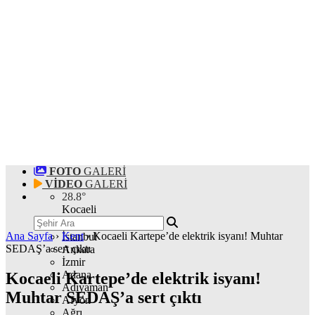
FOTO
GALERİ
VİDEO
GALERİ
28.8
°
Kocaeli
Ana Sayfa
›
Kent
›
Kocaeli Kartepe’de elektrik isyanı! Muhtar
İstanbul
SEDAŞ’a sert çıktı
Ankara
İzmir
Adana
Kocaeli Kartepe’de elektrik isyanı!
Adıyaman
Muhtar SEDAŞ’a sert çıktı
Afyon
Ağrı