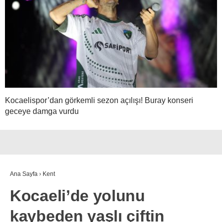
Kocaelispor’dan görkemli sezon açılışı! Buray konseri
geceye damga vurdu
Ana Sayfa
›
Kent
Kocaeli’de yolunu
kaybeden yaşlı çiftin