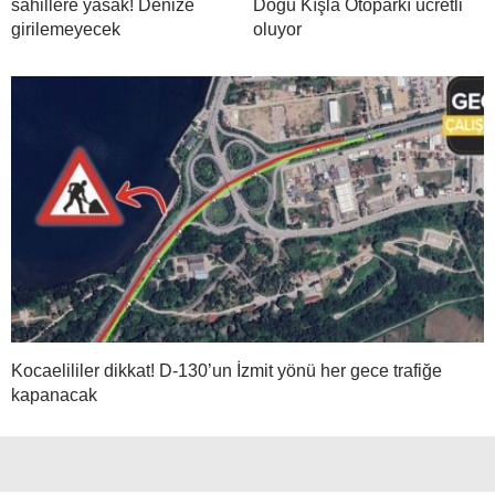
sahillere yasak! Denize
Doğu Kışla Otoparkı ücretli
girilemeyecek
oluyor
Kocaelililer dikkat! D-130’un İzmit yönü her gece trafiğe
kapanacak