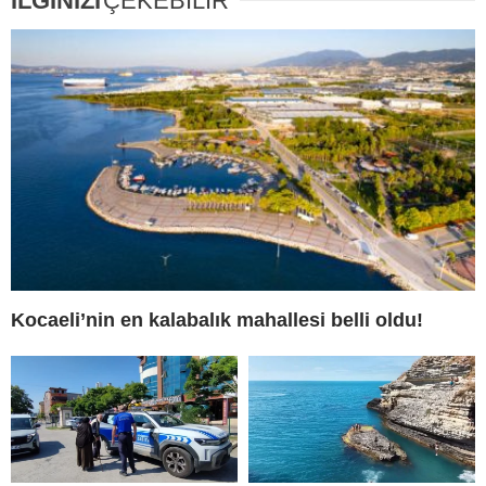
İLGİNİZİ
ÇEKEBİLİR
Kocaeli’nin en kalabalık mahallesi belli oldu!