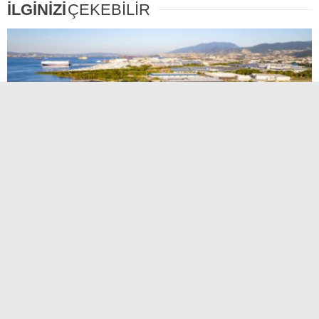
İLGİNİZİ
ÇEKEBİLİR
Kocaeli’nin en kalabalık mahallesi belli oldu!