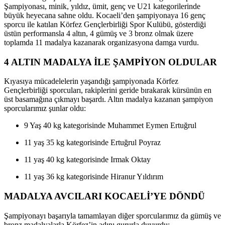
Şampiyonası, minik, yıldız, ümit, genç ve U21 kategorilerinde
büyük heyecana sahne oldu. Kocaeli’den şampiyonaya 16 genç
sporcu ile katılan Körfez Gençlerbirliği Spor Kulübü, gösterdiği
üstün performansla 4 altın, 4 gümüş ve 3 bronz olmak üzere
toplamda 11 madalya kazanarak organizasyona damga vurdu.
4 ALTIN MADALYA İLE ŞAMPİYON OLDULAR
Kıyasıya mücadelelerin yaşandığı şampiyonada Körfez
Gençlerbirliği sporcuları, rakiplerini geride bırakarak kürsünün en
üst basamağına çıkmayı başardı. Altın madalya kazanan şampiyon
sporcularımız şunlar oldu:
9 Yaş 40 kg kategorisinde Muhammet Eymen Ertuğrul
11 yaş 35 kg kategorisinde Ertuğrul Poyraz
11 yaş 40 kg kategorisinde Irmak Oktay
11 yaş 36 kg kategorisinde Hiranur Yıldırım
MADALYA AVCILARI KOCAELİ’YE DÖNDÜ
Şampiyonayı başarıyla tamamlayan diğer sporcularımız da gümüş ve
bronz madalyalarla Körfez’in adını gururla duyurdu: