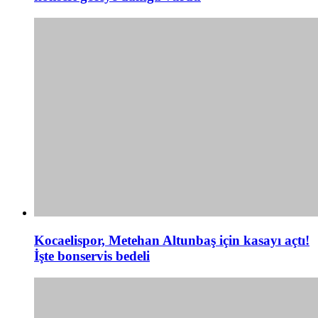
Kocaelispor, Metehan Altunbaş için kasayı açtı!
İşte bonservis bedeli