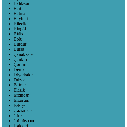
Balıkesir
Bartın
Batman
Bayburt
Bilecik
Bingöl
Bitlis
Bolu
Burdur
Bursa
Çanakkale
Çankırı
Çorum
Denizli
Diyarbakır
Düzce
Edirne
Elazığ
Erzincan
Erzurum
Eskişehir
Gaziantep
Giresun
Gümüşhane
Hakkari