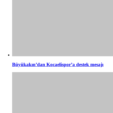
Büyükakın’dan Kocaelispor’a destek mesajı