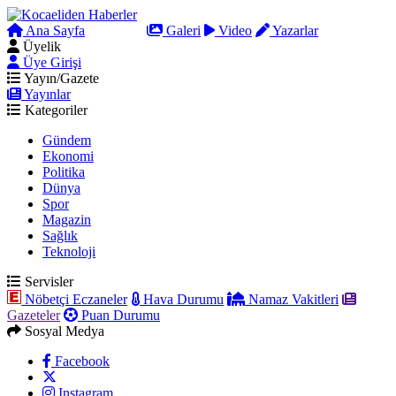
Ana Sayfa
Arama
Galeri
Video
Yazarlar
Üyelik
Üye Girişi
Yayın/Gazete
Yayınlar
Kategoriler
Gündem
Ekonomi
Politika
Dünya
Spor
Magazin
Sağlık
Teknoloji
Servisler
Nöbetçi Eczaneler
Hava Durumu
Namaz Vakitleri
Gazeteler
Puan Durumu
Sosyal Medya
Facebook
Instagram