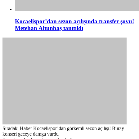
Kocaelispor’dan sezon açılışında transfer şovu!
Metehan Altunbaş tanıtıldı
Sıradaki Haber
Kocaelispor’dan görkemli sezon açılışı! Buray
konseri geceye damga vurdu