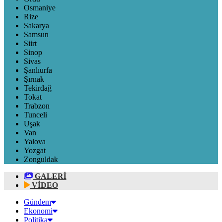
Osmaniye
Rize
Sakarya
Samsun
Siirt
Sinop
Sivas
Şanlıurfa
Şırnak
Tekirdağ
Tokat
Trabzon
Tunceli
Uşak
Van
Yalova
Yozgat
Zonguldak
GALERİ
VİDEO
Gündem
Ekonomi
Politika