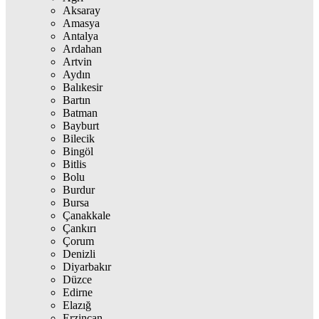
Aksaray
Amasya
Antalya
Ardahan
Artvin
Aydın
Balıkesir
Bartın
Batman
Bayburt
Bilecik
Bingöl
Bitlis
Bolu
Burdur
Bursa
Çanakkale
Çankırı
Çorum
Denizli
Diyarbakır
Düzce
Edirne
Elazığ
Erzincan