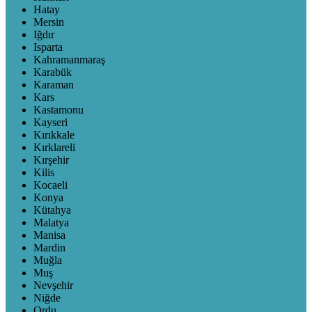
Hatay
Mersin
Iğdır
Isparta
Kahramanmaraş
Karabük
Karaman
Kars
Kastamonu
Kayseri
Kırıkkale
Kırklareli
Kırşehir
Kilis
Kocaeli
Konya
Kütahya
Malatya
Manisa
Mardin
Muğla
Muş
Nevşehir
Niğde
Ordu