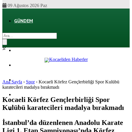
09 Ağustos 2026 Paz
GÜNDEM
EKONOMI
POLITIKA
DÜNYA
SPOR
Ana Sayfa
›
Spor
›
Kocaeli Körfez Gençlerbirliği Spor Kulübü
karatecileri madalya bırakmadı
MAGAZIN
Kocaeli Körfez Gençlerbirliği Spor
Kulübü karatecileri madalya bırakmadı
SAĞLIK
İstanbul’da düzenlenen Anadolu Karate
Ligi 1. Etap Şampiyonası’nda Körfez