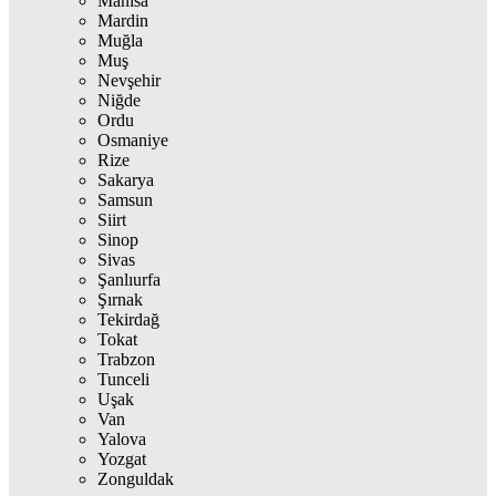
Manisa
Mardin
Muğla
Muş
Nevşehir
Niğde
Ordu
Osmaniye
Rize
Sakarya
Samsun
Siirt
Sinop
Sivas
Şanlıurfa
Şırnak
Tekirdağ
Tokat
Trabzon
Tunceli
Uşak
Van
Yalova
Yozgat
Zonguldak