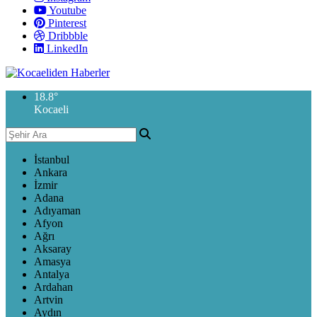
Youtube
Pinterest
Dribbble
LinkedIn
18.8
°
Kocaeli
İstanbul
Ankara
İzmir
Adana
Adıyaman
Afyon
Ağrı
Aksaray
Amasya
Antalya
Ardahan
Artvin
Aydın