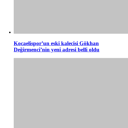
Kocaelispor’un eski kalecisi Gökhan
Değirmenci’nin yeni adresi belli oldu