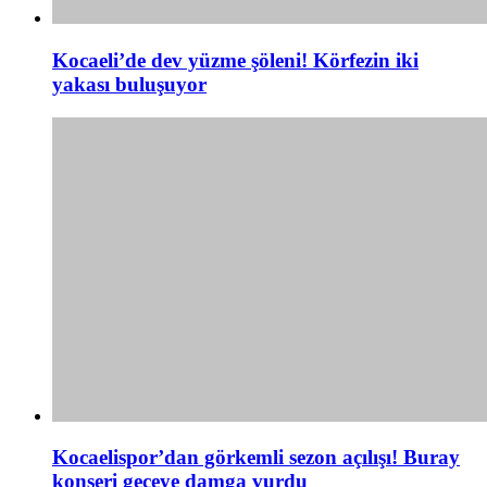
Kocaeli’de dev yüzme şöleni! Körfezin iki
yakası buluşuyor
Kocaelispor’dan görkemli sezon açılışı! Buray
konseri geceye damga vurdu