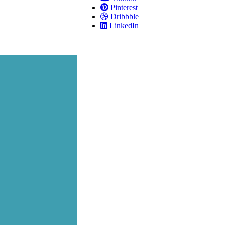
Pinterest
Dribbble
LinkedIn