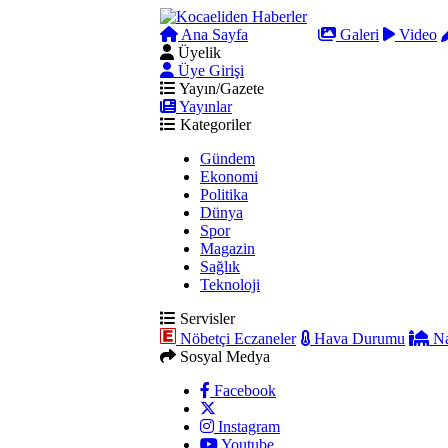
Ana Sayfa
Arama
Galeri
Video
Üyelik
Üye Girişi
Yayın/Gazete
Yayınlar
Kategoriler
Gündem
Ekonomi
Politika
Dünya
Spor
Magazin
Sağlık
Teknoloji
Servisler
Nöbetçi Eczaneler
Hava Durumu
Na
Sosyal Medya
Facebook
Instagram
Youtube