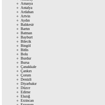
Amasya
Antalya
Ardahan
Artvin
Aydın
Balıkesir
Bartın
Batman
Bayburt
Bilecik
Bingöl
Bitlis
Bolu
Burdur
Bursa
Çanakkale
Çankırı
Çorum
Denizli
Diyarbakır
Düzce
Edirne
Elazığ
Erzincan
Erzurum