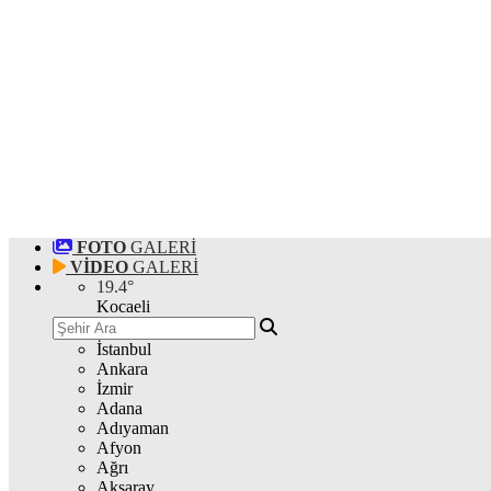
FOTO
GALERİ
VİDEO
GALERİ
19.4
°
Kocaeli
İstanbul
Ankara
İzmir
Adana
Adıyaman
Afyon
Ağrı
Aksaray