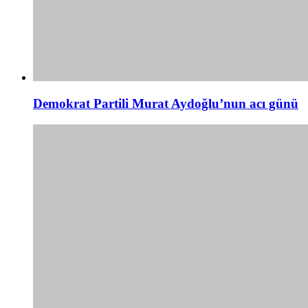
Demokrat Partili Murat Aydoğlu’nun acı günü