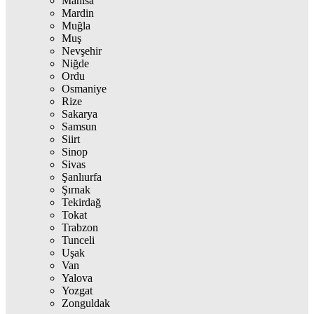
Manisa
Mardin
Muğla
Muş
Nevşehir
Niğde
Ordu
Osmaniye
Rize
Sakarya
Samsun
Siirt
Sinop
Sivas
Şanlıurfa
Şırnak
Tekirdağ
Tokat
Trabzon
Tunceli
Uşak
Van
Yalova
Yozgat
Zonguldak