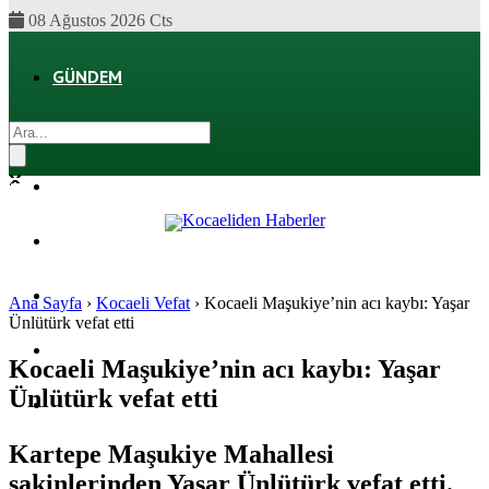
08 Ağustos 2026 Cts
GÜNDEM
EKONOMI
POLITIKA
DÜNYA
SPOR
Ana Sayfa
›
Kocaeli Vefat
›
Kocaeli Maşukiye’nin acı kaybı: Yaşar
Ünlütürk vefat etti
MAGAZIN
Kocaeli Maşukiye’nin acı kaybı: Yaşar
Ünlütürk vefat etti
SAĞLIK
Kartepe Maşukiye Mahallesi
sakinlerinden Yaşar Ünlütürk vefat etti.