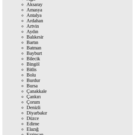
Aksaray
Amasya
Antalya
Ardahan
Artvin
Aydın
Balıkesir
Bartın
Batman
Bayburt
Bilecik
Bingöl
Bitlis
Bolu
Burdur
Bursa
Çanakkale
Çankırı
Çorum
Denizli
Diyarbakır
Düzce
Edirne
Elazığ
Erzincan