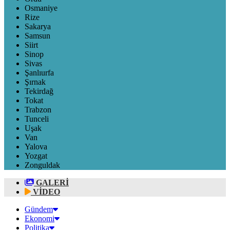
Osmaniye
Rize
Sakarya
Samsun
Siirt
Sinop
Sivas
Şanlıurfa
Şırnak
Tekirdağ
Tokat
Trabzon
Tunceli
Uşak
Van
Yalova
Yozgat
Zonguldak
GALERİ
VİDEO
Gündem
Ekonomi
Politika