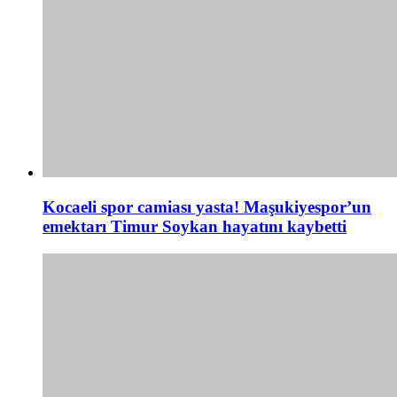
Kocaeli spor camiası yasta! Maşukiyespor’un
emektarı Timur Soykan hayatını kaybetti