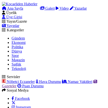
Ana Sayfa
Arama
Galeri
Video
Yazarlar
Üyelik
Üye Girişi
Yayın/Gazete
Yayınlar
Kategoriler
Gündem
Ekonomi
Politika
Dünya
Spor
Magazin
Sağlık
Teknoloji
Servisler
Nöbetçi Eczaneler
Hava Durumu
Namaz Vakitleri
Gazeteler
Puan Durumu
Sosyal Medya
Facebook
Instagram