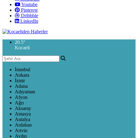
Youtube
Pinterest
Dribbble
LinkedIn
20.5
°
Kocaeli
İstanbul
Ankara
İzmir
Adana
Adıyaman
Afyon
Ağrı
Aksaray
Amasya
Antalya
Ardahan
Artvin
Aydın