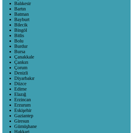
Balıkesir
Bartın
Batman
Bayburt
Bilecik
Bingöl
Bitlis
Bolu
Burdur
Bursa
Çanakkale
Çankırı
Çorum
Denizli
Diyarbakır
Düzce
Edirne
Elazığ
Erzincan
Erzurum
Eskişehir
Gaziantep
Giresun
Gümüşhane
Hakkari