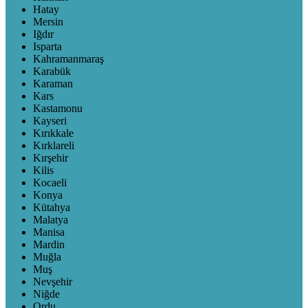
Hatay
Mersin
Iğdır
Isparta
Kahramanmaraş
Karabük
Karaman
Kars
Kastamonu
Kayseri
Kırıkkale
Kırklareli
Kırşehir
Kilis
Kocaeli
Konya
Kütahya
Malatya
Manisa
Mardin
Muğla
Muş
Nevşehir
Niğde
Ordu