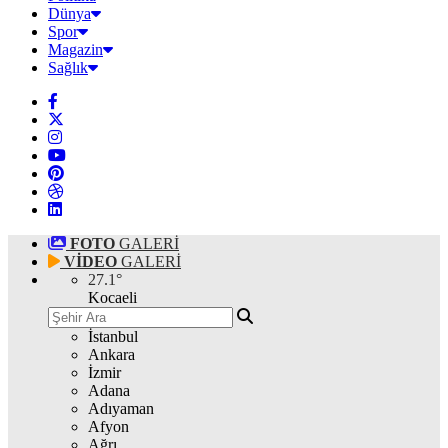
Dünya
Spor
Magazin
Sağlık
FOTO
GALERİ
VİDEO
GALERİ
27.1
°
Kocaeli
İstanbul
Ankara
İzmir
Adana
Adıyaman
Afyon
Ağrı