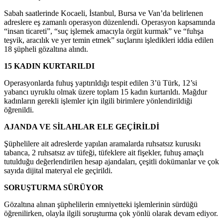
Sabah saatlerinde Kocaeli, İstanbul, Bursa ve Van’da belirlenen
adreslere eş zamanlı operasyon düzenlendi. Operasyon kapsamında
“insan ticareti”, “suç işlemek amacıyla örgüt kurmak” ve “fuhşa
teşvik, aracılık ve yer temin etmek” suçlarını işledikleri iddia edilen
18 şüpheli gözaltına alındı.
15 KADIN KURTARILDI
Operasyonlarda fuhuş yaptırıldığı tespit edilen 3’ü Türk, 12’si
yabancı uyruklu olmak üzere toplam 15 kadın kurtarıldı. Mağdur
kadınların gerekli işlemler için ilgili birimlere yönlendirildiği
öğrenildi.
AJANDA VE SİLAHLAR ELE GEÇİRİLDİ
Şüphelilere ait adreslerde yapılan aramalarda ruhsatsız kurusıkı
tabanca, 2 ruhsatsız av tüfeği, tüfeklere ait fişekler, fuhuş amaçlı
tutulduğu değerlendirilen hesap ajandaları, çeşitli dokümanlar ve çok
sayıda dijital materyal ele geçirildi.
SORUŞTURMA SÜRÜYOR
Gözaltına alınan şüphelilerin emniyetteki işlemlerinin sürdüğü
öğrenilirken, olayla ilgili soruşturma çok yönlü olarak devam ediyor.