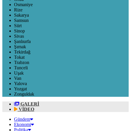
Osmaniye
Rize
Sakarya
Samsun
Siirt
Sinop
Sivas
Şanlıurfa
Şırnak
Tekirdağ
Tokat
Trabzon
Tunceli
Uşak
Van
Yalova
Yozgat
Zonguldak
GALERİ
VİDEO
Gündem
Ekonomi
Politika