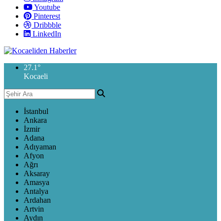
Youtube
Pinterest
Dribbble
LinkedIn
27.1
°
Kocaeli
İstanbul
Ankara
İzmir
Adana
Adıyaman
Afyon
Ağrı
Aksaray
Amasya
Antalya
Ardahan
Artvin
Aydın