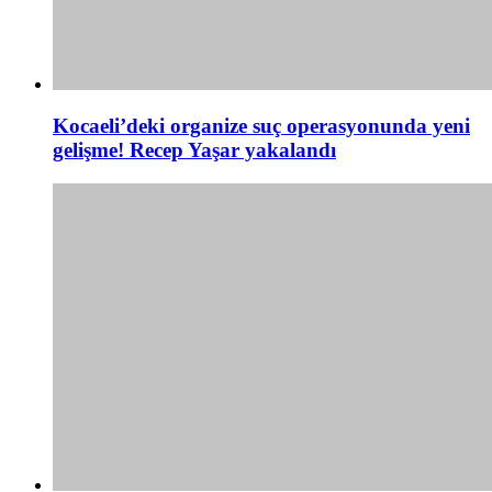
Kocaeli’deki organize suç operasyonunda yeni
gelişme! Recep Yaşar yakalandı