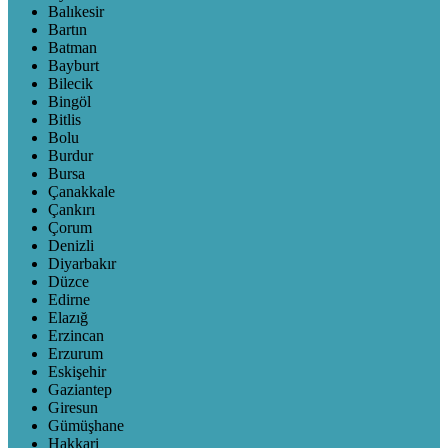
Balıkesir
Bartın
Batman
Bayburt
Bilecik
Bingöl
Bitlis
Bolu
Burdur
Bursa
Çanakkale
Çankırı
Çorum
Denizli
Diyarbakır
Düzce
Edirne
Elazığ
Erzincan
Erzurum
Eskişehir
Gaziantep
Giresun
Gümüşhane
Hakkari