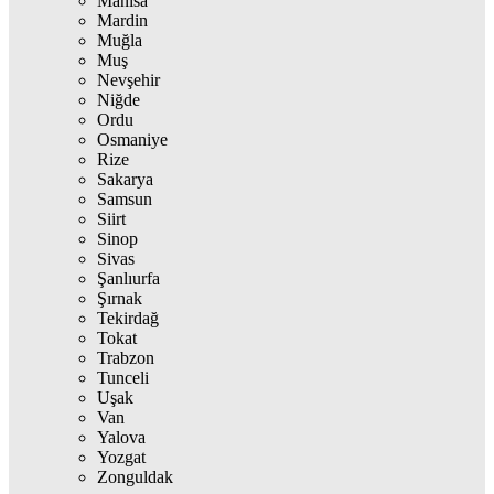
Manisa
Mardin
Muğla
Muş
Nevşehir
Niğde
Ordu
Osmaniye
Rize
Sakarya
Samsun
Siirt
Sinop
Sivas
Şanlıurfa
Şırnak
Tekirdağ
Tokat
Trabzon
Tunceli
Uşak
Van
Yalova
Yozgat
Zonguldak