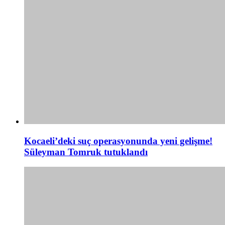
Kocaeli’deki suç operasyonunda yeni gelişme!
Süleyman Tomruk tutuklandı