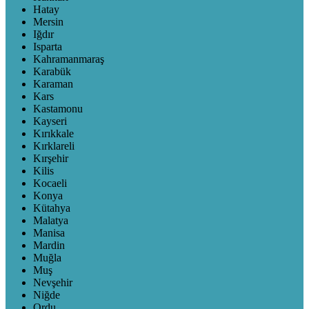
Hatay
Mersin
Iğdır
Isparta
Kahramanmaraş
Karabük
Karaman
Kars
Kastamonu
Kayseri
Kırıkkale
Kırklareli
Kırşehir
Kilis
Kocaeli
Konya
Kütahya
Malatya
Manisa
Mardin
Muğla
Muş
Nevşehir
Niğde
Ordu