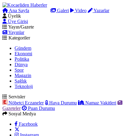
Ana Sayfa
Arama
Galeri
Video
Yazarlar
Üyelik
Üye Girişi
Yayın/Gazete
Yayınlar
Kategoriler
Gündem
Ekonomi
Politika
Dünya
Spor
Magazin
Sağlık
Teknoloji
Servisler
Nöbetçi Eczaneler
Hava Durumu
Namaz Vakitleri
Gazeteler
Puan Durumu
Sosyal Medya
Facebook
Instagram