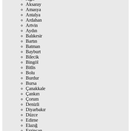
Aksaray
Amasya
Antalya
Ardahan
Artvin
Aydın
Balıkesir
Bartın
Batman
Bayburt
Bilecik
Bingöl
Bitlis
Bolu
Burdur
Bursa
Çanakkale
Çankırı
Çorum
Denizli
Diyarbakır
Düzce
Edirne
Elazığ
Erzincan