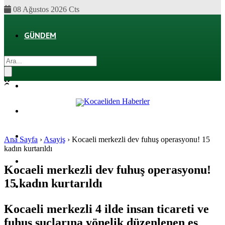
08 Ağustos 2026 Cts
GÜNDEM
EKONOMI
POLITIKA
DÜNYA
SPOR
Ana Sayfa
›
Asayiş
›
Kocaeli merkezli dev fuhuş operasyonu! 15
kadın kurtarıldı
MAGAZIN
Kocaeli merkezli dev fuhuş operasyonu!
15 kadın kurtarıldı
SAĞLIK
Kocaeli merkezli 4 ilde insan ticareti ve
fuhuş suçlarına yönelik düzenlenen eş