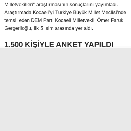
Milletvekilleri” araştırmasının sonuçlarını yayımladı.
Araştırmada Kocaeli’yi Türkiye Büyük Millet Meclisi’nde
temsil eden DEM Parti Kocaeli Milletvekili Ömer Faruk
Gergerlioğlu, ilk 5 isim arasında yer aldı.
1.500 KİŞİYLE ANKET YAPILDI
MLS Araştırma’nın Bilgisayar Destekli Telefon Anketi
(CATI) yöntemiyle gerçekleştirdiği araştırmaya 1.500
kişi katıldı. Katılımcılara “Türkiye’nin en etkili
milletvekilleri” sorusu yöneltilirken, en yüksek puanı
alan isimler kamuoyuyla paylaşıldı.
KOCAELİ’DEN LİSTEYE GİREN
TEK İSİM