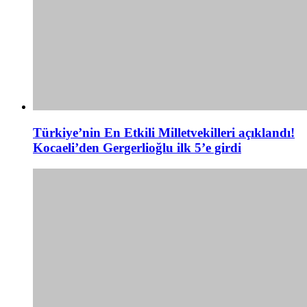
Türkiye’nin En Etkili Milletvekilleri açıklandı!
Kocaeli’den Gergerlioğlu ilk 5’e girdi