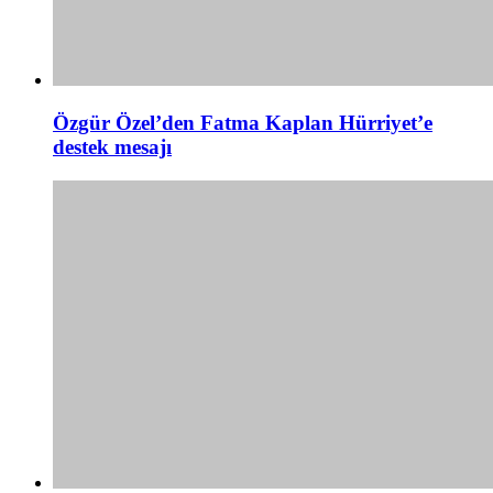
Özgür Özel’den Fatma Kaplan Hürriyet’e
destek mesajı