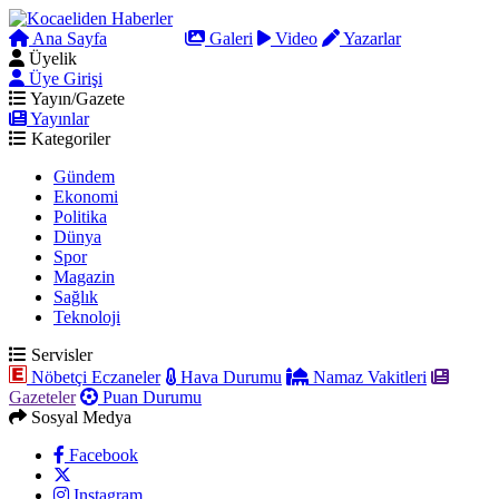
Ana Sayfa
Arama
Galeri
Video
Yazarlar
Üyelik
Üye Girişi
Yayın/Gazete
Yayınlar
Kategoriler
Gündem
Ekonomi
Politika
Dünya
Spor
Magazin
Sağlık
Teknoloji
Servisler
Nöbetçi Eczaneler
Hava Durumu
Namaz Vakitleri
Gazeteler
Puan Durumu
Sosyal Medya
Facebook
Instagram