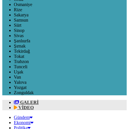
Osmaniye
Rize
Sakarya
Samsun
Siirt
Sinop
Sivas
Şanlıurfa
Şırnak
Tekirdağ
Tokat
Trabzon
Tunceli
Uşak
Van
Yalova
Yozgat
Zonguldak
GALERİ
VİDEO
Gündem
Ekonomi
Politika