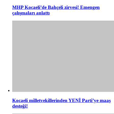
MHP Kocaeli’de Bahçeli zirvesi! Emengen
çalışmaları anlattı
Kocaeli milletvekillerinden YENİ Parti’ye maaş
desteği!