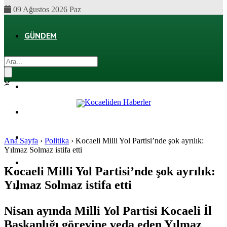
09 Ağustos 2026 Paz
GÜNDEM
EKONOMI
POLITIKA
DÜNYA
SPOR
Ana Sayfa
›
Politika
›
Kocaeli Milli Yol Partisi’nde şok ayrılık:
Yılmaz Solmaz istifa etti
MAGAZIN
Kocaeli Milli Yol Partisi’nde şok ayrılık:
Yılmaz Solmaz istifa etti
SAĞLIK
Nisan ayında Milli Yol Partisi Kocaeli İl
Başkanlığı görevine veda eden Yılmaz