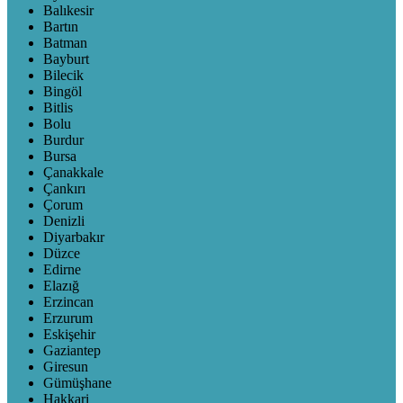
Balıkesir
Bartın
Batman
Bayburt
Bilecik
Bingöl
Bitlis
Bolu
Burdur
Bursa
Çanakkale
Çankırı
Çorum
Denizli
Diyarbakır
Düzce
Edirne
Elazığ
Erzincan
Erzurum
Eskişehir
Gaziantep
Giresun
Gümüşhane
Hakkari