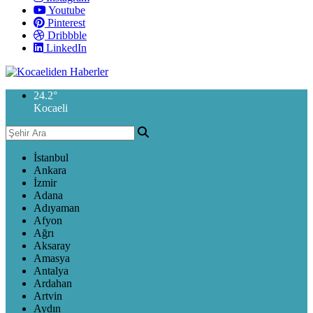
Youtube
Pinterest
Dribbble
LinkedIn
24.2
°
Kocaeli
İstanbul
Ankara
İzmir
Adana
Adıyaman
Afyon
Ağrı
Aksaray
Amasya
Antalya
Ardahan
Artvin
Aydın