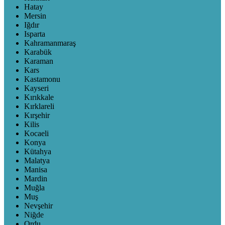
Hatay
Mersin
Iğdır
Isparta
Kahramanmaraş
Karabük
Karaman
Kars
Kastamonu
Kayseri
Kırıkkale
Kırklareli
Kırşehir
Kilis
Kocaeli
Konya
Kütahya
Malatya
Manisa
Mardin
Muğla
Muş
Nevşehir
Niğde
Ordu