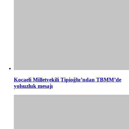
Kocaeli Milletvekili Tipioğlu’ndan TBMM’de
yolsuzluk mesajı