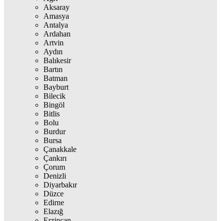
Aksaray
Amasya
Antalya
Ardahan
Artvin
Aydın
Balıkesir
Bartın
Batman
Bayburt
Bilecik
Bingöl
Bitlis
Bolu
Burdur
Bursa
Çanakkale
Çankırı
Çorum
Denizli
Diyarbakır
Düzce
Edirne
Elazığ
Erzincan