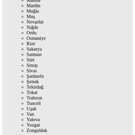
Manisa
Mardin
Muğla
Muş
Nevşehir
Niğde
Ordu
Osmaniye
Rize
Sakarya
Samsun
Siirt
Sinop
Sivas
Şanlıurfa
Şırnak
Tekirdağ
Tokat
Trabzon
Tunceli
Uşak
Van
Yalova
Yozgat
Zonguldak