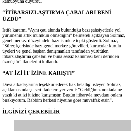
kamuoyuna duyurdu.
“İTİBARSIZLAŞTIRMA ÇABALARI BENİ
ÜZDÜ”
İstifa kararını “Aynı çatı altında bulunduğu bazı şahsiyetlerle yol
yürümenin artık mümkün olmadığını” belirterek açıklayan Solmaz,
genel merkez düzeyindeki bazı isimlere tepki gösterdi. Solmaz,
“Süreç içerisinde bazı genel merkez görevlileri, kurucular kurulu
üyeleri ve genel başkan danışmanları tarafından yürütülen
itibarsızlaştırma çabaları ve buna sessiz kalınması beni derinden
üzmüştür” ifadelerini kullandı.
“AT İZİ İT İZİNE KARIŞTI”
Dava arkadaşlarına teşekkür ederek hak helalliği isteyen Solmaz,
açıklamasında şu sert ifadelere yer verdi: “Geldiğimiz noktada ne
yazık ki at izi it izine karışmıştır. Bugün itibarıyla meydanı onlara
bırakıyorum. Rabbim herkesi niyetine göre muvaffak etsin”.
İLGİNİZİ
ÇEKEBİLİR