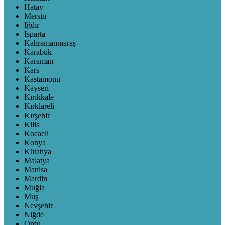
Hatay
Mersin
Iğdır
Isparta
Kahramanmaraş
Karabük
Karaman
Kars
Kastamonu
Kayseri
Kırıkkale
Kırklareli
Kırşehir
Kilis
Kocaeli
Konya
Kütahya
Malatya
Manisa
Mardin
Muğla
Muş
Nevşehir
Niğde
Ordu