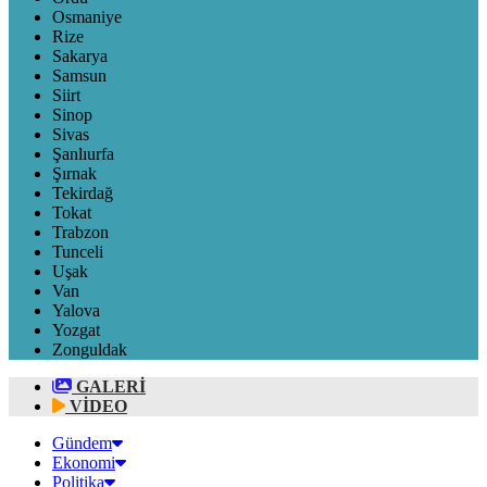
Osmaniye
Rize
Sakarya
Samsun
Siirt
Sinop
Sivas
Şanlıurfa
Şırnak
Tekirdağ
Tokat
Trabzon
Tunceli
Uşak
Van
Yalova
Yozgat
Zonguldak
GALERİ
VİDEO
Gündem
Ekonomi
Politika