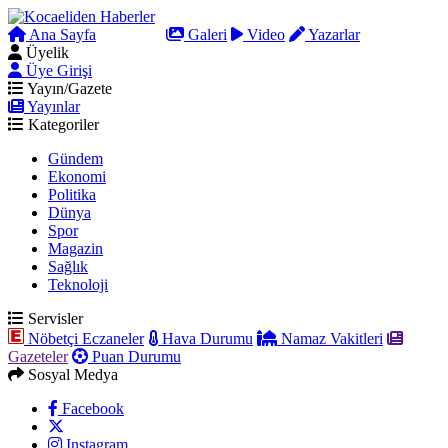
Ana Sayfa
Arama
Galeri
Video
Yazarlar
Üyelik
Üye Girişi
Yayın/Gazete
Yayınlar
Kategoriler
Gündem
Ekonomi
Politika
Dünya
Spor
Magazin
Sağlık
Teknoloji
Servisler
Nöbetçi Eczaneler
Hava Durumu
Namaz Vakitleri
Gazeteler
Puan Durumu
Sosyal Medya
Facebook
Instagram