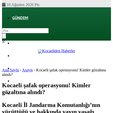
10 Ağustos 2026 Pts
GÜNDEM
EKONOMI
POLITIKA
DÜNYA
SPOR
Ana Sayfa
›
Asayiş
›
Kocaeli şafak operasyonu! Kimler gözaltına
alındı?
MAGAZIN
Kocaeli şafak operasyonu! Kimler
gözaltına alındı?
SAĞLIK
Kocaeli İl Jandarma Komutanlığı’nın
yürüttüğü ve hakkında yayın yasağı