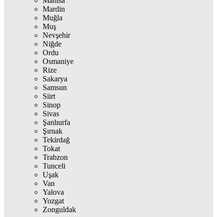
Manisa
Mardin
Muğla
Muş
Nevşehir
Niğde
Ordu
Osmaniye
Rize
Sakarya
Samsun
Siirt
Sinop
Sivas
Şanlıurfa
Şırnak
Tekirdağ
Tokat
Trabzon
Tunceli
Uşak
Van
Yalova
Yozgat
Zonguldak