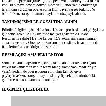
Kocaeli’de gerçekleştirilen şafak operasyonu kamuoyunda merak
konusu olmaya devam ediyor. Kocaeli İl Jandarma Komutanlığı
tarafından yürütülen operasyonla ilgili yayın yasağı bulunduğu
belirtilirken, soruşturmanın detayları henüz paylaşılmadı.
TANINMIŞ İSİMLER GÖZALTINA ALINDI
Edinilen bilgilere göre, daha önce Kocaelispor başkan adaylığıyla da
gündeme gelen ve Başiskele’de faaliyet gösteren Ali Baba
Restoran’ın sahibi M.Y. ile kardeşi R.Y. gözaltına alınan isimler
arasında yer aldı. Operasyon kapsamında çeşitli iş insanlarının da
ifadelerine başvurulduğu öne sürüldü.
RESMİ AÇIKLAMA BEKLENİYOR
Soruşturmanın kapsamı ve gözaltına alınan diğer kişilere ilişkin
yetkili makamlardan henüz resmi bir açıklama yapılmadı. Yayın
yasağı nedeniyle operasyonun ayrıntıları kamuoyuyla
paylaşılmazken, soruşturmaya ilişkin gelişmelerin önümüzdeki
günlerde netlik kazanması bekleniyor.
İLGİNİZİ
ÇEKEBİLİR