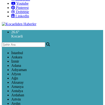
Youtube
Pinterest
Dribbble
LinkedIn
26.6
°
Kocaeli
İstanbul
Ankara
İzmir
Adana
Adıyaman
Afyon
Ağrı
Aksaray
Amasya
Antalya
Ardahan
Artvin
Aydın