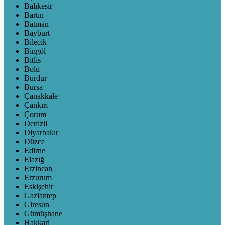
Balıkesir
Bartın
Batman
Bayburt
Bilecik
Bingöl
Bitlis
Bolu
Burdur
Bursa
Çanakkale
Çankırı
Çorum
Denizli
Diyarbakır
Düzce
Edirne
Elazığ
Erzincan
Erzurum
Eskişehir
Gaziantep
Giresun
Gümüşhane
Hakkari