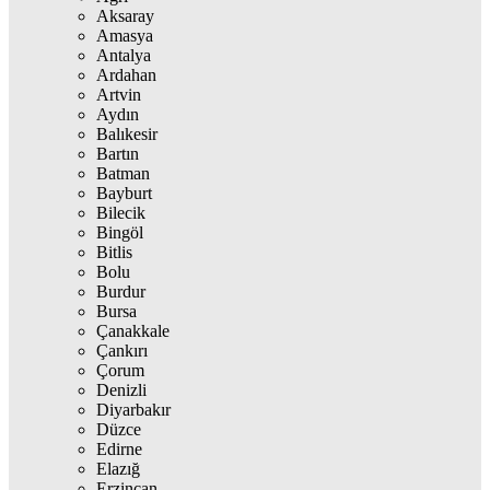
Aksaray
Amasya
Antalya
Ardahan
Artvin
Aydın
Balıkesir
Bartın
Batman
Bayburt
Bilecik
Bingöl
Bitlis
Bolu
Burdur
Bursa
Çanakkale
Çankırı
Çorum
Denizli
Diyarbakır
Düzce
Edirne
Elazığ
Erzincan