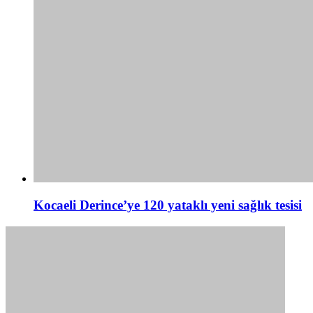
Kocaeli Derince’ye 120 yataklı yeni sağlık tesisi