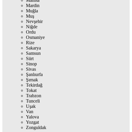
Manisa
Mardin
Muğla
Muş
Nevşehir
Niğde
Ordu
Osmaniye
Rize
Sakarya
Samsun
Siirt
Sinop
Sivas
Şanlıurfa
Şırnak
Tekirdağ
Tokat
Trabzon
Tunceli
Uşak
Van
Yalova
Yozgat
Zonguldak