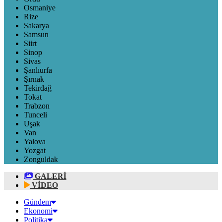
Osmaniye
Rize
Sakarya
Samsun
Siirt
Sinop
Sivas
Şanlıurfa
Şırnak
Tekirdağ
Tokat
Trabzon
Tunceli
Uşak
Van
Yalova
Yozgat
Zonguldak
GALERİ
VİDEO
Gündem
Ekonomi
Politika