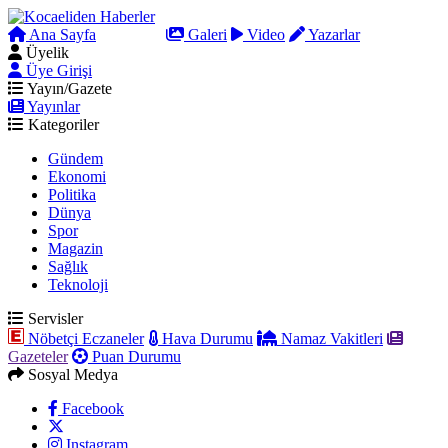
Ana Sayfa
Arama
Galeri
Video
Yazarlar
Üyelik
Üye Girişi
Yayın/Gazete
Yayınlar
Kategoriler
Gündem
Ekonomi
Politika
Dünya
Spor
Magazin
Sağlık
Teknoloji
Servisler
Nöbetçi Eczaneler
Hava Durumu
Namaz Vakitleri
Gazeteler
Puan Durumu
Sosyal Medya
Facebook
Instagram