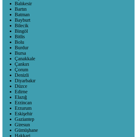
Balıkesir
Bartın
Batman
Bayburt
Bilecik
Bingöl
Bitlis
Bolu
Burdur
Bursa
Çanakkale
Çankırı
Çorum
Denizli
Diyarbakır
Düzce
Edirne
Elazığ
Erzincan
Erzurum
Eskişehir
Gaziantep
Giresun
Gümüşhane
Hakkari