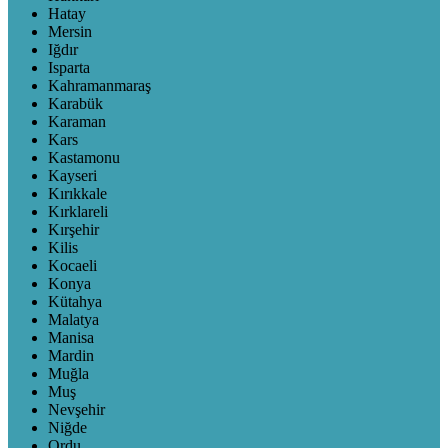
Hatay
Mersin
Iğdır
Isparta
Kahramanmaraş
Karabük
Karaman
Kars
Kastamonu
Kayseri
Kırıkkale
Kırklareli
Kırşehir
Kilis
Kocaeli
Konya
Kütahya
Malatya
Manisa
Mardin
Muğla
Muş
Nevşehir
Niğde
Ordu