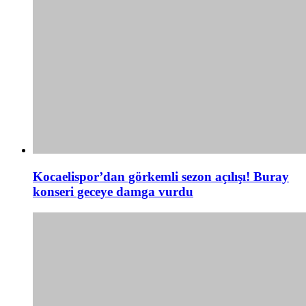
Kocaelispor’dan görkemli sezon açılışı! Buray
konseri geceye damga vurdu