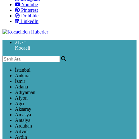
Youtube
Pinterest
Dribbble
LinkedIn
21.7
°
Kocaeli
İstanbul
Ankara
İzmir
Adana
Adıyaman
Afyon
Ağrı
Aksaray
Amasya
Antalya
Ardahan
Artvin
Aydın