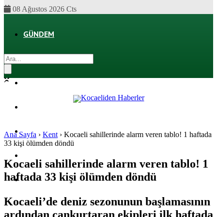
08 Ağustos 2026 Cts
GÜNDEM
EKONOMI
POLITIKA
DÜNYA
SPOR
Ana Sayfa
›
Kent
›
Kocaeli sahillerinde alarm veren tablo! 1 haftada
33 kişi ölümden döndü
MAGAZIN
Kocaeli sahillerinde alarm veren tablo! 1
haftada 33 kişi ölümden döndü
SAĞLIK
Kocaeli’de deniz sezonunun başlamasının
ardından cankurtaran ekipleri ilk haftada