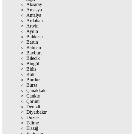
Aksaray
Amasya
Antalya
Ardahan
Artvin
Aydın
Balıkesir
Bartın
Batman
Bayburt
Bilecik
Bingöl
Bitlis
Bolu
Burdur
Bursa
Çanakkale
Çankırı
Çorum
Denizli
Diyarbakır
Düzce
Edirne
Elazığ
Erzincan