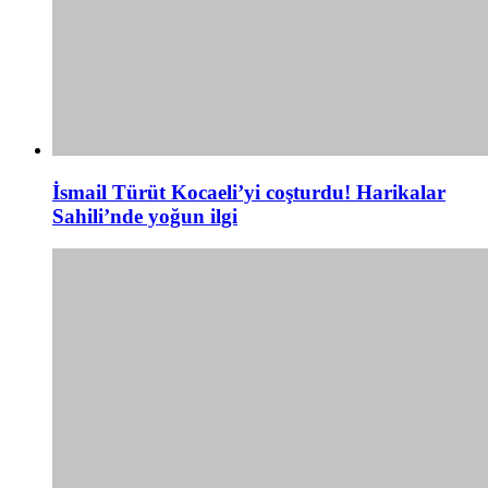
İsmail Türüt Kocaeli’yi coşturdu! Harikalar
Sahili’nde yoğun ilgi