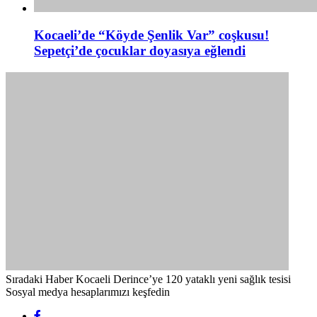
Kocaeli’de “Köyde Şenlik Var” coşkusu!
Sepetçi’de çocuklar doyasıya eğlendi
Sıradaki Haber
Kocaeli Derince’ye 120 yataklı yeni sağlık tesisi
Sosyal medya hesaplarımızı keşfedin