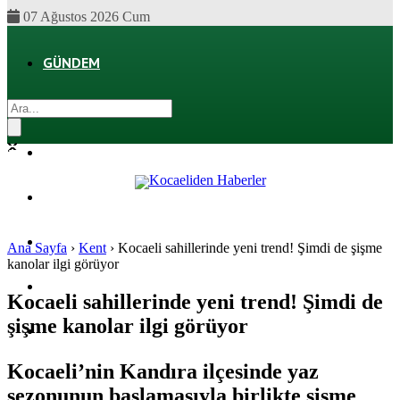
07 Ağustos 2026 Cum
GÜNDEM
EKONOMI
POLITIKA
DÜNYA
SPOR
Ana Sayfa
›
Kent
›
Kocaeli sahillerinde yeni trend! Şimdi de şişme
kanolar ilgi görüyor
MAGAZIN
Kocaeli sahillerinde yeni trend! Şimdi de
şişme kanolar ilgi görüyor
SAĞLIK
Kocaeli’nin Kandıra ilçesinde yaz
sezonunun başlamasıyla birlikte şişme