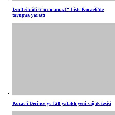
İzmit simidi 6’ncı olamaz!” Liste Kocaeli’de
tartışma yarattı
Kocaeli Derince’ye 120 yataklı yeni sağlık tesisi