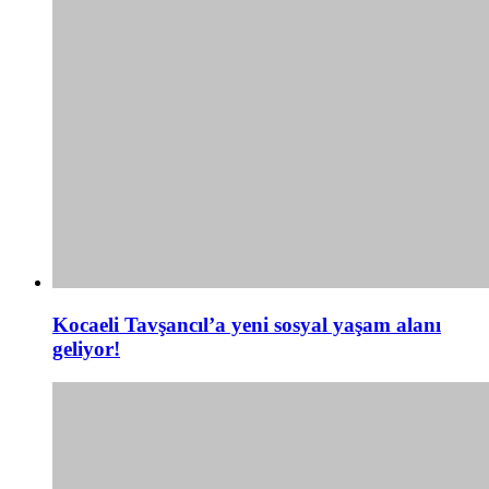
Kocaeli Tavşancıl’a yeni sosyal yaşam alanı
geliyor!