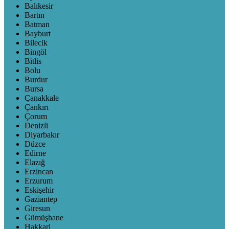
Balıkesir
Bartın
Batman
Bayburt
Bilecik
Bingöl
Bitlis
Bolu
Burdur
Bursa
Çanakkale
Çankırı
Çorum
Denizli
Diyarbakır
Düzce
Edirne
Elazığ
Erzincan
Erzurum
Eskişehir
Gaziantep
Giresun
Gümüşhane
Hakkari