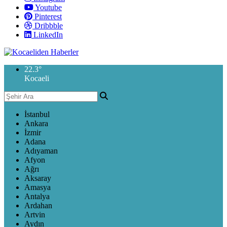
Youtube
Pinterest
Dribbble
LinkedIn
22.3
°
Kocaeli
İstanbul
Ankara
İzmir
Adana
Adıyaman
Afyon
Ağrı
Aksaray
Amasya
Antalya
Ardahan
Artvin
Aydın