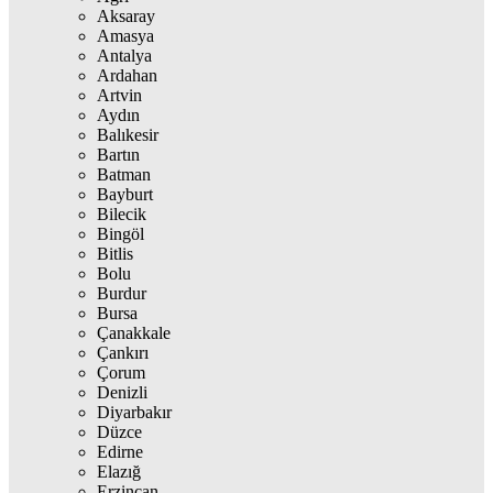
Aksaray
Amasya
Antalya
Ardahan
Artvin
Aydın
Balıkesir
Bartın
Batman
Bayburt
Bilecik
Bingöl
Bitlis
Bolu
Burdur
Bursa
Çanakkale
Çankırı
Çorum
Denizli
Diyarbakır
Düzce
Edirne
Elazığ
Erzincan