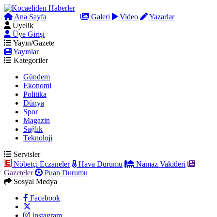
Ana Sayfa
Arama
Galeri
Video
Yazarlar
Üyelik
Üye Girişi
Yayın/Gazete
Yayınlar
Kategoriler
Gündem
Ekonomi
Politika
Dünya
Spor
Magazin
Sağlık
Teknoloji
Servisler
Nöbetçi Eczaneler
Hava Durumu
Namaz Vakitleri
Gazeteler
Puan Durumu
Sosyal Medya
Facebook
Instagram