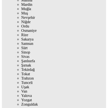
Manisa
Mardin
Muğla
Muş
Nevşehir
Niğde
Ordu
Osmaniye
Rize
Sakarya
Samsun
Siirt
Sinop
Sivas
Şanlıurfa
Şırnak
Tekirdağ
Tokat
Trabzon
Tunceli
Uşak
Van
Yalova
Yozgat
Zonguldak