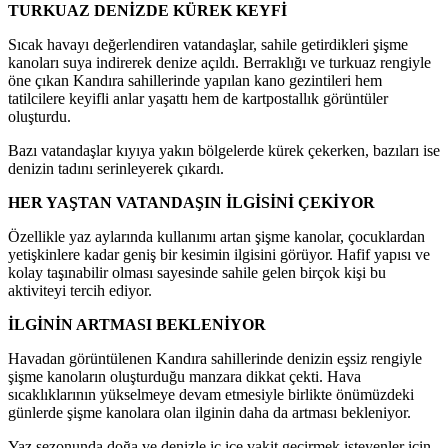
TURKUAZ DENİZDE KÜREK KEYFİ
Sıcak havayı değerlendiren vatandaşlar, sahile getirdikleri şişme
kanoları suya indirerek denize açıldı. Berraklığı ve turkuaz rengiyle
öne çıkan Kandıra sahillerinde yapılan kano gezintileri hem
tatilcilere keyifli anlar yaşattı hem de kartpostallık görüntüler
oluşturdu.
Bazı vatandaşlar kıyıya yakın bölgelerde kürek çekerken, bazıları ise
denizin tadını serinleyerek çıkardı.
HER YAŞTAN VATANDAŞIN İLGİSİNİ ÇEKİYOR
Özellikle yaz aylarında kullanımı artan şişme kanolar, çocuklardan
yetişkinlere kadar geniş bir kesimin ilgisini görüyor. Hafif yapısı ve
kolay taşınabilir olması sayesinde sahile gelen birçok kişi bu
aktiviteyi tercih ediyor.
İLGİNİN ARTMASI BEKLENİYOR
Havadan görüntülenen Kandıra sahillerinde denizin eşsiz rengiyle
şişme kanoların oluşturduğu manzara dikkat çekti. Hava
sıcaklıklarının yükselmeye devam etmesiyle birlikte önümüzdeki
günlerde şişme kanolara olan ilginin daha da artması bekleniyor.
Yaz sezonunda doğa ve denizle iç içe vakit geçirmek isteyenler için