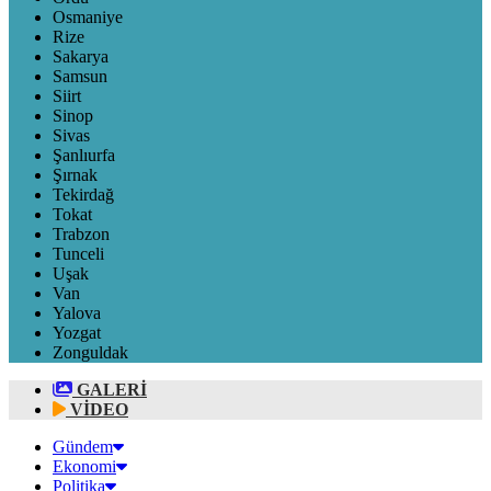
Osmaniye
Rize
Sakarya
Samsun
Siirt
Sinop
Sivas
Şanlıurfa
Şırnak
Tekirdağ
Tokat
Trabzon
Tunceli
Uşak
Van
Yalova
Yozgat
Zonguldak
GALERİ
VİDEO
Gündem
Ekonomi
Politika