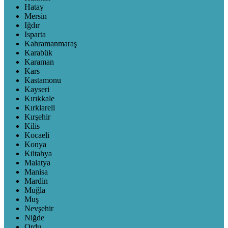
Hatay
Mersin
Iğdır
Isparta
Kahramanmaraş
Karabük
Karaman
Kars
Kastamonu
Kayseri
Kırıkkale
Kırklareli
Kırşehir
Kilis
Kocaeli
Konya
Kütahya
Malatya
Manisa
Mardin
Muğla
Muş
Nevşehir
Niğde
Ordu