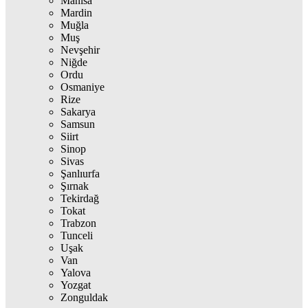
Manisa
Mardin
Muğla
Muş
Nevşehir
Niğde
Ordu
Osmaniye
Rize
Sakarya
Samsun
Siirt
Sinop
Sivas
Şanlıurfa
Şırnak
Tekirdağ
Tokat
Trabzon
Tunceli
Uşak
Van
Yalova
Yozgat
Zonguldak