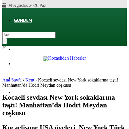
09 Ağustos 2026 Paz
GÜNDEM
EKONOMI
POLITIKA
DÜNYA
SPOR
Ana Sayfa
›
Kent
›
Kocaeli sevdası New York sokaklarına taştı!
Manhattan’da Hodri Meydan coşkusu
MAGAZIN
Kocaeli sevdası New York sokaklarına
taştı! Manhattan’da Hodri Meydan
SAĞLIK
coşkusu
Kocaelispor USA üyeleri, New York Türk