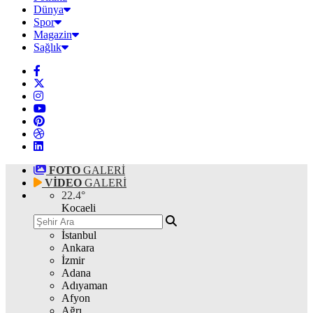
Dünya
Spor
Magazin
Sağlık
FOTO
GALERİ
VİDEO
GALERİ
22.4
°
Kocaeli
İstanbul
Ankara
İzmir
Adana
Adıyaman
Afyon
Ağrı