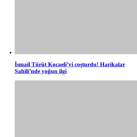
İsmail Türüt Kocaeli’yi coşturdu! Harikalar
Sahili’nde yoğun ilgi