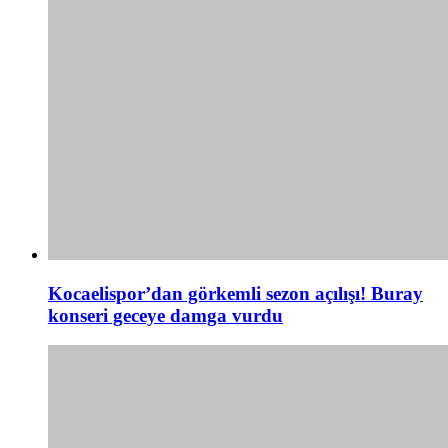
Kocaelispor’dan görkemli sezon açılışı! Buray
konseri geceye damga vurdu