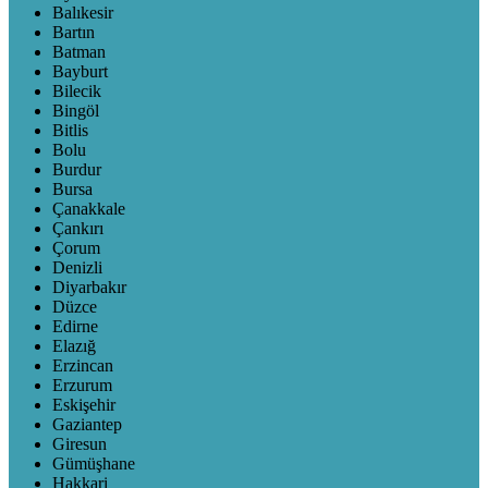
Balıkesir
Bartın
Batman
Bayburt
Bilecik
Bingöl
Bitlis
Bolu
Burdur
Bursa
Çanakkale
Çankırı
Çorum
Denizli
Diyarbakır
Düzce
Edirne
Elazığ
Erzincan
Erzurum
Eskişehir
Gaziantep
Giresun
Gümüşhane
Hakkari