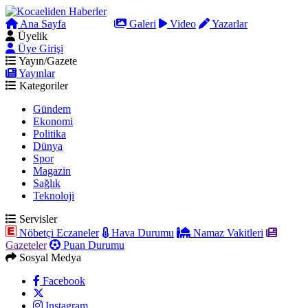
Ana Sayfa
Arama
Galeri
Video
Yazarlar
Üyelik
Üye Girişi
Yayın/Gazete
Yayınlar
Kategoriler
Gündem
Ekonomi
Politika
Dünya
Spor
Magazin
Sağlık
Teknoloji
Servisler
Nöbetçi Eczaneler
Hava Durumu
Namaz Vakitleri
Gazeteler
Puan Durumu
Sosyal Medya
Facebook
Instagram