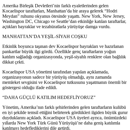
Amerika Birleşik Devletleri’nin farklı eyaletlerinden gelen
Kocaelispor taraftarları, Manhattan’da bir araya gelerek “Hodri
Meydan” ruhunu okyanus ötesinde yaşattı. New York, New Jersey,
Washington DC, Chicago ve Seattle’dan etkinliğe katılan taraftarlar,
açtıkları bayraklar ve tezahüratlarla yürüyüşe damga vurdu.
MANHATTAN’DA YEŞİL-SİYAH COŞKU
Etkinlik boyunca taşınan dev Kocaelispor bayrakları ve hazırlanan
pankartlar büyük ilgi gördü. Özellikle genç taraftarların yoğun
katılım sağladığı organizasyonda, yeşil-siyahlı renklere olan bağlılık
dikkat çekti.
Kocaelispor USA yönetimi tarafından yapılan açıklamada,
organizasyonun sadece bir yürüyüş olmadığı, aynı zamanda
memleket sevgisini ve Kocaelispor tutkusunu yaşatmanın önemli bir
göstergesi olduğu ifade edildi.
“DAHA GÜÇLÜ KATILIM HEDEFLİYORUZ”
Yönetim, Amerika’nın farklı şehirlerinden gelen taraftarların kulübü
en iyi şekilde temsil ettiğini belirterek gördükleri ilgiden büyük gurur
duyduklarını açıkladı. Kocaelispor USA üyeleri ayrıca, önümüzdeki
yıllarda New York Türk Günü Yürüyüşü’ne daha geniş katılımla
katılmayı hedeflediklerini dile getirdi.