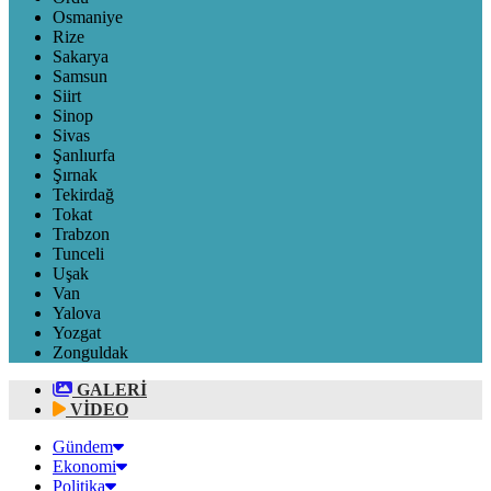
Osmaniye
Rize
Sakarya
Samsun
Siirt
Sinop
Sivas
Şanlıurfa
Şırnak
Tekirdağ
Tokat
Trabzon
Tunceli
Uşak
Van
Yalova
Yozgat
Zonguldak
GALERİ
VİDEO
Gündem
Ekonomi
Politika