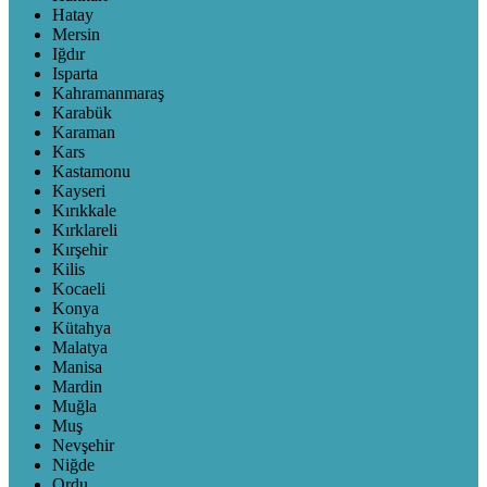
Hatay
Mersin
Iğdır
Isparta
Kahramanmaraş
Karabük
Karaman
Kars
Kastamonu
Kayseri
Kırıkkale
Kırklareli
Kırşehir
Kilis
Kocaeli
Konya
Kütahya
Malatya
Manisa
Mardin
Muğla
Muş
Nevşehir
Niğde
Ordu