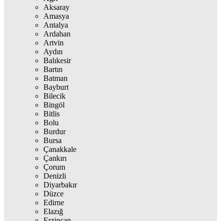
Aksaray
Amasya
Antalya
Ardahan
Artvin
Aydın
Balıkesir
Bartın
Batman
Bayburt
Bilecik
Bingöl
Bitlis
Bolu
Burdur
Bursa
Çanakkale
Çankırı
Çorum
Denizli
Diyarbakır
Düzce
Edirne
Elazığ
Erzincan