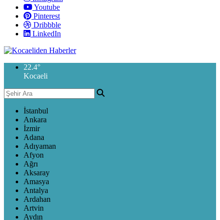
Youtube
Pinterest
Dribbble
LinkedIn
22.4
°
Kocaeli
İstanbul
Ankara
İzmir
Adana
Adıyaman
Afyon
Ağrı
Aksaray
Amasya
Antalya
Ardahan
Artvin
Aydın