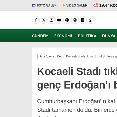
19.4
°
KO
FOTO
GALERİ
VİDEO
GALERİ
GÜNDEM
EKONOMI
POLITIKA
DÜNYA
Ana Sayfa
›
Kent
›
Kocaeli Stadı tıklım tıklım! Binlerce
Kocaeli Stadı tık
genç Erdoğan’ı 
Cumhurbaşkanı Erdoğan’ın katıl
Stadı tamamen doldu. Binlerce g