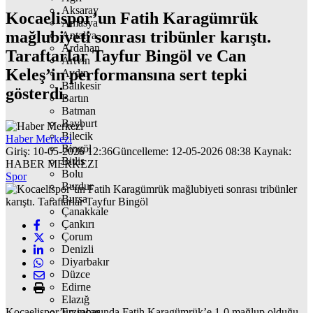
Aksaray
Kocaelispor’un Fatih Karagümrük
Amasya
mağlubiyeti sonrası tribünler karıştı.
Antalya
Ardahan
Taraftarlar Tayfur Bingöl ve Can
Artvin
Keleş’in performansına sert tepki
Aydın
Balıkesir
gösterdi.
Bartın
Batman
Bayburt
Bilecik
Haber Merkezi
Bingöl
Giriş: 10-05-2026 12:36
Güncelleme: 12-05-2026 08:38
Kaynak:
Bitlis
HABER MERKEZI
Bolu
Spor
Burdur
Bursa
Çanakkale
Çankırı
Çorum
Denizli
Diyarbakır
Düzce
Edirne
Elazığ
Kocaelispor’un sahasında Fatih Karagümrük’e 1-0 mağlup olduğu
Erzincan