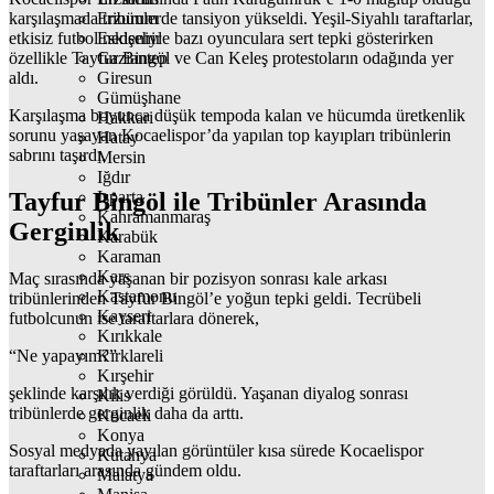
karşılaşmada tribünlerde tansiyon yükseldi. Yeşil-Siyahlı taraftarlar,
Erzurum
etkisiz futbol nedeniyle bazı oyunculara sert tepki gösterirken
Eskişehir
özellikle Tayfur Bingöl ve Can Keleş protestoların odağında yer
Gaziantep
aldı.
Giresun
Gümüşhane
Karşılaşma boyunca düşük tempoda kalan ve hücumda üretkenlik
Hakkari
sorunu yaşayan Kocaelispor’da yapılan top kayıpları tribünlerin
Hatay
sabrını taşırdı.
Mersin
Iğdır
Tayfur Bingöl ile Tribünler Arasında
Isparta
Kahramanmaraş
Gerginlik
Karabük
Karaman
Kars
Maç sırasında yaşanan bir pozisyon sonrası kale arkası
Kastamonu
tribünlerinden Tayfur Bingöl’e yoğun tepki geldi. Tecrübeli
Kayseri
futbolcunun ise taraftarlara dönerek,
Kırıkkale
“Ne yapayım?”
Kırklareli
Kırşehir
şeklinde karşılık verdiği görüldü. Yaşanan diyalog sonrası
Kilis
tribünlerde gerginlik daha da arttı.
Kocaeli
Konya
Sosyal medyada yayılan görüntüler kısa sürede Kocaelispor
Kütahya
taraftarları arasında gündem oldu.
Malatya