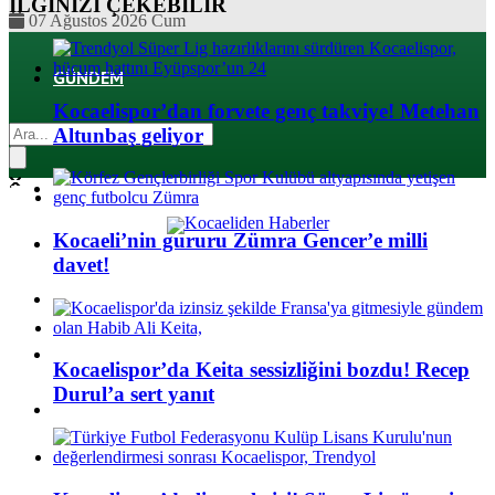
İLGİNİZİ
ÇEKEBİLİR
07 Ağustos 2026 Cum
GÜNDEM
Kocaelispor’dan forvete genç takviye! Metehan
EKONOMI
Altunbaş geliyor
POLITIKA
Kocaeli’nin gururu Zümra Gencer’e milli
DÜNYA
davet!
SPOR
MAGAZIN
Kocaelispor’da Keita sessizliğini bozdu! Recep
Durul’a sert yanıt
SAĞLIK