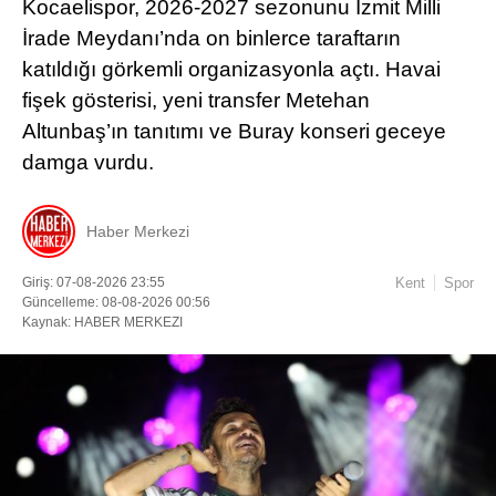
Kocaelispor, 2026-2027 sezonunu İzmit Milli
İrade Meydanı’nda on binlerce taraftarın
katıldığı görkemli organizasyonla açtı. Havai
fişek gösterisi, yeni transfer Metehan
Altunbaş’ın tanıtımı ve Buray konseri geceye
damga vurdu.
Haber Merkezi
Giriş: 07-08-2026 23:55
Kent
Spor
Güncelleme: 08-08-2026 00:56
Kaynak: HABER MERKEZI