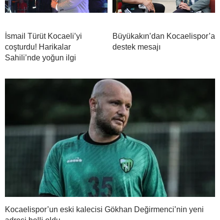
İsmail Türüt Kocaeli’yi
Büyükakın’dan Kocaelispor’a
coşturdu! Harikalar
destek mesajı
Sahili’nde yoğun ilgi
Kocaelispor’un eski kalecisi Gökhan Değirmenci’nin yeni