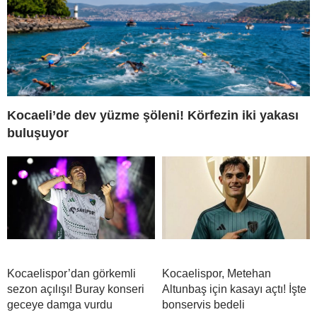
Kocaeli’de dev yüzme şöleni! Körfezin iki yakası
buluşuyor
Kocaelispor’dan görkemli
Kocaelispor, Metehan
sezon açılışı! Buray konseri
Altunbaş için kasayı açtı! İşte
geceye damga vurdu
bonservis bedeli