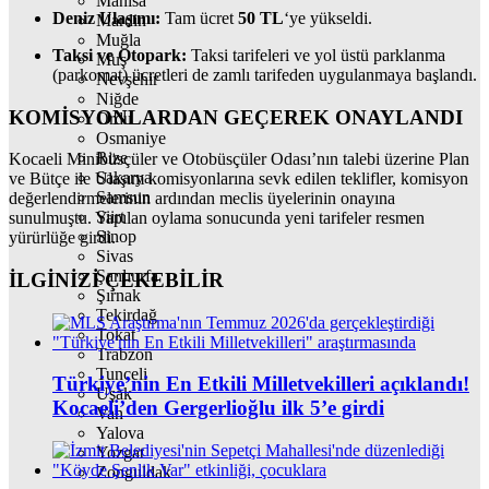
Manisa
Deniz Ulaşımı:
Tam ücret
50 TL
‘ye yükseldi.
Mardin
Muğla
Taksi ve Otopark:
Taksi tarifeleri ve yol üstü parklanma
Muş
(parkomat) ücretleri de zamlı tarifeden uygulanmaya başlandı.
Nevşehir
Niğde
KOMİSYONLARDAN GEÇEREK ONAYLANDI
Ordu
Osmaniye
Rize
Kocaeli Minibüsçüler ve Otobüsçüler Odası’nın talebi üzerine Plan
Sakarya
ve Bütçe ile Ulaşım komisyonlarına sevk edilen teklifler, komisyon
Samsun
değerlendirmelerinin ardından meclis üyelerinin onayına
Siirt
sunulmuştu. Yapılan oylama sonucunda yeni tarifeler resmen
Sinop
yürürlüğe girdi.
Sivas
Şanlıurfa
İLGİNİZİ
ÇEKEBİLİR
Şırnak
Tekirdağ
Tokat
Trabzon
Tunceli
Türkiye’nin En Etkili Milletvekilleri açıklandı!
Uşak
Kocaeli’den Gergerlioğlu ilk 5’e girdi
Van
Yalova
Yozgat
Zonguldak