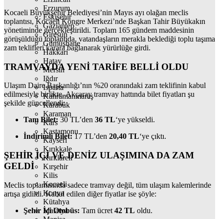
Erzurum
Kocaeli Büyükşehir Belediyesi’nin Mayıs ayı olağan meclis
Eskişehir
toplantısı, Kocaeli Kongre Merkezi’nde Başkan Tahir Büyükakın
Gaziantep
yönetiminde gerçekleştirildi. Toplam 165 gündem maddesinin
Giresun
görüşüldüğü toplantıda, vatandaşların merakla beklediği toplu taşıma
Gümüşhane
zam teklifleri karara bağlanarak yürürlüğe girdi.
Hakkari
Hatay
TRAMVAYDA YENİ TARİFE BELLİ OLDU
Mersin
Iğdır
Ulaşım Daire Başkanlığı’nın %20 oranındaki zam teklifinin kabul
Isparta
edilmesiyle birlikte, Akçaray tramvay hattında bilet fiyatları şu
Kahramanmaraş
şekilde güncellendi:
Karabük
Karaman
Tam Bilet:
30 TL’den
36 TL
‘ye yükseldi.
Kars
Kastamonu
İndirimli Bilet:
17 TL’den
20,40 TL
‘ye çıktı.
Kayseri
Kırıkkale
ŞEHİR İÇİ VE DENİZ ULAŞIMINA DA ZAM
Kırklareli
GELDİ
Kırşehir
Kilis
Kocaeli
Meclis toplantısında sadece tramvay değil, tüm ulaşım kalemlerinde
Konya
artışa gidildi. Kabul edilen diğer fiyatlar ise şöyle:
Kütahya
Şehir İçi Otobüs:
Tam ücret
42 TL
oldu.
Malatya