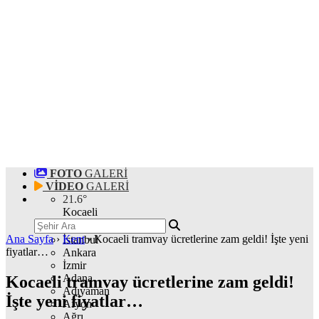
FOTO
GALERİ
VİDEO
GALERİ
21.6
°
Kocaeli
Ana Sayfa
›
Kent
›
Kocaeli tramvay ücretlerine zam geldi! İşte yeni
İstanbul
fiyatlar…
Ankara
İzmir
Adana
Kocaeli tramvay ücretlerine zam geldi!
Adıyaman
İşte yeni fiyatlar…
Afyon
Ağrı