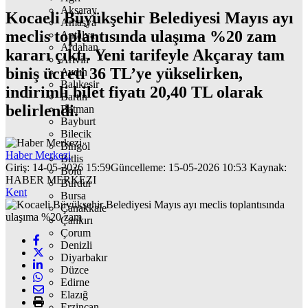
Aksaray
Kocaeli Büyükşehir Belediyesi Mayıs ayı
Amasya
meclis toplantısında ulaşıma %20 zam
Antalya
Ardahan
kararı çıktı. Yeni tarifeyle Akçaray tam
Artvin
biniş ücreti 36 TL’ye yükselirken,
Aydın
Balıkesir
indirimli bilet fiyatı 20,40 TL olarak
Bartın
belirlendi.
Batman
Bayburt
Bilecik
Bingöl
Haber Merkezi
Bitlis
Giriş: 14-05-2026 15:59
Güncelleme: 15-05-2026 10:53
Kaynak:
Bolu
HABER MERKEZI
Burdur
Kent
Bursa
Çanakkale
Çankırı
Çorum
Denizli
Diyarbakır
Düzce
Edirne
Elazığ
Erzincan