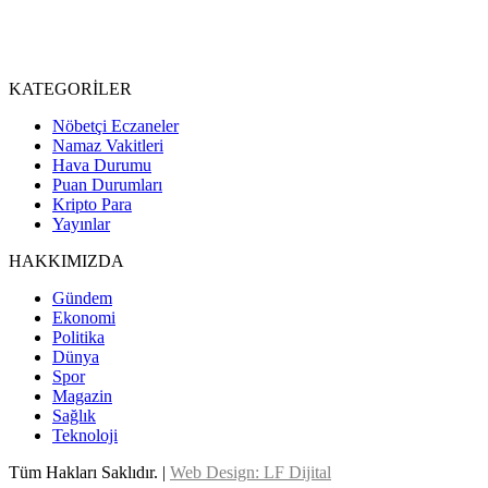
KATEGORİLER
Nöbetçi Eczaneler
Namaz Vakitleri
Hava Durumu
Puan Durumları
Kripto Para
Yayınlar
HAKKIMIZDA
Gündem
Ekonomi
Politika
Dünya
Spor
Magazin
Sağlık
Teknoloji
Tüm Hakları Saklıdır. |
Web Design: LF Dijital