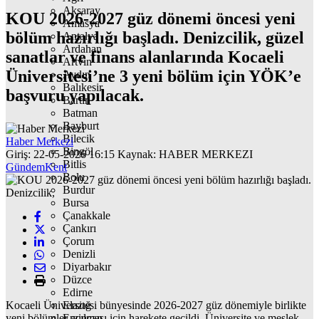
Aksaray
KOU 2026-2027 güz dönemi öncesi yeni
Amasya
bölüm hazırlığı başladı. Denizcilik, güzel
Antalya
Ardahan
sanatlar ve finans alanlarında Kocaeli
Artvin
Üniversitesi’ne 3 yeni bölüm için YÖK’e
Aydın
Balıkesir
başvuru yapılacak.
Bartın
Batman
Bayburt
Bilecik
Haber Merkezi
Bingöl
Giriş: 22-05-2026 16:15
Kaynak: HABER MERKEZI
Bitlis
Gündem
Kent
Bolu
Burdur
Bursa
Çanakkale
Çankırı
Çorum
Denizli
Diyarbakır
Düzce
Edirne
Kocaeli Üniversitesi bünyesinde 2026-2027 güz dönemiyle birlikte
Elazığ
yeni bölümler açılması için harekete geçildi. Üniversite ve meslek
Erzincan