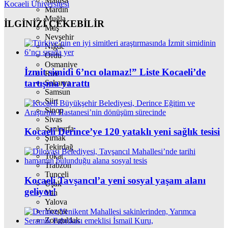
Manisa
Kocaeli Üniversitesi
Mardin
Muğla
İLGİNİZİ
ÇEKEBİLİR
Muş
Nevşehir
Niğde
Ordu
Osmaniye
İzmit simidi 6’ncı olamaz!” Liste Kocaeli’de
Rize
tartışma yarattı
Sakarya
Samsun
Siirt
Sinop
Sivas
Şanlıurfa
Kocaeli Derince’ye 120 yataklı yeni sağlık tesisi
Şırnak
Tekirdağ
Tokat
Trabzon
Tunceli
Kocaeli Tavşancıl’a yeni sosyal yaşam alanı
Uşak
geliyor!
Van
Yalova
Yozgat
Zonguldak