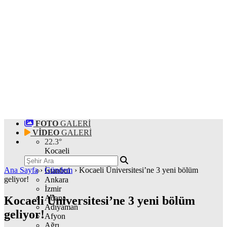
FOTO
GALERİ
VİDEO
GALERİ
22.3
°
Kocaeli
Ana Sayfa
›
Gündem
›
Kocaeli Üniversitesi’ne 3 yeni bölüm
İstanbul
geliyor!
Ankara
İzmir
Adana
Kocaeli Üniversitesi’ne 3 yeni bölüm
Adıyaman
geliyor!
Afyon
Ağrı