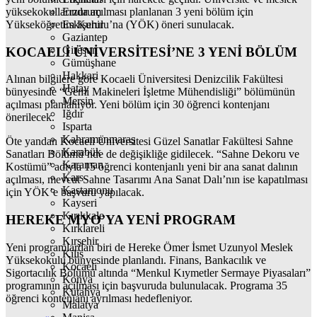
yüksekokullarında açılması planlanan 3 yeni bölüm için
Erzurum
Yükseköğretim Kurulu’na (YÖK) öneri sunulacak.
Eskişehir
Gaziantep
Giresun
KOCAELİ ÜNİVERSİTESİ’NE 3 YENİ BÖLÜM
Gümüşhane
Hakkari
Alınan bilgilere göre Kocaeli Üniversitesi Denizcilik Fakültesi
Hatay
bünyesinde “Gemi Makineleri İşletme Mühendisliği” bölümünün
Mersin
açılması planlanıyor. Yeni bölüm için 30 öğrenci kontenjanı
Iğdır
önerilecek.
Isparta
Kahramanmaraş
Öte yandan Kocaeli Üniversitesi Güzel Sanatlar Fakültesi Sahne
Karabük
Sanatları Bölümü’nde de değişikliğe gidilecek. “Sahne Dekoru ve
Karaman
Kostümü” adıyla 15 öğrenci kontenjanlı yeni bir ana sanat dalının
Kars
açılması, mevcut Sahne Tasarımı Ana Sanat Dalı’nın ise kapatılması
Kastamonu
için YÖK’e başvuru yapılacak.
Kayseri
Kırıkkale
HEREKE MYO’YA YENİ PROGRAM
Kırklareli
Kırşehir
Yeni programlardan biri de Hereke Ömer İsmet Uzunyol Meslek
Kilis
Yüksekokulu bünyesinde planlandı. Finans, Bankacılık ve
Kocaeli
Sigortacılık Bölümü altında “Menkul Kıymetler Sermaye Piyasaları”
Konya
programının açılması için başvuruda bulunulacak. Programa 35
Kütahya
öğrenci kontenjanı ayrılması hedefleniyor.
Malatya