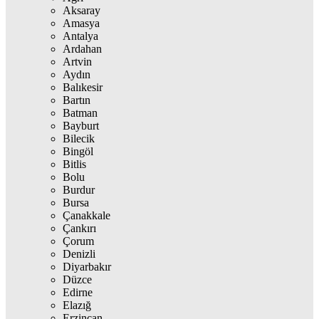
Aksaray
Amasya
Antalya
Ardahan
Artvin
Aydın
Balıkesir
Bartın
Batman
Bayburt
Bilecik
Bingöl
Bitlis
Bolu
Burdur
Bursa
Çanakkale
Çankırı
Çorum
Denizli
Diyarbakır
Düzce
Edirne
Elazığ
Erzincan