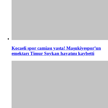
Kocaeli spor camiası yasta! Maşukiyespor’un
emektarı Timur Soykan hayatını kaybetti