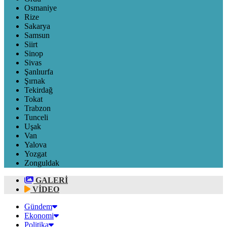
Osmaniye
Rize
Sakarya
Samsun
Siirt
Sinop
Sivas
Şanlıurfa
Şırnak
Tekirdağ
Tokat
Trabzon
Tunceli
Uşak
Van
Yalova
Yozgat
Zonguldak
GALERİ
VİDEO
Gündem
Ekonomi
Politika