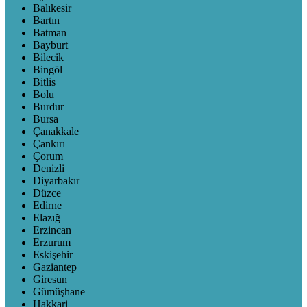
Balıkesir
Bartın
Batman
Bayburt
Bilecik
Bingöl
Bitlis
Bolu
Burdur
Bursa
Çanakkale
Çankırı
Çorum
Denizli
Diyarbakır
Düzce
Edirne
Elazığ
Erzincan
Erzurum
Eskişehir
Gaziantep
Giresun
Gümüşhane
Hakkari