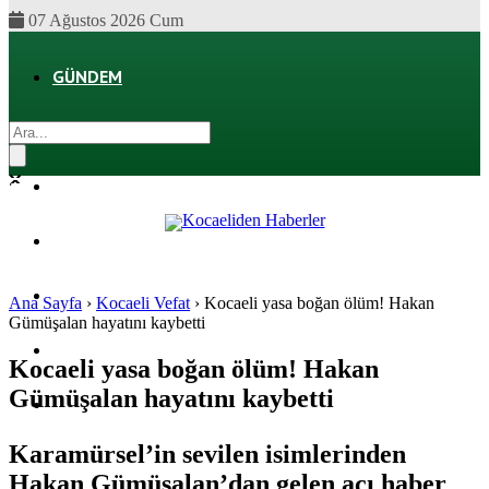
07 Ağustos 2026 Cum
GÜNDEM
EKONOMI
POLITIKA
DÜNYA
SPOR
Ana Sayfa
›
Kocaeli Vefat
›
Kocaeli yasa boğan ölüm! Hakan
Gümüşalan hayatını kaybetti
MAGAZIN
Kocaeli yasa boğan ölüm! Hakan
Gümüşalan hayatını kaybetti
SAĞLIK
Karamürsel’in sevilen isimlerinden
Hakan Gümüşalan’dan gelen acı haber