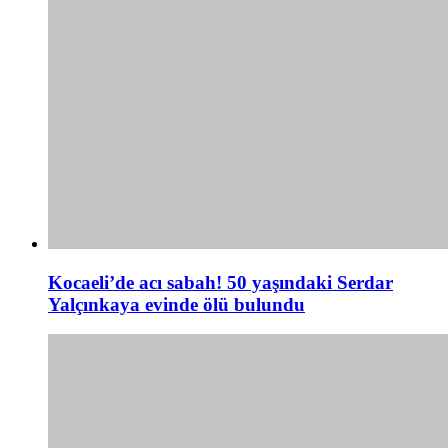
Kocaeli’de acı sabah! 50 yaşındaki Serdar
Yalçınkaya evinde ölü bulundu