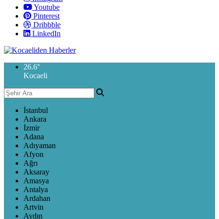
Youtube
Pinterest
Dribbble
LinkedIn
26.6
°
Kocaeli
İstanbul
Ankara
İzmir
Adana
Adıyaman
Afyon
Ağrı
Aksaray
Amasya
Antalya
Ardahan
Artvin
Aydın