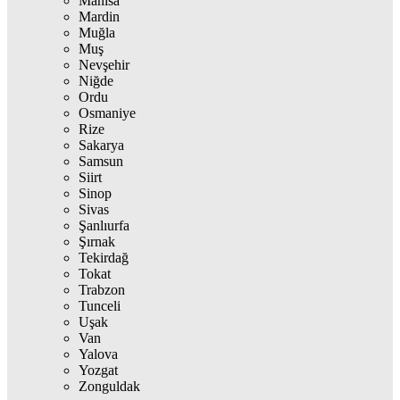
Manisa
Mardin
Muğla
Muş
Nevşehir
Niğde
Ordu
Osmaniye
Rize
Sakarya
Samsun
Siirt
Sinop
Sivas
Şanlıurfa
Şırnak
Tekirdağ
Tokat
Trabzon
Tunceli
Uşak
Van
Yalova
Yozgat
Zonguldak