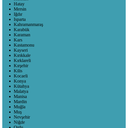
Hatay
Mersin
Iğdır
Isparta
Kahramanmaraş
Karabük
Karaman
Kars
Kastamonu
Kayseri
Kırıkkale
Kırklareli
Kırşehir
Kilis
Kocaeli
Konya
Kütahya
Malatya
Manisa
Mardin
Muğla
Muş
Nevşehir
Niğde
Ordu