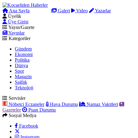
Ana Sayfa
Arama
Galeri
Video
Yazarlar
Üyelik
Üye Girişi
Yayın/Gazete
Yayınlar
Kategoriler
Gündem
Ekonomi
Politika
Dünya
Spor
Magazin
Sağlık
Teknoloji
Servisler
Nöbetçi Eczaneler
Hava Durumu
Namaz Vakitleri
Gazeteler
Puan Durumu
Sosyal Medya
Facebook
Instagram