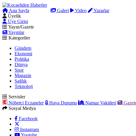
Ana Sayfa
Arama
Galeri
Video
Yazarlar
Üyelik
Üye Girişi
Yayın/Gazete
Yayınlar
Kategoriler
Gündem
Ekonomi
Politika
Dünya
Spor
Magazin
Sağlık
Teknoloji
Servisler
Nöbetçi Eczaneler
Hava Durumu
Namaz Vakitleri
Gazete
Sosyal Medya
Facebook
Instagram
Youtube