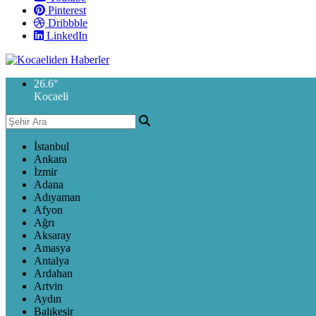
Pinterest
Dribbble
LinkedIn
26.6
°
Kocaeli
İstanbul
Ankara
İzmir
Adana
Adıyaman
Afyon
Ağrı
Aksaray
Amasya
Antalya
Ardahan
Artvin
Aydın
Balıkesir