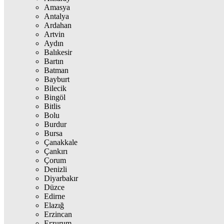
Amasya
Antalya
Ardahan
Artvin
Aydın
Balıkesir
Bartın
Batman
Bayburt
Bilecik
Bingöl
Bitlis
Bolu
Burdur
Bursa
Çanakkale
Çankırı
Çorum
Denizli
Diyarbakır
Düzce
Edirne
Elazığ
Erzincan
Erzurum