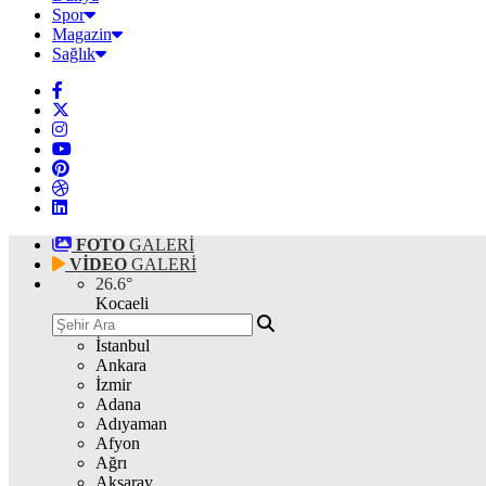
Spor
Magazin
Sağlık
FOTO
GALERİ
VİDEO
GALERİ
26.6
°
Kocaeli
İstanbul
Ankara
İzmir
Adana
Adıyaman
Afyon
Ağrı
Aksaray