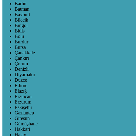
Bartın
Batman
Bayburt
Bilecik
Bingöl
Bitlis
Bolu
Burdur
Bursa
Çanakkale
Çankırı
Çorum
Denizli
Diyarbakır
Düzce
Edirne
Elazığ
Erzincan
Erzurum
Eskişehir
Gaziantep
Giresun
Gümüşhane
Hakkari
Hatay