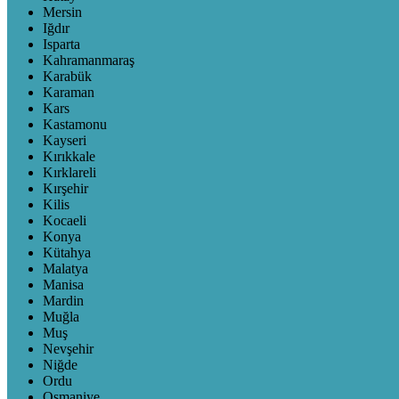
Mersin
Iğdır
Isparta
Kahramanmaraş
Karabük
Karaman
Kars
Kastamonu
Kayseri
Kırıkkale
Kırklareli
Kırşehir
Kilis
Kocaeli
Konya
Kütahya
Malatya
Manisa
Mardin
Muğla
Muş
Nevşehir
Niğde
Ordu
Osmaniye