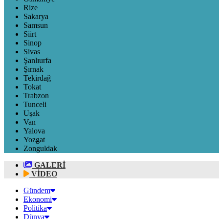
Rize
Sakarya
Samsun
Siirt
Sinop
Sivas
Şanlıurfa
Şırnak
Tekirdağ
Tokat
Trabzon
Tunceli
Uşak
Van
Yalova
Yozgat
Zonguldak
GALERİ
VİDEO
Gündem
Ekonomi
Politika
Dünya