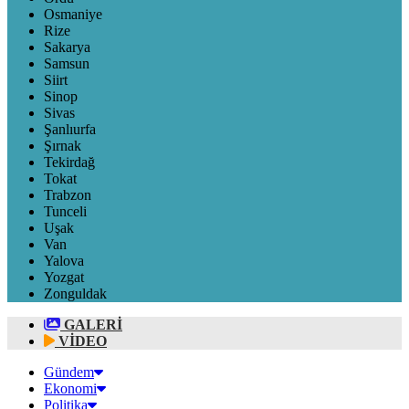
Osmaniye
Rize
Sakarya
Samsun
Siirt
Sinop
Sivas
Şanlıurfa
Şırnak
Tekirdağ
Tokat
Trabzon
Tunceli
Uşak
Van
Yalova
Yozgat
Zonguldak
GALERİ
VİDEO
Gündem
Ekonomi
Politika