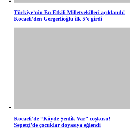
Türkiye’nin En Etkili Milletvekilleri açıklandı!
Kocaeli’den Gergerlioğlu ilk 5’e girdi
Kocaeli’de “Köyde Şenlik Var” coşkusu!
Sepetçi’de çocuklar doyasıya eğlendi