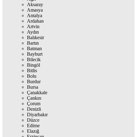
Aksaray
Amasya
Antalya
Ardahan
Artvin
Aydın
Balıkesir
Bartın
Batman
Bayburt
Bilecik
Bingöl
Bitlis
Bolu
Burdur
Bursa
Çanakkale
Çankırı
Çorum
Denizli
Diyarbakır
Düzce
Edirne
Elazığ
Erzincan