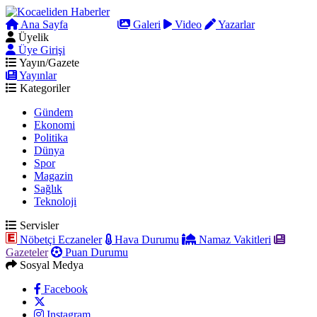
Ana Sayfa
Arama
Galeri
Video
Yazarlar
Üyelik
Üye Girişi
Yayın/Gazete
Yayınlar
Kategoriler
Gündem
Ekonomi
Politika
Dünya
Spor
Magazin
Sağlık
Teknoloji
Servisler
Nöbetçi Eczaneler
Hava Durumu
Namaz Vakitleri
Gazeteler
Puan Durumu
Sosyal Medya
Facebook
Instagram