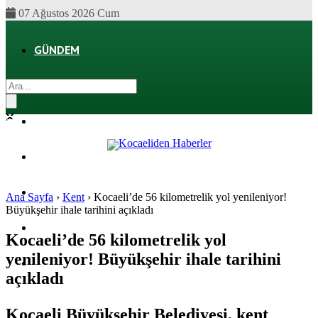
07 Ağustos 2026 Cum
GÜNDEM
EKONOMI
POLITIKA
DÜNYA
SPOR
Ana Sayfa
›
Kent
›
Kocaeli’de 56 kilometrelik yol yenileniyor!
Büyükşehir ihale tarihini açıkladı
MAGAZIN
Kocaeli’de 56 kilometrelik yol
yenileniyor! Büyükşehir ihale tarihini
SAĞLIK
açıkladı
Kocaeli Büyükşehir Belediyesi, kent