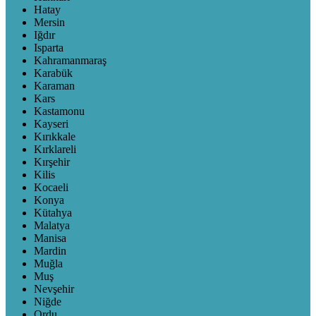
Hatay
Mersin
Iğdır
Isparta
Kahramanmaraş
Karabük
Karaman
Kars
Kastamonu
Kayseri
Kırıkkale
Kırklareli
Kırşehir
Kilis
Kocaeli
Konya
Kütahya
Malatya
Manisa
Mardin
Muğla
Muş
Nevşehir
Niğde
Ordu