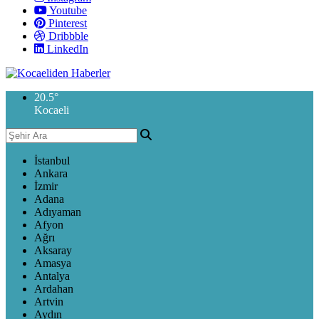
Youtube
Pinterest
Dribbble
LinkedIn
20.5
°
Kocaeli
İstanbul
Ankara
İzmir
Adana
Adıyaman
Afyon
Ağrı
Aksaray
Amasya
Antalya
Ardahan
Artvin
Aydın