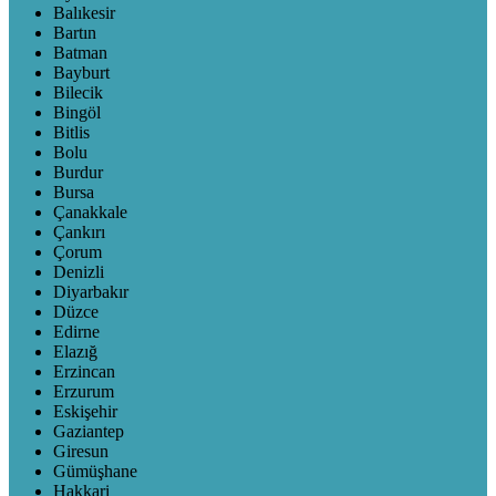
Balıkesir
Bartın
Batman
Bayburt
Bilecik
Bingöl
Bitlis
Bolu
Burdur
Bursa
Çanakkale
Çankırı
Çorum
Denizli
Diyarbakır
Düzce
Edirne
Elazığ
Erzincan
Erzurum
Eskişehir
Gaziantep
Giresun
Gümüşhane
Hakkari