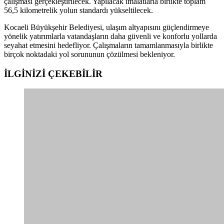
çalışması gerçekleştirilecek. Yapılacak imalatlarla birlikte toplam
56,5 kilometrelik yolun standardı yükseltilecek.
Kocaeli Büyükşehir Belediyesi, ulaşım altyapısını güçlendirmeye
yönelik yatırımlarla vatandaşların daha güvenli ve konforlu yollarda
seyahat etmesini hedefliyor. Çalışmaların tamamlanmasıyla birlikte
birçok noktadaki yol sorununun çözülmesi bekleniyor.
İLGİNİZİ
ÇEKEBİLİR