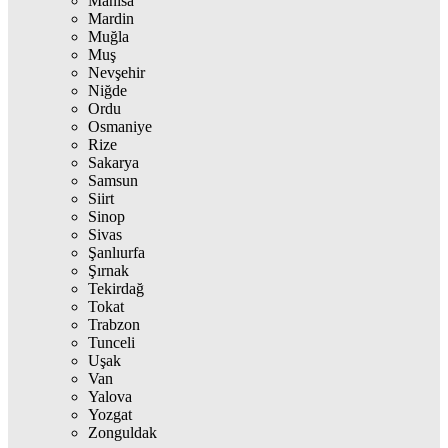
Manisa
Mardin
Muğla
Muş
Nevşehir
Niğde
Ordu
Osmaniye
Rize
Sakarya
Samsun
Siirt
Sinop
Sivas
Şanlıurfa
Şırnak
Tekirdağ
Tokat
Trabzon
Tunceli
Uşak
Van
Yalova
Yozgat
Zonguldak