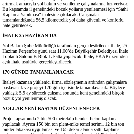
artırmak amacıyla yol bakım ve yenileme çalışmalarına hız veriyor.
Bu kapsamda il genelindeki bozuk yolların yenilenmesi için “Sathi
Kaplama Yapılması” ihalesine çıkılacak. Çalışmalar
tamamlandığında 56,5 kilometrelik yol daha güvenli ve konforlu
hale getirilecek.
İHALE 25 HAZİRAN’DA
Yol Bakım Şube Müdürlüğü tarafından gerçekleştirilecek ihale, 25
Haziran Perşembe günü saat 11.00’de Büyükşehir Belediyesi İhale
Toplantı Salonu B Blok 1. katta yapılacak. İhale, EKAP üzerinden
açık ihale usulüyle gerçekleştirilecek.
170 GÜNDE TAMAMLANACAK
İhaleyi kazanan yüklenici firma, sözleşmenin ardından çalışmalara
başlayacak ve projeyi 170 gün içerisinde tamamlayacak. Böylece
yaklaşık 5,5 ay sürecek çalışma sonunda kent genelindeki birçok
bozuk yol yenilenmiş olacak.
YOLLAR YENİ BAŞTAN DÜZENLENECEK
Proje kapsamında 2 bin 500 metreküp hendek beton kaplaması
yapılacak. Ayrıca 150 bin ton plent-miks temel serimi, 12 bin ton
binder tabakası uygulaması ve 165 dekar alanda sathi kaplama