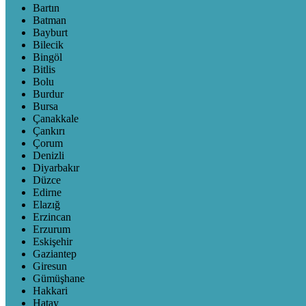
Bartın
Batman
Bayburt
Bilecik
Bingöl
Bitlis
Bolu
Burdur
Bursa
Çanakkale
Çankırı
Çorum
Denizli
Diyarbakır
Düzce
Edirne
Elazığ
Erzincan
Erzurum
Eskişehir
Gaziantep
Giresun
Gümüşhane
Hakkari
Hatay