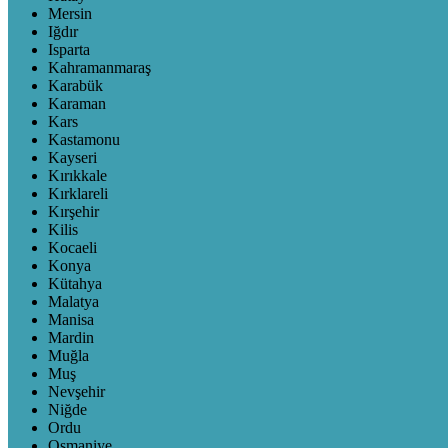
Mersin
Iğdır
Isparta
Kahramanmaraş
Karabük
Karaman
Kars
Kastamonu
Kayseri
Kırıkkale
Kırklareli
Kırşehir
Kilis
Kocaeli
Konya
Kütahya
Malatya
Manisa
Mardin
Muğla
Muş
Nevşehir
Niğde
Ordu
Osmaniye