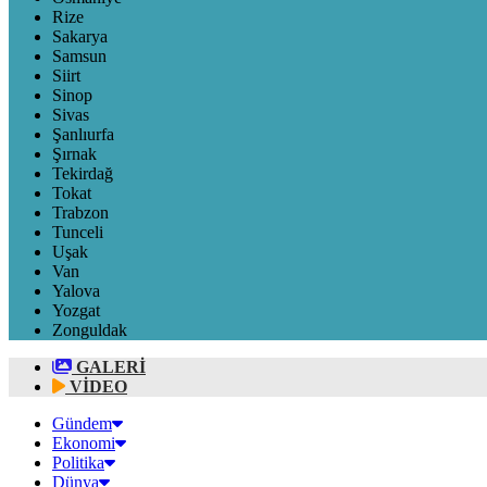
Rize
Sakarya
Samsun
Siirt
Sinop
Sivas
Şanlıurfa
Şırnak
Tekirdağ
Tokat
Trabzon
Tunceli
Uşak
Van
Yalova
Yozgat
Zonguldak
GALERİ
VİDEO
Gündem
Ekonomi
Politika
Dünya