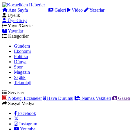
Ana Sayfa
Arama
Galeri
Video
Yazarlar
Üyelik
Üye Girişi
Yayın/Gazete
Yayınlar
Kategoriler
Gündem
Ekonomi
Politika
Dünya
Spor
Magazin
Sağlık
Teknoloji
Servisler
Nöbetçi Eczaneler
Hava Durumu
Namaz Vakitleri
Gazete
Sosyal Medya
Facebook
Instagram
Youtube