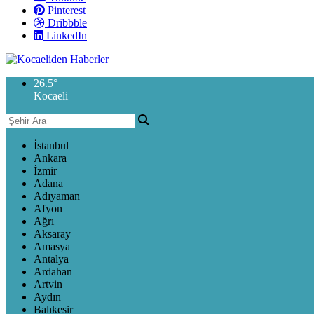
Pinterest
Dribbble
LinkedIn
26.5
°
Kocaeli
İstanbul
Ankara
İzmir
Adana
Adıyaman
Afyon
Ağrı
Aksaray
Amasya
Antalya
Ardahan
Artvin
Aydın
Balıkesir