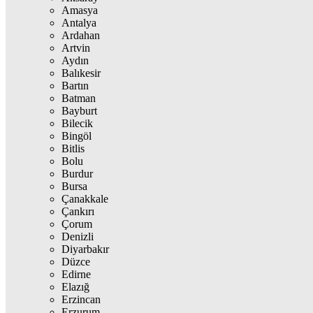
Amasya
Antalya
Ardahan
Artvin
Aydın
Balıkesir
Bartın
Batman
Bayburt
Bilecik
Bingöl
Bitlis
Bolu
Burdur
Bursa
Çanakkale
Çankırı
Çorum
Denizli
Diyarbakır
Düzce
Edirne
Elazığ
Erzincan
Erzurum