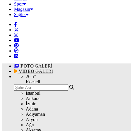
Spor
Magazin
Sağlık
FOTO
GALERİ
VİDEO
GALERİ
26.5
°
Kocaeli
İstanbul
Ankara
İzmir
Adana
Adıyaman
Afyon
Ağrı
Aksaray