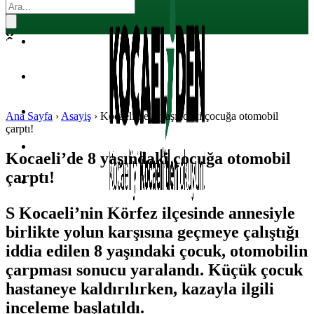
EKONOMI
POLITIKA
DÜNYA
SPOR
Ana Sayfa
›
Asayiş
›
Kocaeli’de 8 yaşındaki çocuğa otomobil
çarptı!
MAGAZIN
Kocaeli’de 8 yaşındaki çocuğa otomobil
çarptı!
SAĞLIK
S Kocaeli’nin Körfez ilçesinde annesiyle
birlikte yolun karşısına geçmeye çalıştığı
iddia edilen 8 yaşındaki çocuk, otomobilin
çarpması sonucu yaralandı. Küçük çocuk
hastaneye kaldırılırken, kazayla ilgili
inceleme başlatıldı.