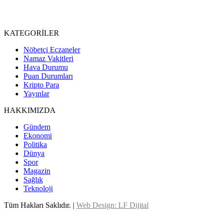
KATEGORİLER
Nöbetçi Eczaneler
Namaz Vakitleri
Hava Durumu
Puan Durumları
Kripto Para
Yayınlar
HAKKIMIZDA
Gündem
Ekonomi
Politika
Dünya
Spor
Magazin
Sağlık
Teknoloji
Tüm Hakları Saklıdır. |
Web Design: LF Dijital