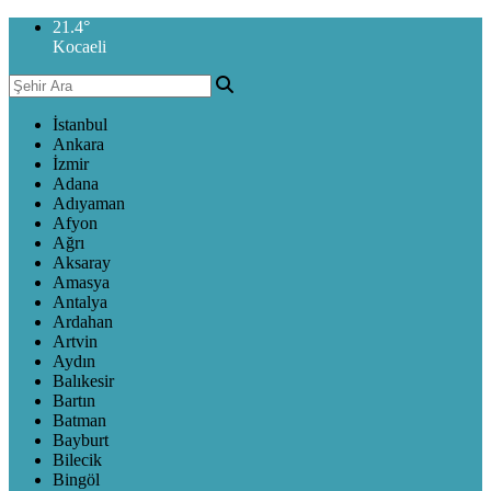
21.4
°
Kocaeli
İstanbul
Ankara
İzmir
Adana
Adıyaman
Afyon
Ağrı
Aksaray
Amasya
Antalya
Ardahan
Artvin
Aydın
Balıkesir
Bartın
Batman
Bayburt
Bilecik
Bingöl