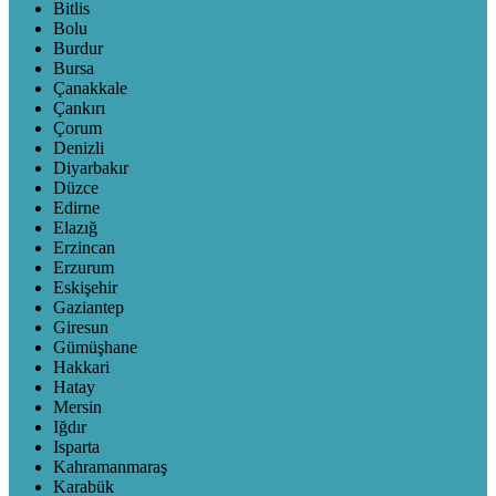
Bitlis
Bolu
Burdur
Bursa
Çanakkale
Çankırı
Çorum
Denizli
Diyarbakır
Düzce
Edirne
Elazığ
Erzincan
Erzurum
Eskişehir
Gaziantep
Giresun
Gümüşhane
Hakkari
Hatay
Mersin
Iğdır
Isparta
Kahramanmaraş
Karabük