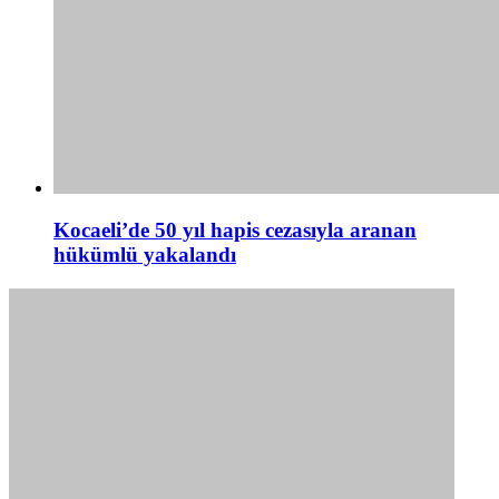
Kocaeli’de 50 yıl hapis cezasıyla aranan
hükümlü yakalandı