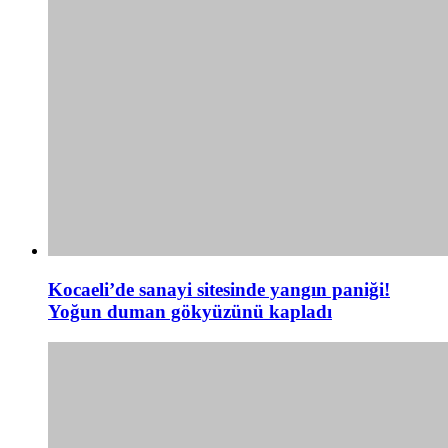
Kocaeli’de sanayi sitesinde yangın paniği!
Yoğun duman gökyüzünü kapladı