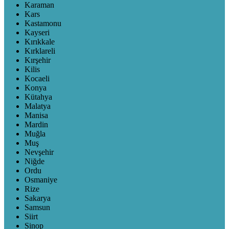
Karaman
Kars
Kastamonu
Kayseri
Kırıkkale
Kırklareli
Kırşehir
Kilis
Kocaeli
Konya
Kütahya
Malatya
Manisa
Mardin
Muğla
Muş
Nevşehir
Niğde
Ordu
Osmaniye
Rize
Sakarya
Samsun
Siirt
Sinop