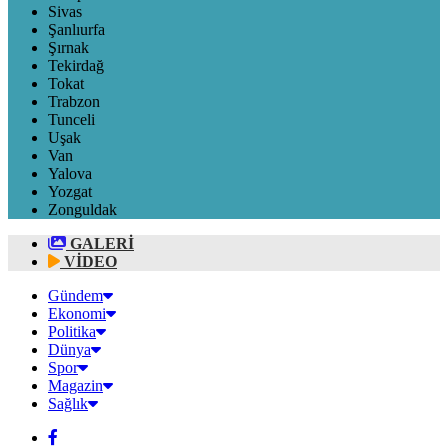
Sivas
Şanlıurfa
Şırnak
Tekirdağ
Tokat
Trabzon
Tunceli
Uşak
Van
Yalova
Yozgat
Zonguldak
GALERİ
VİDEO
Gündem
Ekonomi
Politika
Dünya
Spor
Magazin
Sağlık