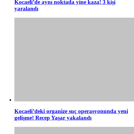
Kocaeli’de aynı noktada yine kaza! 3 kişi
yaralandı
Kocaeli’deki organize suç operasyonunda yeni
gelişme! Recep Yaşar yakalandı