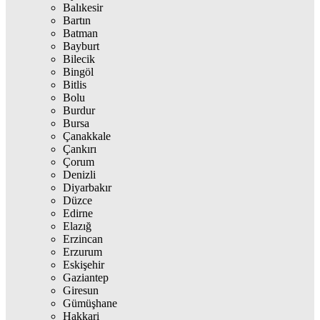
Balıkesir
Bartın
Batman
Bayburt
Bilecik
Bingöl
Bitlis
Bolu
Burdur
Bursa
Çanakkale
Çankırı
Çorum
Denizli
Diyarbakır
Düzce
Edirne
Elazığ
Erzincan
Erzurum
Eskişehir
Gaziantep
Giresun
Gümüşhane
Hakkari