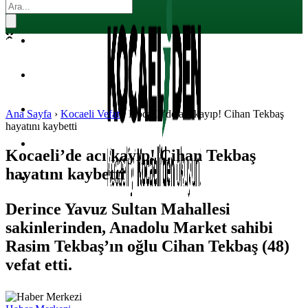
EKONOMI
POLITIKA
DÜNYA
SPOR
Ana Sayfa
›
Kocaeli Vefat
›
Kocaeli’de acı kayıp! Cihan Tekbaş
hayatını kaybetti
MAGAZIN
Kocaeli’de acı kayıp! Cihan Tekbaş
hayatını kaybetti
SAĞLIK
Derince Yavuz Sultan Mahallesi
sakinlerinden, Anadolu Market sahibi
Rasim Tekbaş’ın oğlu Cihan Tekbaş (48)
vefat etti.