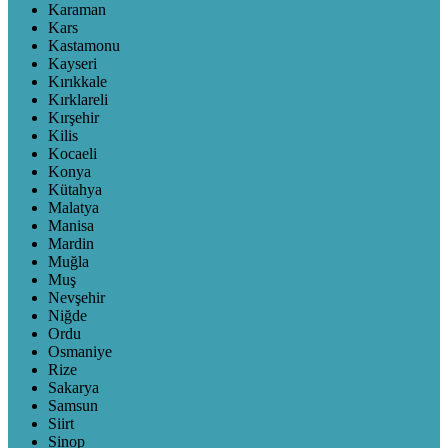
Karaman
Kars
Kastamonu
Kayseri
Kırıkkale
Kırklareli
Kırşehir
Kilis
Kocaeli
Konya
Kütahya
Malatya
Manisa
Mardin
Muğla
Muş
Nevşehir
Niğde
Ordu
Osmaniye
Rize
Sakarya
Samsun
Siirt
Sinop