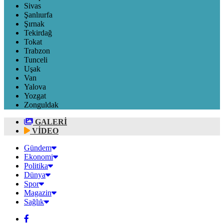
Sivas
Şanlıurfa
Şırnak
Tekirdağ
Tokat
Trabzon
Tunceli
Uşak
Van
Yalova
Yozgat
Zonguldak
GALERİ
VİDEO
Gündem
Ekonomi
Politika
Dünya
Spor
Magazin
Sağlık