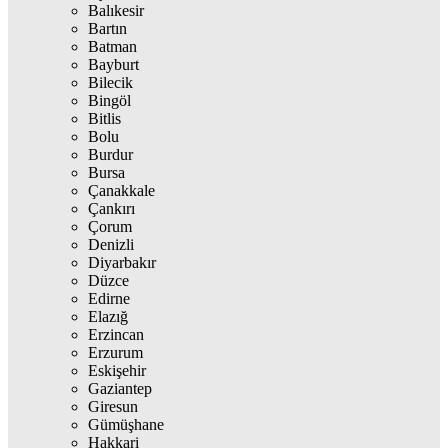
Balıkesir
Bartın
Batman
Bayburt
Bilecik
Bingöl
Bitlis
Bolu
Burdur
Bursa
Çanakkale
Çankırı
Çorum
Denizli
Diyarbakır
Düzce
Edirne
Elazığ
Erzincan
Erzurum
Eskişehir
Gaziantep
Giresun
Gümüşhane
Hakkari