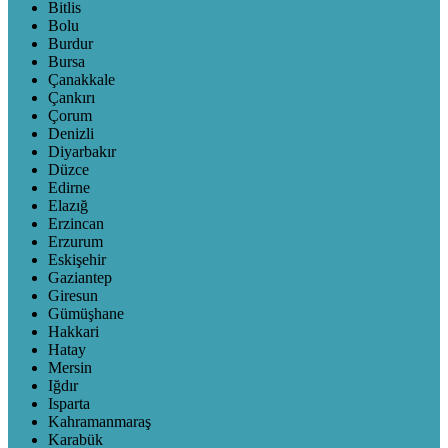
Bitlis
Bolu
Burdur
Bursa
Çanakkale
Çankırı
Çorum
Denizli
Diyarbakır
Düzce
Edirne
Elazığ
Erzincan
Erzurum
Eskişehir
Gaziantep
Giresun
Gümüşhane
Hakkari
Hatay
Mersin
Iğdır
Isparta
Kahramanmaraş
Karabük