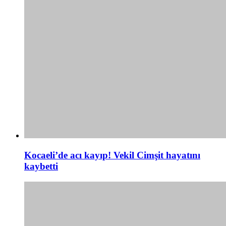
Kocaeli’de acı kayıp! Vekil Cimşit hayatını
kaybetti