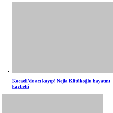
Kocaeli’de acı kayıp! Nejla Kütükoğlu hayatını
kaybetti