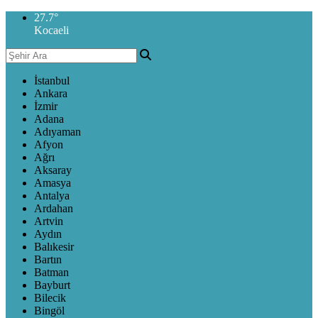
27.7
°
Kocaeli
İstanbul
Ankara
İzmir
Adana
Adıyaman
Afyon
Ağrı
Aksaray
Amasya
Antalya
Ardahan
Artvin
Aydın
Balıkesir
Bartın
Batman
Bayburt
Bilecik
Bingöl