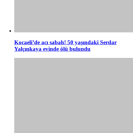
Kocaeli’de acı sabah! 50 yaşındaki Serdar
Yalçınkaya evinde ölü bulundu