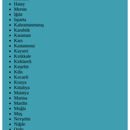
Hatay
Mersin
Iğdır
Isparta
Kahramanmaraş
Karabük
Karaman
Kars
Kastamonu
Kayseri
Kırıkkale
Kırklareli
Kırşehir
Kilis
Kocaeli
Konya
Kütahya
Malatya
Manisa
Mardin
Muğla
Muş
Nevşehir
Niğde
Ordu