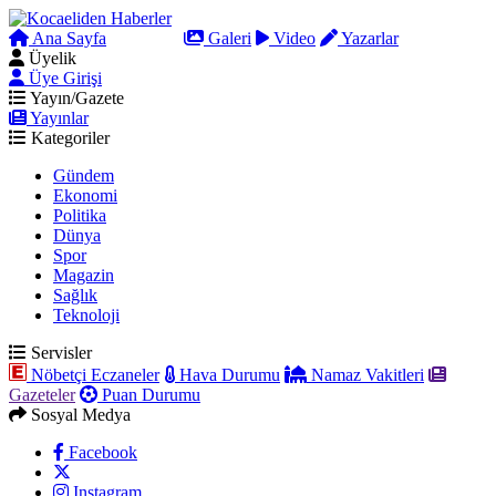
Ana Sayfa
Arama
Galeri
Video
Yazarlar
Üyelik
Üye Girişi
Yayın/Gazete
Yayınlar
Kategoriler
Gündem
Ekonomi
Politika
Dünya
Spor
Magazin
Sağlık
Teknoloji
Servisler
Nöbetçi Eczaneler
Hava Durumu
Namaz Vakitleri
Gazeteler
Puan Durumu
Sosyal Medya
Facebook
Instagram