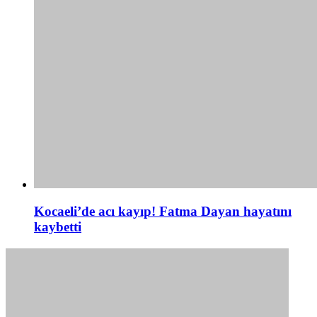
Kocaeli’de acı kayıp! Fatma Dayan hayatını
kaybetti