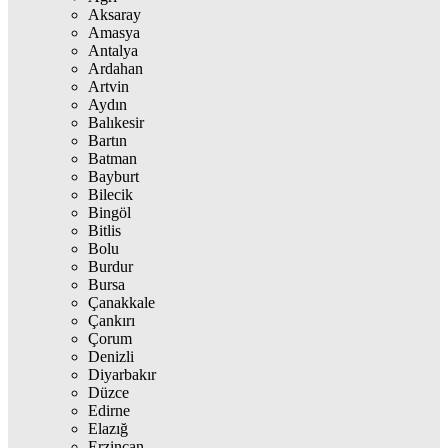
Aksaray
Amasya
Antalya
Ardahan
Artvin
Aydın
Balıkesir
Bartın
Batman
Bayburt
Bilecik
Bingöl
Bitlis
Bolu
Burdur
Bursa
Çanakkale
Çankırı
Çorum
Denizli
Diyarbakır
Düzce
Edirne
Elazığ
Erzincan