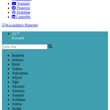
Youtube
Pinterest
Dribbble
LinkedIn
22.7
°
Kocaeli
İstanbul
Ankara
İzmir
Adana
Adıyaman
Afyon
Ağrı
Aksaray
Amasya
Antalya
Ardahan
Artvin
Aydın