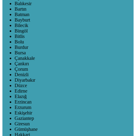
Balıkesir
Bartın
Batman
Bayburt
Bilecik
Bingöl
Bitlis
Bolu
Burdur
Bursa
Çanakkale
Çankırı
Çorum
Denizli
Diyarbakır
Düzce
Edirne
Elazığ
Erzincan
Erzurum
Eskişehir
Gaziantep
Giresun
Gümüşhane
Hakkari