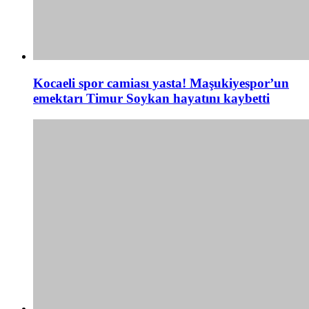
Kocaeli spor camiası yasta! Maşukiyespor’un
emektarı Timur Soykan hayatını kaybetti