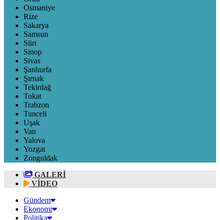
Osmaniye
Rize
Sakarya
Samsun
Siirt
Sinop
Sivas
Şanlıurfa
Şırnak
Tekirdağ
Tokat
Trabzon
Tunceli
Uşak
Van
Yalova
Yozgat
Zonguldak
GALERİ
VİDEO
Gündem
Ekonomi
Politika