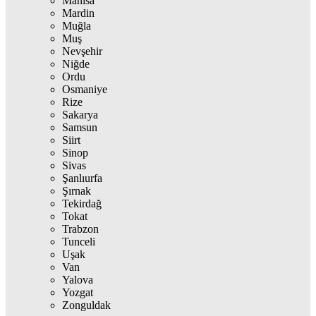
Manisa
Mardin
Muğla
Muş
Nevşehir
Niğde
Ordu
Osmaniye
Rize
Sakarya
Samsun
Siirt
Sinop
Sivas
Şanlıurfa
Şırnak
Tekirdağ
Tokat
Trabzon
Tunceli
Uşak
Van
Yalova
Yozgat
Zonguldak