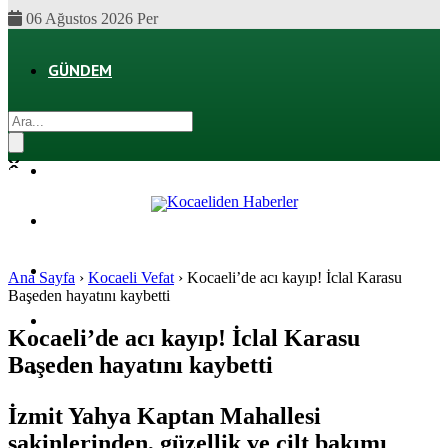
06 Ağustos 2026 Per
GÜNDEM
EKONOMI
POLITIKA
DÜNYA
SPOR
Ana Sayfa
›
Kocaeli Vefat
›
Kocaeli’de acı kayıp! İclal Karasu
Başeden hayatını kaybetti
MAGAZIN
Kocaeli’de acı kayıp! İclal Karasu
Başeden hayatını kaybetti
SAĞLIK
İzmit Yahya Kaptan Mahallesi
sakinlerinden, güzellik ve cilt bakımı