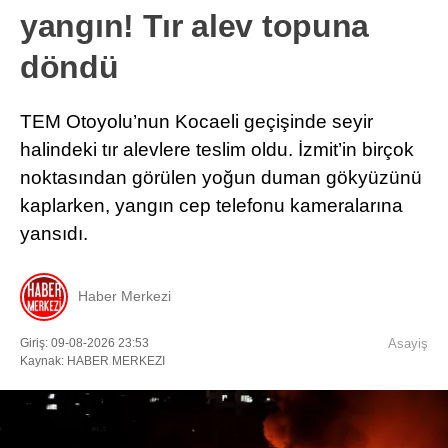
yangın! Tır alev topuna
döndü
TEM Otoyolu’nun Kocaeli geçişinde seyir
halindeki tır alevlere teslim oldu. İzmit’in birçok
noktasından görülen yoğun duman gökyüzünü
kaplarken, yangın cep telefonu kameralarına
yansıdı.
Haber Merkezi
Giriş: 09-08-2026 23:53
Asayiş
Kaynak: HABER MERKEZI