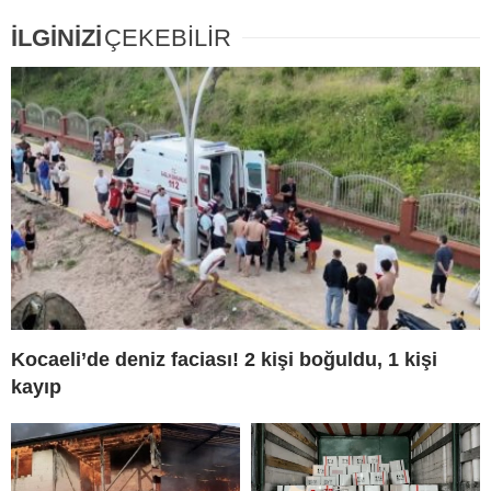
İLGİNİZİ
ÇEKEBİLİR
Kocaeli’de deniz faciası! 2 kişi boğuldu, 1 kişi
kayıp