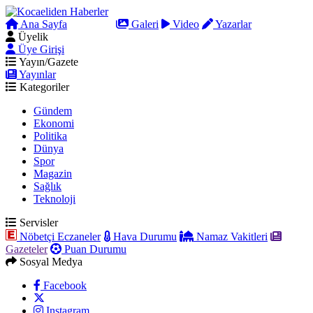
Ana Sayfa
Arama
Galeri
Video
Yazarlar
Üyelik
Üye Girişi
Yayın/Gazete
Yayınlar
Kategoriler
Gündem
Ekonomi
Politika
Dünya
Spor
Magazin
Sağlık
Teknoloji
Servisler
Nöbetçi Eczaneler
Hava Durumu
Namaz Vakitleri
Gazeteler
Puan Durumu
Sosyal Medya
Facebook
Instagram