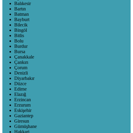
Balıkesir
Bartın
Batman
Bayburt
Bilecik
Bingöl
Bitlis
Bolu
Burdur
Bursa
Çanakkale
Çankırı
Çorum
Denizli
Diyarbakır
Düzce
Edirne
Elazığ
Erzincan
Erzurum
Eskişehir
Gaziantep
Giresun
Gümüşhane
Hakkari