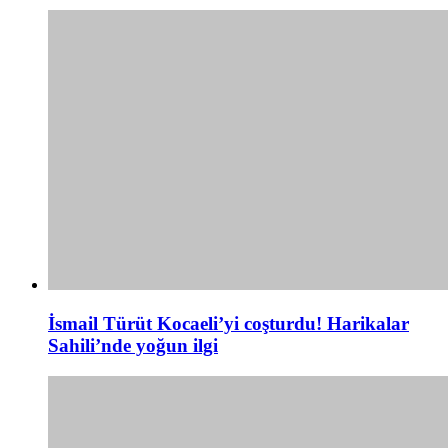
İsmail Türüt Kocaeli’yi coşturdu! Harikalar
Sahili’nde yoğun ilgi