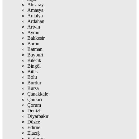
Aksaray
Amasya
Antalya
Ardahan
Artvin
Aydın
Balıkesir
Bartın
Batman
Bayburt
Bilecik
Bingöl
Bitlis
Bolu
Burdur
Bursa
Çanakkale
Çankırı
Çorum
Denizli
Diyarbakır
Düzce
Edirne
Elazığ
Erzincan