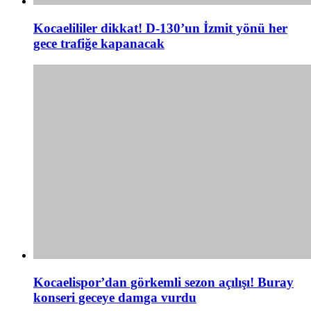
Kocaelililer dikkat! D-130’un İzmit yönü her
gece trafiğe kapanacak
Kocaelispor’dan görkemli sezon açılışı! Buray
konseri geceye damga vurdu