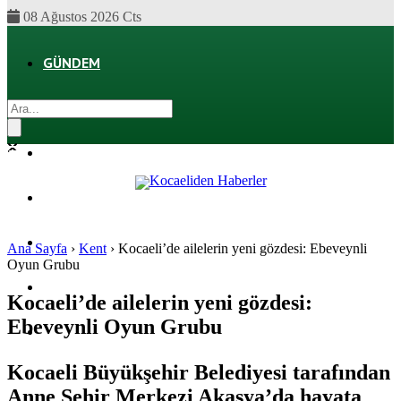
08 Ağustos 2026 Cts
GÜNDEM
EKONOMI
POLITIKA
DÜNYA
SPOR
Ana Sayfa
›
Kent
›
Kocaeli’de ailelerin yeni gözdesi: Ebeveynli
Oyun Grubu
MAGAZIN
Kocaeli’de ailelerin yeni gözdesi:
Ebeveynli Oyun Grubu
SAĞLIK
Kocaeli Büyükşehir Belediyesi tarafından
Anne Şehir Merkezi Akasya’da hayata