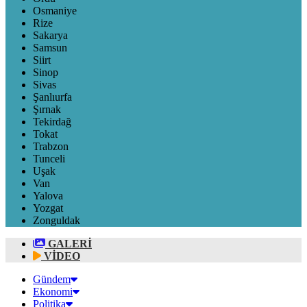
Osmaniye
Rize
Sakarya
Samsun
Siirt
Sinop
Sivas
Şanlıurfa
Şırnak
Tekirdağ
Tokat
Trabzon
Tunceli
Uşak
Van
Yalova
Yozgat
Zonguldak
GALERİ
VİDEO
Gündem
Ekonomi
Politika