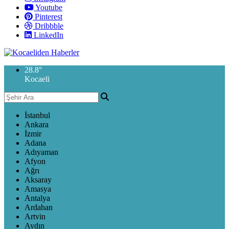
Youtube
Pinterest
Dribbble
LinkedIn
28.8
°
Kocaeli
İstanbul
Ankara
İzmir
Adana
Adıyaman
Afyon
Ağrı
Aksaray
Amasya
Antalya
Ardahan
Artvin
Aydın