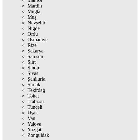
Manisa
Mardin
Muğla
Muş
Nevşehir
Niğde
Ordu
Osmaniye
Rize
Sakarya
Samsun
Siirt
Sinop
Sivas
Şanlıurfa
Şırnak
Tekirdağ
Tokat
Trabzon
Tunceli
Uşak
Van
Yalova
Yozgat
Zonguldak