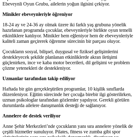
Ebeveynli Oyun Grubu, ailelerin yoğun ilgisini çekiyor.
Minikler ebeveynleriyle öğreniyor
18-24 ay ve 24-36 ay olmak üzere iki farklı yaş grubuna yönelik
hazırlanan programda çocuklar, ebeveynleriyle birlikte oyun temelli
etkinliklere katılıyor. Minikler hem eğleniyor hem de ebeveynleriyle
kaliteli zaman geçirerek öğrenme sürecinin bir parçası oluyor.
Çocukların sosyal, bilişsel, duygusal ve fiziksel gelişimlerini
destekleyecek şekilde planlanan etkinliklerde akran iletişimi
güçlenirken, ince ve kaba motor becerileri, dil gelişimi ve problem
çözme yetenekleri de destekleniyor.
Uzmanlar tarafından takip ediliyor
Haftada bir gün gerçekleştirilen programlar, 10 kişilik sınıflarda
düzenleniyor. Eğitim sürecinde her çocuğa birebir ilgi gösterilirken,
uzman psikologlar tarafından gözlemler yapılıyor. Gerekli görülen
durumlarda ailelere danışmanlık desteği de sağlanıyor.
Annelere de destek veriliyor
Anne Şehir Merkezleri’nde çocukların yanı sıra annelere yönelik de
çeşitli hizmetler sunuluyor. Pilates, fitness ve zumba gibi spor