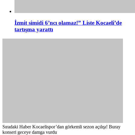
İzmit simidi 6’ncı olamaz!” Liste Kocaeli’de
tartışma yarattı
Sıradaki Haber
Kocaelispor’dan görkemli sezon açılışı! Buray
konseri geceye damga vurdu