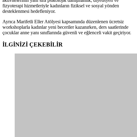
aktivitelerinin yanı sıra psikolojik danışmanlık, diyetisyen ve
fizyoterapi hizmetleriyle kadınların fiziksel ve sosyal yönden
desteklenmesi hedefleniyor.
Ayrıca Marifetli Eller Atölyesi kapsamında düzenlenen ücretsiz
workshoplarla kadınlar yeni beceriler kazanırken, ders saatlerinde
çocuklar anne yanı sınıflarında güvenli ve eğlenceli vakit geçiriyor.
İLGİNİZİ
ÇEKEBİLİR