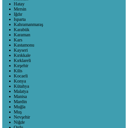
Hatay
Mersin
Iğdır
Isparta
Kahramanmaraş
Karabük
Karaman
Kars
Kastamonu
Kayseri
Kırıkkale
Kırklareli
Kırşehir
Kilis
Kocaeli
Konya
Kütahya
Malatya
Manisa
Mardin
Muğla
Muş
Nevşehir
Niğde
Ordu