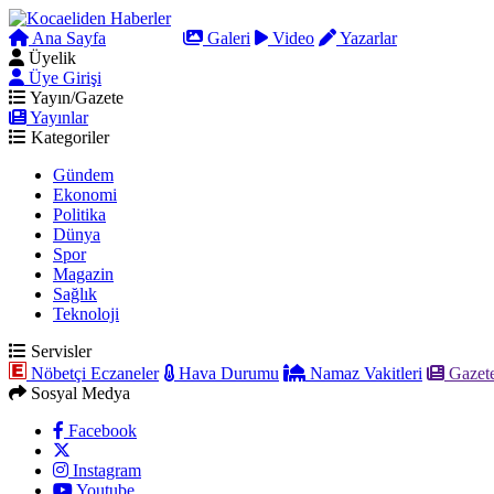
Ana Sayfa
Arama
Galeri
Video
Yazarlar
Üyelik
Üye Girişi
Yayın/Gazete
Yayınlar
Kategoriler
Gündem
Ekonomi
Politika
Dünya
Spor
Magazin
Sağlık
Teknoloji
Servisler
Nöbetçi Eczaneler
Hava Durumu
Namaz Vakitleri
Gazete
Sosyal Medya
Facebook
Instagram
Youtube