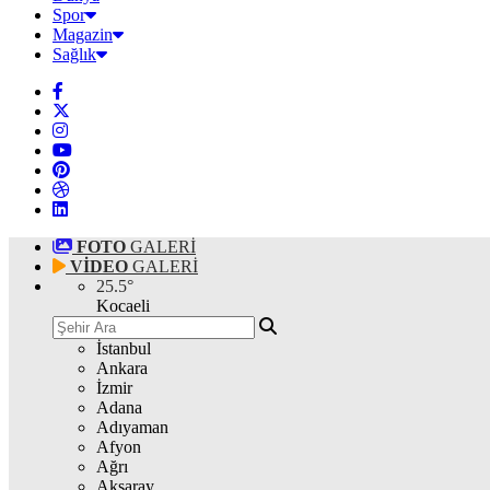
Spor
Magazin
Sağlık
FOTO
GALERİ
VİDEO
GALERİ
25.5
°
Kocaeli
İstanbul
Ankara
İzmir
Adana
Adıyaman
Afyon
Ağrı
Aksaray