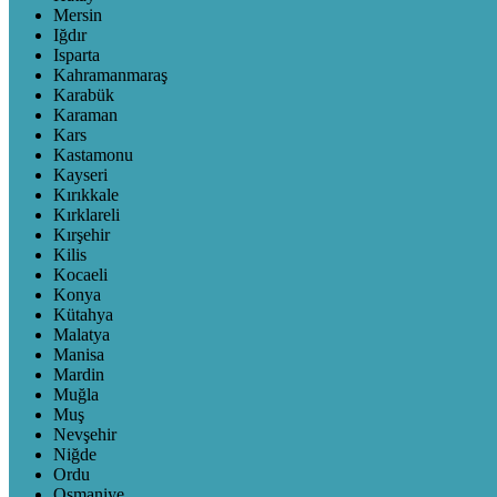
Mersin
Iğdır
Isparta
Kahramanmaraş
Karabük
Karaman
Kars
Kastamonu
Kayseri
Kırıkkale
Kırklareli
Kırşehir
Kilis
Kocaeli
Konya
Kütahya
Malatya
Manisa
Mardin
Muğla
Muş
Nevşehir
Niğde
Ordu
Osmaniye