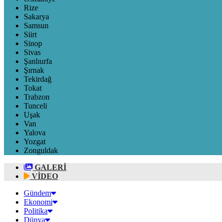
Rize
Sakarya
Samsun
Siirt
Sinop
Sivas
Şanlıurfa
Şırnak
Tekirdağ
Tokat
Trabzon
Tunceli
Uşak
Van
Yalova
Yozgat
Zonguldak
GALERİ
VİDEO
Gündem
Ekonomi
Politika
Dünya