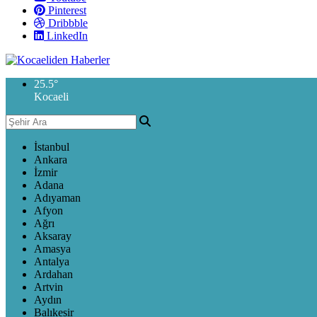
Pinterest
Dribbble
LinkedIn
25.5
°
Kocaeli
İstanbul
Ankara
İzmir
Adana
Adıyaman
Afyon
Ağrı
Aksaray
Amasya
Antalya
Ardahan
Artvin
Aydın
Balıkesir