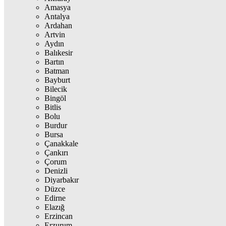
Amasya
Antalya
Ardahan
Artvin
Aydın
Balıkesir
Bartın
Batman
Bayburt
Bilecik
Bingöl
Bitlis
Bolu
Burdur
Bursa
Çanakkale
Çankırı
Çorum
Denizli
Diyarbakır
Düzce
Edirne
Elazığ
Erzincan
Erzurum