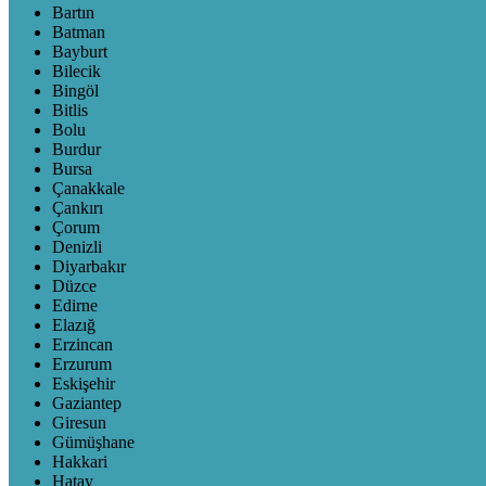
Bartın
Batman
Bayburt
Bilecik
Bingöl
Bitlis
Bolu
Burdur
Bursa
Çanakkale
Çankırı
Çorum
Denizli
Diyarbakır
Düzce
Edirne
Elazığ
Erzincan
Erzurum
Eskişehir
Gaziantep
Giresun
Gümüşhane
Hakkari
Hatay