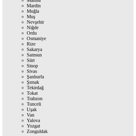
Manisa
Mardin
Muğla
Muş
Nevşehir
Niğde
Ordu
Osmaniye
Rize
Sakarya
Samsun
Siirt
Sinop
Sivas
Şanlıurfa
Şırnak
Tekirdağ
Tokat
Trabzon
Tunceli
Uşak
Van
Yalova
Yozgat
Zonguldak