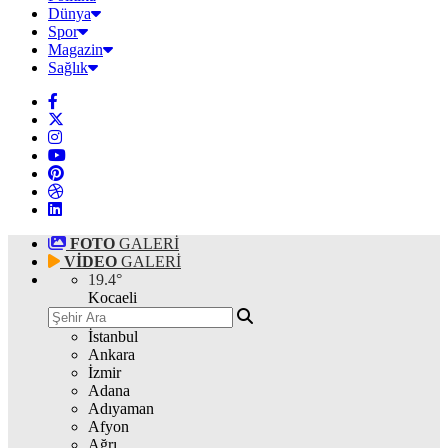
Dünya
Spor
Magazin
Sağlık
FOTO
GALERİ
VİDEO
GALERİ
19.4
°
Kocaeli
İstanbul
Ankara
İzmir
Adana
Adıyaman
Afyon
Ağrı