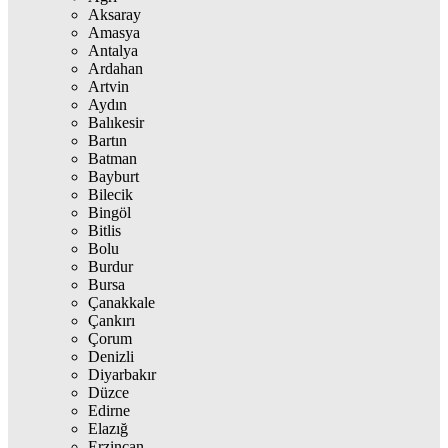
Aksaray
Amasya
Antalya
Ardahan
Artvin
Aydın
Balıkesir
Bartın
Batman
Bayburt
Bilecik
Bingöl
Bitlis
Bolu
Burdur
Bursa
Çanakkale
Çankırı
Çorum
Denizli
Diyarbakır
Düzce
Edirne
Elazığ
Erzincan