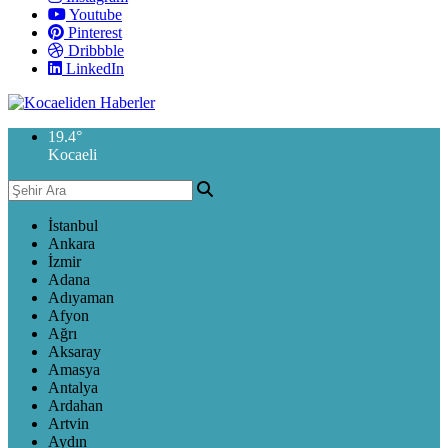
Youtube
Pinterest
Dribbble
LinkedIn
19.4
°
Kocaeli
İstanbul
Ankara
İzmir
Adana
Adıyaman
Afyon
Ağrı
Aksaray
Amasya
Antalya
Ardahan
Artvin
Aydın