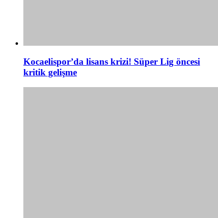
Kocaelispor’da lisans krizi! Süper Lig öncesi
kritik gelişme