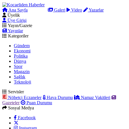
Ana Sayfa
Arama
Galeri
Video
Yazarlar
Üyelik
Üye Girişi
Yayın/Gazete
Yayınlar
Kategoriler
Gündem
Ekonomi
Politika
Dünya
Spor
Magazin
Sağlık
Teknoloji
Servisler
Nöbetçi Eczaneler
Hava Durumu
Namaz Vakitleri
Gazeteler
Puan Durumu
Sosyal Medya
Facebook
Instagram