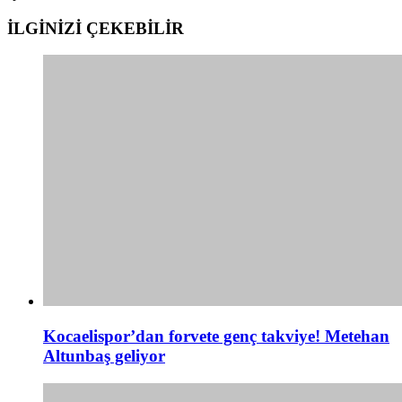
İLGİNİZİ
ÇEKEBİLİR
Kocaelispor’dan forvete genç takviye! Metehan
Altunbaş geliyor