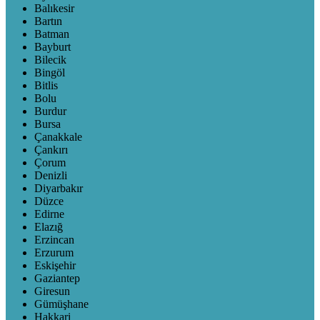
Balıkesir
Bartın
Batman
Bayburt
Bilecik
Bingöl
Bitlis
Bolu
Burdur
Bursa
Çanakkale
Çankırı
Çorum
Denizli
Diyarbakır
Düzce
Edirne
Elazığ
Erzincan
Erzurum
Eskişehir
Gaziantep
Giresun
Gümüşhane
Hakkari