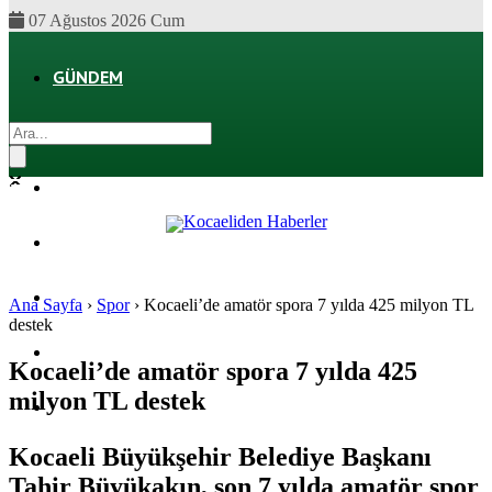
07 Ağustos 2026 Cum
GÜNDEM
EKONOMI
POLITIKA
DÜNYA
SPOR
Ana Sayfa
›
Spor
›
Kocaeli’de amatör spora 7 yılda 425 milyon TL
destek
MAGAZIN
Kocaeli’de amatör spora 7 yılda 425
milyon TL destek
SAĞLIK
Kocaeli Büyükşehir Belediye Başkanı
Tahir Büyükakın, son 7 yılda amatör spor