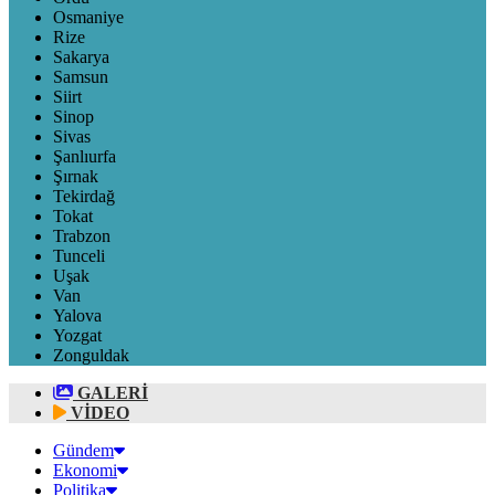
Osmaniye
Rize
Sakarya
Samsun
Siirt
Sinop
Sivas
Şanlıurfa
Şırnak
Tekirdağ
Tokat
Trabzon
Tunceli
Uşak
Van
Yalova
Yozgat
Zonguldak
GALERİ
VİDEO
Gündem
Ekonomi
Politika