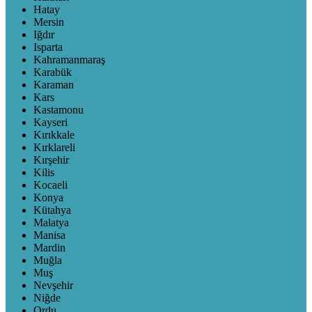
Hatay
Mersin
Iğdır
Isparta
Kahramanmaraş
Karabük
Karaman
Kars
Kastamonu
Kayseri
Kırıkkale
Kırklareli
Kırşehir
Kilis
Kocaeli
Konya
Kütahya
Malatya
Manisa
Mardin
Muğla
Muş
Nevşehir
Niğde
Ordu