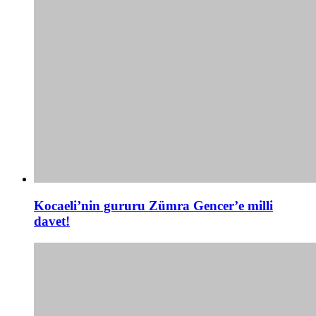
Kocaeli’nin gururu Zümra Gencer’e milli
davet!