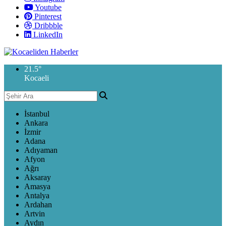
Youtube
Pinterest
Dribbble
LinkedIn
21.5
°
Kocaeli
İstanbul
Ankara
İzmir
Adana
Adıyaman
Afyon
Ağrı
Aksaray
Amasya
Antalya
Ardahan
Artvin
Aydın