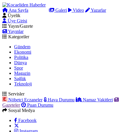
Ana Sayfa
Arama
Galeri
Video
Yazarlar
Üyelik
Üye Girişi
Yayın/Gazete
Yayınlar
Kategoriler
Gündem
Ekonomi
Politika
Dünya
Spor
Magazin
Sağlık
Teknoloji
Servisler
Nöbetçi Eczaneler
Hava Durumu
Namaz Vakitleri
Gazeteler
Puan Durumu
Sosyal Medya
Facebook
Instagram