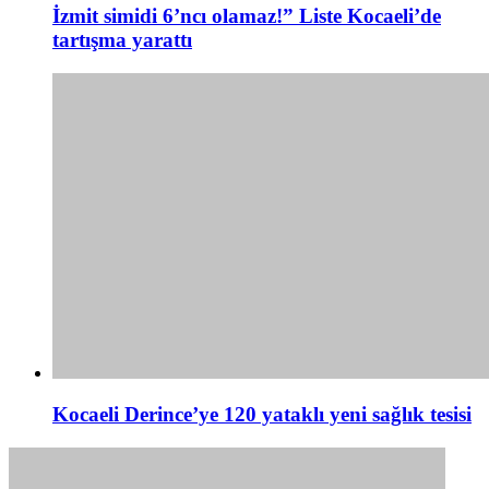
İzmit simidi 6’ncı olamaz!” Liste Kocaeli’de
tartışma yarattı
Kocaeli Derince’ye 120 yataklı yeni sağlık tesisi