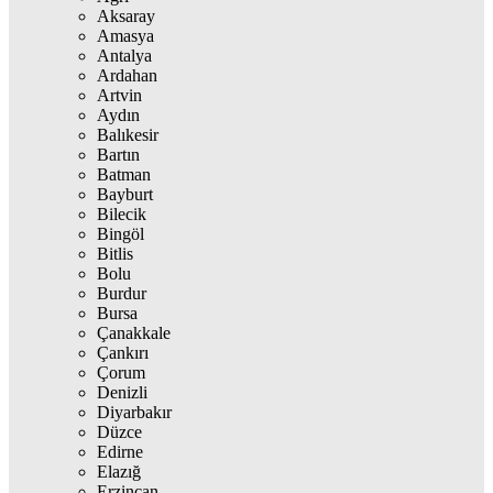
Aksaray
Amasya
Antalya
Ardahan
Artvin
Aydın
Balıkesir
Bartın
Batman
Bayburt
Bilecik
Bingöl
Bitlis
Bolu
Burdur
Bursa
Çanakkale
Çankırı
Çorum
Denizli
Diyarbakır
Düzce
Edirne
Elazığ
Erzincan