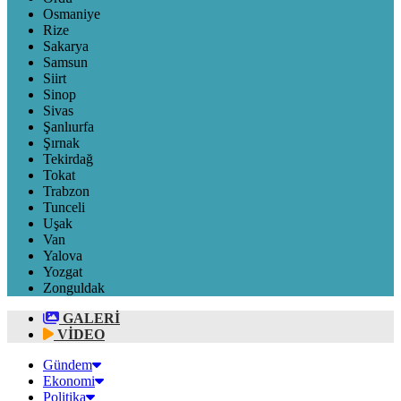
Osmaniye
Rize
Sakarya
Samsun
Siirt
Sinop
Sivas
Şanlıurfa
Şırnak
Tekirdağ
Tokat
Trabzon
Tunceli
Uşak
Van
Yalova
Yozgat
Zonguldak
GALERİ
VİDEO
Gündem
Ekonomi
Politika