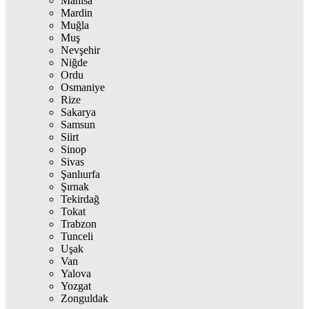
Manisa
Mardin
Muğla
Muş
Nevşehir
Niğde
Ordu
Osmaniye
Rize
Sakarya
Samsun
Siirt
Sinop
Sivas
Şanlıurfa
Şırnak
Tekirdağ
Tokat
Trabzon
Tunceli
Uşak
Van
Yalova
Yozgat
Zonguldak