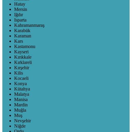
Hatay
Mersin
Iğdır
Isparta
Kahramanmaraş
Karabük
Karaman
Kars
Kastamonu
Kayseri
Kırıkkale
Kırklareli
Kırşehir
Kilis
Kocaeli
Konya
Kütahya
Malatya
Manisa
Mardin
Muğla
Muş
Nevşehir
Niğde
Ordu