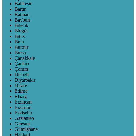
Balıkesir
Bartın
Batman
Bayburt
Bilecik
Bingöl
Bitlis
Bolu
Burdur
Bursa
Çanakkale
Çankırı
Çorum
Denizli
Diyarbakır
Düzce
Edirne
Elazığ
Erzincan
Erzurum
Eskişehir
Gaziantep
Giresun
Gümüşhane
Hakkari