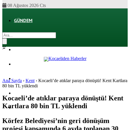
08 Ağustos 2026 Cts
GÜNDEM
EKONOMI
POLITIKA
DÜNYA
SPOR
Ana Sayfa
›
Kent
›
Kocaeli’de atıklar paraya dönüştü! Kent Kartlara
80 bin TL yüklendi
MAGAZIN
Kocaeli’de atıklar paraya dönüştü! Kent
Kartlara 80 bin TL yüklendi
SAĞLIK
Körfez Belediyesi’nin geri dönüşüm
projesi kapsamında 6 ayda toplanan 30