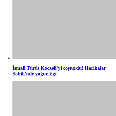
İsmail Türüt Kocaeli’yi coşturdu! Harikalar
Sahili’nde yoğun ilgi