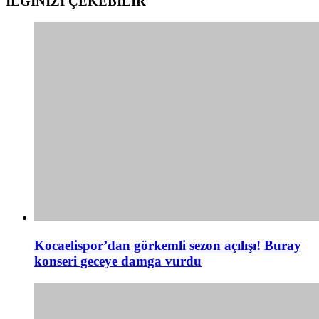
İLGİNİZİ
ÇEKEBİLİR
Kocaelispor’dan görkemli sezon açılışı! Buray
konseri geceye damga vurdu