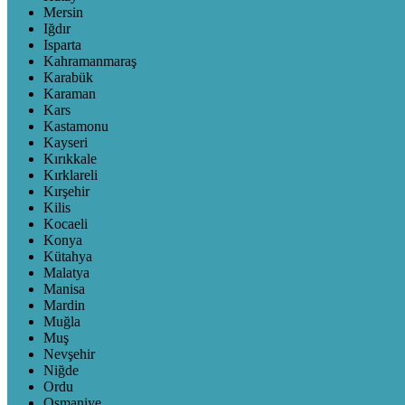
Mersin
Iğdır
Isparta
Kahramanmaraş
Karabük
Karaman
Kars
Kastamonu
Kayseri
Kırıkkale
Kırklareli
Kırşehir
Kilis
Kocaeli
Konya
Kütahya
Malatya
Manisa
Mardin
Muğla
Muş
Nevşehir
Niğde
Ordu
Osmaniye