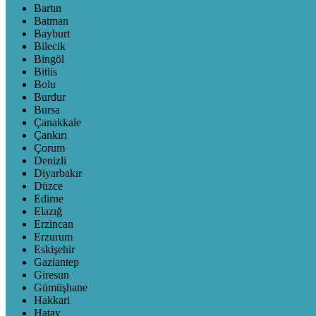
Bartın
Batman
Bayburt
Bilecik
Bingöl
Bitlis
Bolu
Burdur
Bursa
Çanakkale
Çankırı
Çorum
Denizli
Diyarbakır
Düzce
Edirne
Elazığ
Erzincan
Erzurum
Eskişehir
Gaziantep
Giresun
Gümüşhane
Hakkari
Hatay