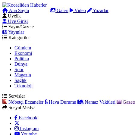
Ana Sayfa
Arama
Galeri
Video
Yazarlar
Üyelik
Üye Girişi
Yayın/Gazete
Yayınlar
Kategoriler
Gündem
Ekonomi
Politika
Dünya
Spor
Magazin
Sağlık
Teknoloji
Servisler
Nöbetçi Eczaneler
Hava Durumu
Namaz Vakitleri
Gazete
Sosyal Medya
Facebook
Instagram
Youtube