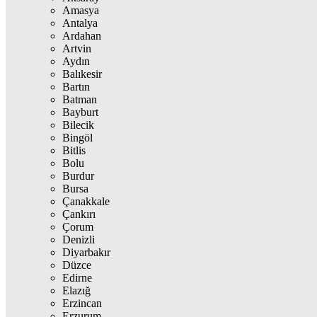
Amasya
Antalya
Ardahan
Artvin
Aydın
Balıkesir
Bartın
Batman
Bayburt
Bilecik
Bingöl
Bitlis
Bolu
Burdur
Bursa
Çanakkale
Çankırı
Çorum
Denizli
Diyarbakır
Düzce
Edirne
Elazığ
Erzincan
Erzurum