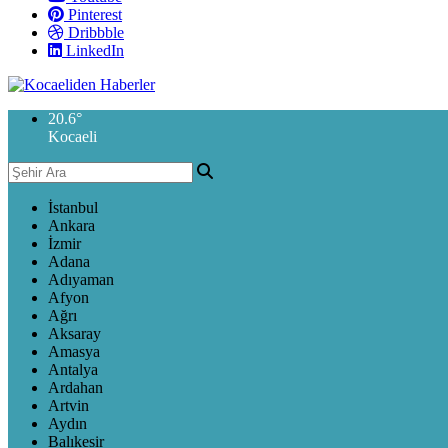
Pinterest
Dribbble
LinkedIn
20.6
°
Kocaeli
İstanbul
Ankara
İzmir
Adana
Adıyaman
Afyon
Ağrı
Aksaray
Amasya
Antalya
Ardahan
Artvin
Aydın
Balıkesir