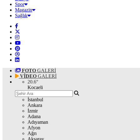
Spor
Magazin
Sağlık
FOTO
GALERİ
VİDEO
GALERİ
20.6
°
Kocaeli
İstanbul
Ankara
İzmir
Adana
Adıyaman
Afyon
Ağrı
Aksaray