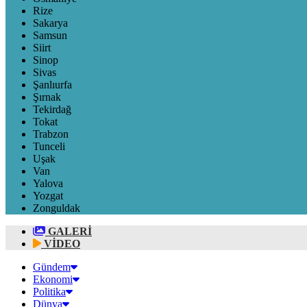
Rize
Sakarya
Samsun
Siirt
Sinop
Sivas
Şanlıurfa
Şırnak
Tekirdağ
Tokat
Trabzon
Tunceli
Uşak
Van
Yalova
Yozgat
Zonguldak
GALERİ
VİDEO
Gündem
Ekonomi
Politika
Dünya