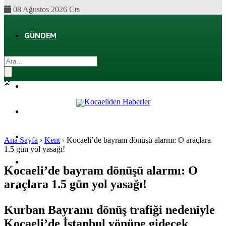
08 Ağustos 2026 Cts
GÜNDEM
EKONOMI
POLITIKA
DÜNYA
SPOR
Ana Sayfa
›
Kent
›
Kocaeli’de bayram dönüşü alarmı: O araçlara
1.5 gün yol yasağı!
MAGAZIN
Kocaeli’de bayram dönüşü alarmı: O
araçlara 1.5 gün yol yasağı!
SAĞLIK
Kurban Bayramı dönüş trafiği nedeniyle
Kocaeli’de İstanbul yönüne gidecek