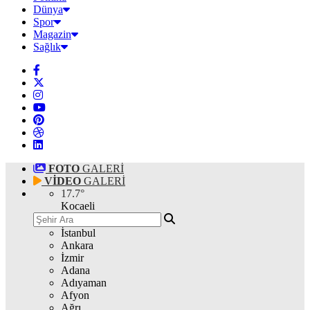
Dünya
Spor
Magazin
Sağlık
FOTO
GALERİ
VİDEO
GALERİ
17.7
°
Kocaeli
İstanbul
Ankara
İzmir
Adana
Adıyaman
Afyon
Ağrı