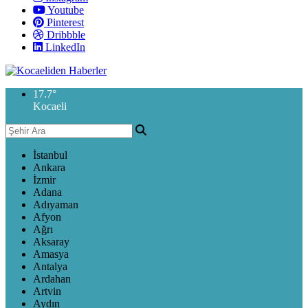
Youtube
Pinterest
Dribbble
LinkedIn
17.7
°
Kocaeli
İstanbul
Ankara
İzmir
Adana
Adıyaman
Afyon
Ağrı
Aksaray
Amasya
Antalya
Ardahan
Artvin
Aydın