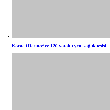
Kocaeli Derince’ye 120 yataklı yeni sağlık tesisi