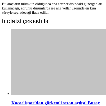
Bu araçların mümkün olduğunca ana arterler dışındaki güzergahları
kullanacağı, zorunlu durumlarda ise ana yollar üzerinde en kısa
süreyle seyredeceği ifade edildi.
İLGİNİZİ
ÇEKEBİLİR
Kocaelispor’dan görkemli sezon açılışı! Buray