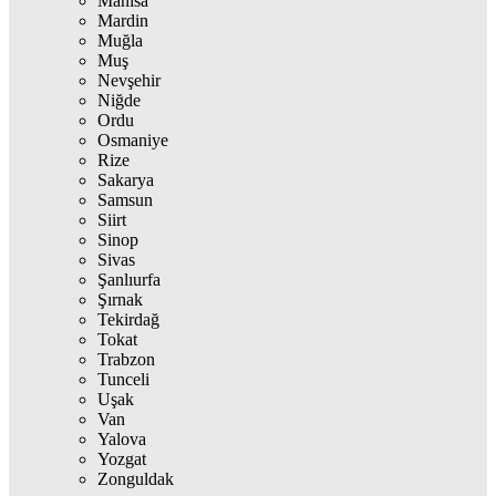
Manisa
Mardin
Muğla
Muş
Nevşehir
Niğde
Ordu
Osmaniye
Rize
Sakarya
Samsun
Siirt
Sinop
Sivas
Şanlıurfa
Şırnak
Tekirdağ
Tokat
Trabzon
Tunceli
Uşak
Van
Yalova
Yozgat
Zonguldak