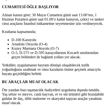
CUMARTESİ ÖĞLE BAŞLIYOR
Alınan karara göre; 30 Mayıs Cumartesi günü saat 13.00’ten, 1
Haziran Pazartesi günü saat 01.00’e kadar kamyon, çekici ve tanker
cinsi araçların İstanbul istikametine seyretmesine izin verilmeyecek.
Kısıtlama kapsamında;
D-100 Karayolu
Anadolu Otoyolu (O-4)
Kuzey Marmara Otoyolu (O-7)
O-5, D-575 ve D-595 karayollarının Kocaeli sınırlarından
geçen bölümleri ile bağlantı yolları yer alacak.
Yetkililer, uygulamanın bayram dönüşü oluşabilecek trafik
yoğunluğunu azaltmak ve olası kazaların önüne geçmek amacıyla
hayata geçirildiğini belirtti.
BU ARAÇLAR MUAF OLACAK
Öte yandan bazı taşımacılık faaliyetleri uygulama dışında tutuldu.
Yaş sebze ve meyve, canlı hayvan, et ve süt ürünleri gibi bozulabilir
gıdalar ile ilaç, tıbbi malzeme ve akaryakıt taşıyan araçlar yasaktan
muaf olacak.