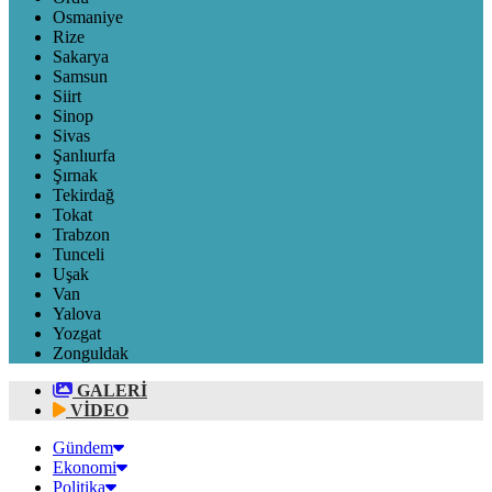
Osmaniye
Rize
Sakarya
Samsun
Siirt
Sinop
Sivas
Şanlıurfa
Şırnak
Tekirdağ
Tokat
Trabzon
Tunceli
Uşak
Van
Yalova
Yozgat
Zonguldak
GALERİ
VİDEO
Gündem
Ekonomi
Politika