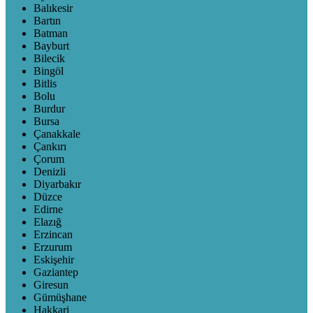
Balıkesir
Bartın
Batman
Bayburt
Bilecik
Bingöl
Bitlis
Bolu
Burdur
Bursa
Çanakkale
Çankırı
Çorum
Denizli
Diyarbakır
Düzce
Edirne
Elazığ
Erzincan
Erzurum
Eskişehir
Gaziantep
Giresun
Gümüşhane
Hakkari