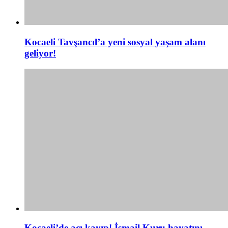
Kocaeli Tavşancıl’a yeni sosyal yaşam alanı
geliyor!
Kocaeli’de acı kayıp! İsmail Kuru hayatını