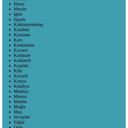
Hatay
Mersin
Iğdır
Isparta
Kahramanmaraş
Karabük
Karaman
Kars
Kastamonu
Kayseri
Kırıkkale
Kırklareli
Kırşehir
Kilis
Kocaeli
Konya
Kütahya
Malatya
Manisa
Mardin
Muğla
Muş
Nevşehir
Niğde
Ordu