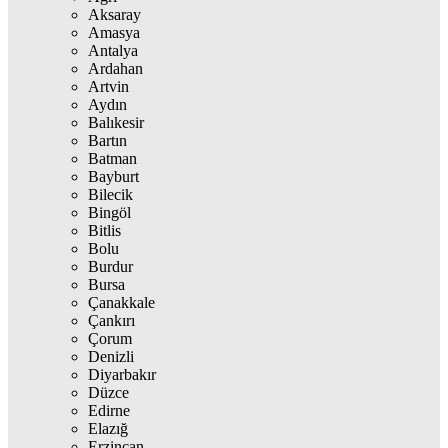
Aksaray
Amasya
Antalya
Ardahan
Artvin
Aydın
Balıkesir
Bartın
Batman
Bayburt
Bilecik
Bingöl
Bitlis
Bolu
Burdur
Bursa
Çanakkale
Çankırı
Çorum
Denizli
Diyarbakır
Düzce
Edirne
Elazığ
Erzincan