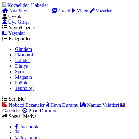
Ana Sayfa
Arama
Galeri
Video
Yazarlar
Üyelik
Üye Girişi
Yayın/Gazete
Yayınlar
Kategoriler
Gündem
Ekonomi
Politika
Dünya
Spor
Magazin
Sağlık
Teknoloji
Servisler
Nöbetçi Eczaneler
Hava Durumu
Namaz Vakitleri
Gazeteler
Puan Durumu
Sosyal Medya
Facebook
Instagram