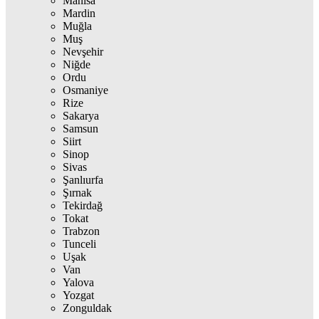
Manisa
Mardin
Muğla
Muş
Nevşehir
Niğde
Ordu
Osmaniye
Rize
Sakarya
Samsun
Siirt
Sinop
Sivas
Şanlıurfa
Şırnak
Tekirdağ
Tokat
Trabzon
Tunceli
Uşak
Van
Yalova
Yozgat
Zonguldak