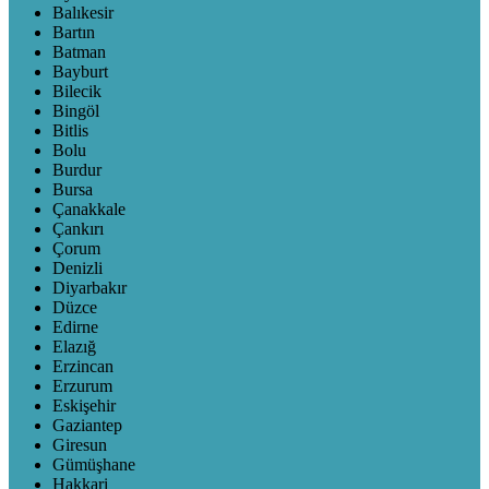
Balıkesir
Bartın
Batman
Bayburt
Bilecik
Bingöl
Bitlis
Bolu
Burdur
Bursa
Çanakkale
Çankırı
Çorum
Denizli
Diyarbakır
Düzce
Edirne
Elazığ
Erzincan
Erzurum
Eskişehir
Gaziantep
Giresun
Gümüşhane
Hakkari