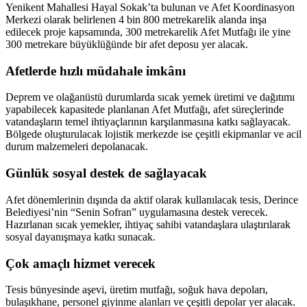
Yenikent Mahallesi Hayal Sokak’ta bulunan ve Afet Koordinasyon
Merkezi olarak belirlenen 4 bin 800 metrekarelik alanda inşa
edilecek proje kapsamında, 300 metrekarelik Afet Mutfağı ile yine
300 metrekare büyüklüğünde bir afet deposu yer alacak.
Afetlerde hızlı müdahale imkânı
Deprem ve olağanüstü durumlarda sıcak yemek üretimi ve dağıtımı
yapabilecek kapasitede planlanan Afet Mutfağı, afet süreçlerinde
vatandaşların temel ihtiyaçlarının karşılanmasına katkı sağlayacak.
Bölgede oluşturulacak lojistik merkezde ise çeşitli ekipmanlar ve acil
durum malzemeleri depolanacak.
Günlük sosyal destek de sağlayacak
Afet dönemlerinin dışında da aktif olarak kullanılacak tesis, Derince
Belediyesi’nin “Senin Sofran” uygulamasına destek verecek.
Hazırlanan sıcak yemekler, ihtiyaç sahibi vatandaşlara ulaştırılarak
sosyal dayanışmaya katkı sunacak.
Çok amaçlı hizmet verecek
Tesis bünyesinde aşevi, üretim mutfağı, soğuk hava depoları,
bulaşıkhane, personel giyinme alanları ve çeşitli depolar yer alacak.