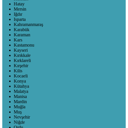
Hatay
Mersin
Iğdır
Isparta
Kahramanmaraş
Karabük
Karaman
Kars
Kastamonu
Kayseri
Kırıkkale
Kırklareli
Kırşehir
Kilis
Kocaeli
Konya
Kütahya
Malatya
Manisa
Mardin
Muğla
Muş
Nevşehir
Niğde
Ordu