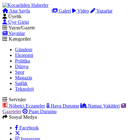
Ana Sayfa
Arama
Galeri
Video
Yazarlar
Üyelik
Üye Girişi
Yayın/Gazete
Yayınlar
Kategoriler
Gündem
Ekonomi
Politika
Dünya
Spor
Magazin
Sağlık
Teknoloji
Servisler
Nöbetçi Eczaneler
Hava Durumu
Namaz Vakitleri
Gazeteler
Puan Durumu
Sosyal Medya
Facebook
Instagram