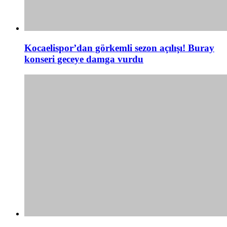
Kocaelispor’dan görkemli sezon açılışı! Buray
konseri geceye damga vurdu