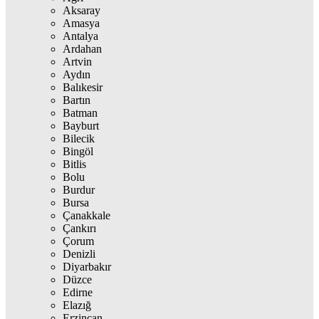
Aksaray
Amasya
Antalya
Ardahan
Artvin
Aydın
Balıkesir
Bartın
Batman
Bayburt
Bilecik
Bingöl
Bitlis
Bolu
Burdur
Bursa
Çanakkale
Çankırı
Çorum
Denizli
Diyarbakır
Düzce
Edirne
Elazığ
Erzincan