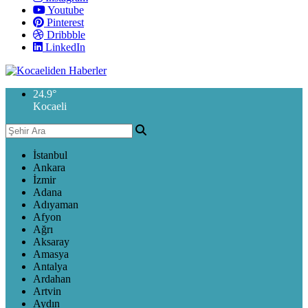
Youtube
Pinterest
Dribbble
LinkedIn
24.9
°
Kocaeli
İstanbul
Ankara
İzmir
Adana
Adıyaman
Afyon
Ağrı
Aksaray
Amasya
Antalya
Ardahan
Artvin
Aydın