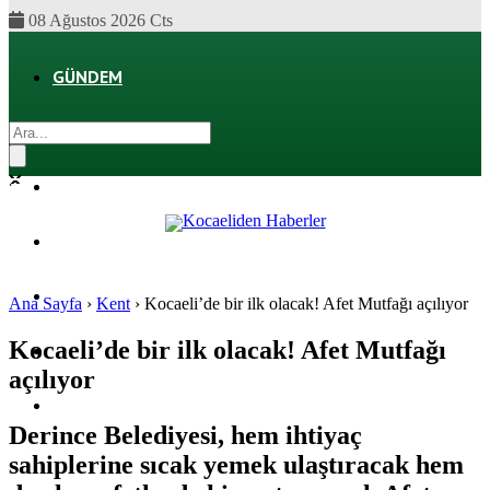
08 Ağustos 2026 Cts
GÜNDEM
EKONOMI
POLITIKA
DÜNYA
SPOR
Ana Sayfa
›
Kent
›
Kocaeli’de bir ilk olacak! Afet Mutfağı açılıyor
Kocaeli’de bir ilk olacak! Afet Mutfağı
MAGAZIN
açılıyor
SAĞLIK
Derince Belediyesi, hem ihtiyaç
sahiplerine sıcak yemek ulaştıracak hem