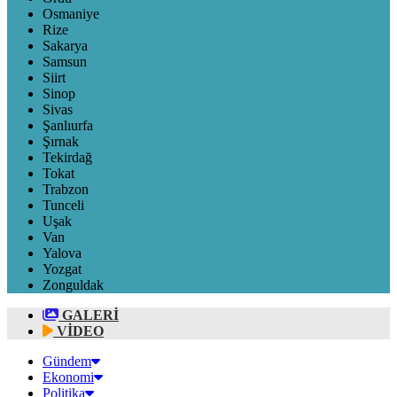
Osmaniye
Rize
Sakarya
Samsun
Siirt
Sinop
Sivas
Şanlıurfa
Şırnak
Tekirdağ
Tokat
Trabzon
Tunceli
Uşak
Van
Yalova
Yozgat
Zonguldak
GALERİ
VİDEO
Gündem
Ekonomi
Politika