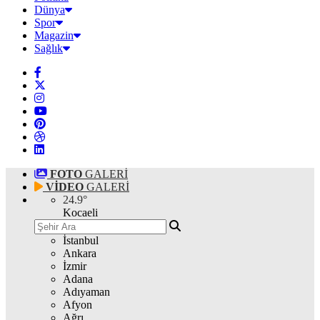
Dünya
Spor
Magazin
Sağlık
FOTO
GALERİ
VİDEO
GALERİ
24.9
°
Kocaeli
İstanbul
Ankara
İzmir
Adana
Adıyaman
Afyon
Ağrı