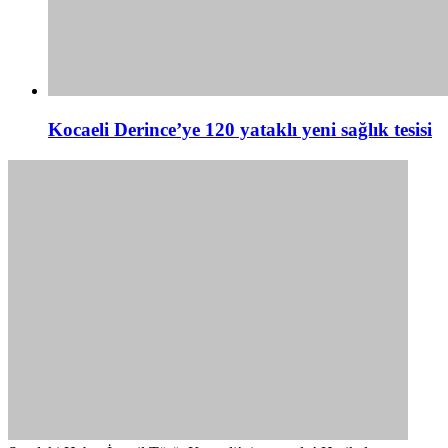
Kocaeli Derince’ye 120 yataklı yeni sağlık tesisi