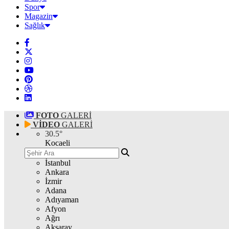
Spor
Magazin
Sağlık
FOTO
GALERİ
VİDEO
GALERİ
30.5
°
Kocaeli
İstanbul
Ankara
İzmir
Adana
Adıyaman
Afyon
Ağrı
Aksaray