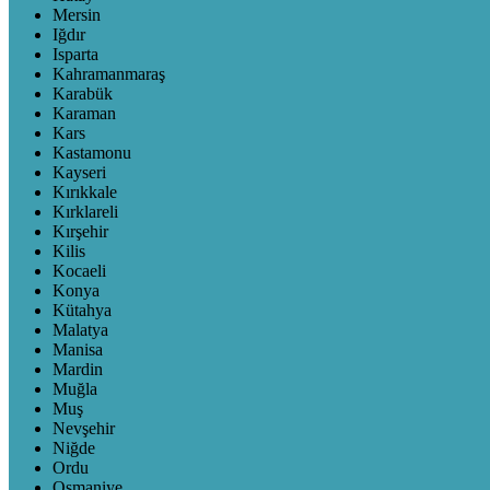
Mersin
Iğdır
Isparta
Kahramanmaraş
Karabük
Karaman
Kars
Kastamonu
Kayseri
Kırıkkale
Kırklareli
Kırşehir
Kilis
Kocaeli
Konya
Kütahya
Malatya
Manisa
Mardin
Muğla
Muş
Nevşehir
Niğde
Ordu
Osmaniye