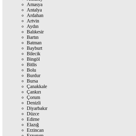
Amasya
Antalya
Ardahan
Artvin
Aydın
Balıkesir
Bartın
Batman
Bayburt
Bilecik
Bingöl
Bitlis
Bolu
Burdur
Bursa
Çanakkale
Çankırı
Çorum
Denizli
Diyarbakır
Düzce
Edirne
Elazığ
Erzincan
Erzurum