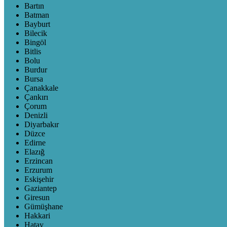
Bartın
Batman
Bayburt
Bilecik
Bingöl
Bitlis
Bolu
Burdur
Bursa
Çanakkale
Çankırı
Çorum
Denizli
Diyarbakır
Düzce
Edirne
Elazığ
Erzincan
Erzurum
Eskişehir
Gaziantep
Giresun
Gümüşhane
Hakkari
Hatay