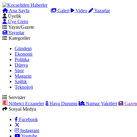
Ana Sayfa
Arama
Galeri
Video
Yazarlar
Üyelik
Üye Girişi
Yayın/Gazete
Yayınlar
Kategoriler
Gündem
Ekonomi
Politika
Dünya
Spor
Magazin
Sağlık
Teknoloji
Servisler
Nöbetçi Eczaneler
Hava Durumu
Namaz Vakitleri
Gazete
Sosyal Medya
Facebook
Instagram
Youtube