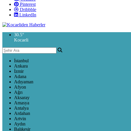
Pinterest
Dribbble
LinkedIn
30.5
°
Kocaeli
İstanbul
Ankara
İzmir
Adana
Adıyaman
Afyon
Ağrı
Aksaray
Amasya
Antalya
Ardahan
Artvin
Aydın
Balıkesir