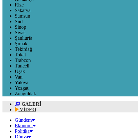
Rize
Sakarya
Samsun
Siirt
Sinop
Sivas
Şanlıurfa
Şırnak
Tekirdağ
Tokat
Trabzon
Tunceli
Uşak
Van
Yalova
Yozgat
Zonguldak
GALERİ
VİDEO
Gündem
Ekonomi
Politika
Dünya