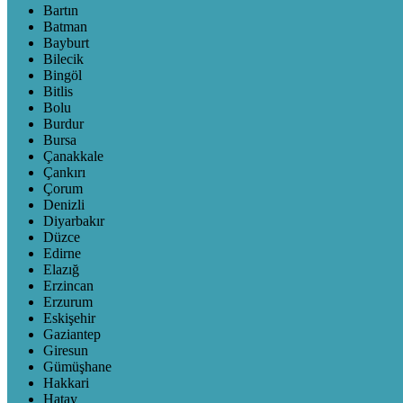
Bartın
Batman
Bayburt
Bilecik
Bingöl
Bitlis
Bolu
Burdur
Bursa
Çanakkale
Çankırı
Çorum
Denizli
Diyarbakır
Düzce
Edirne
Elazığ
Erzincan
Erzurum
Eskişehir
Gaziantep
Giresun
Gümüşhane
Hakkari
Hatay