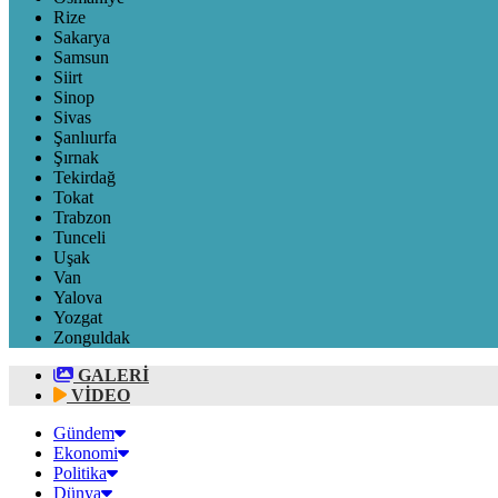
Rize
Sakarya
Samsun
Siirt
Sinop
Sivas
Şanlıurfa
Şırnak
Tekirdağ
Tokat
Trabzon
Tunceli
Uşak
Van
Yalova
Yozgat
Zonguldak
GALERİ
VİDEO
Gündem
Ekonomi
Politika
Dünya