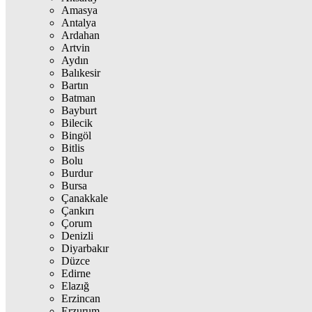
Amasya
Antalya
Ardahan
Artvin
Aydın
Balıkesir
Bartın
Batman
Bayburt
Bilecik
Bingöl
Bitlis
Bolu
Burdur
Bursa
Çanakkale
Çankırı
Çorum
Denizli
Diyarbakır
Düzce
Edirne
Elazığ
Erzincan
Erzurum