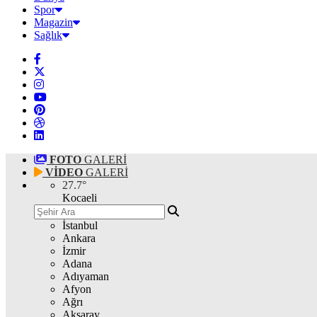
Spor
Magazin
Sağlık
FOTO
GALERİ
VİDEO
GALERİ
27.7
°
Kocaeli
İstanbul
Ankara
İzmir
Adana
Adıyaman
Afyon
Ağrı
Aksaray