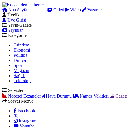
Ana Sayfa
Arama
Galeri
Video
Yazarlar
Üyelik
Üye Girişi
Yayın/Gazete
Yayınlar
Kategoriler
Gündem
Ekonomi
Politika
Dünya
Spor
Magazin
Sağlık
Teknoloji
Servisler
Nöbetçi Eczaneler
Hava Durumu
Namaz Vakitleri
Gazete
Sosyal Medya
Facebook
Instagram
Youtube