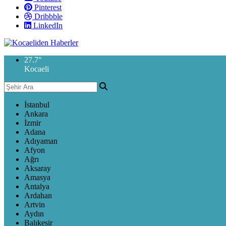
Pinterest
Dribbble
LinkedIn
27.7
°
Kocaeli
İstanbul
Ankara
İzmir
Adana
Adıyaman
Afyon
Ağrı
Aksaray
Amasya
Antalya
Ardahan
Artvin
Aydın
Balıkesir