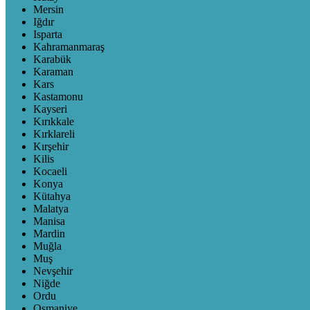
Mersin
Iğdır
Isparta
Kahramanmaraş
Karabük
Karaman
Kars
Kastamonu
Kayseri
Kırıkkale
Kırklareli
Kırşehir
Kilis
Kocaeli
Konya
Kütahya
Malatya
Manisa
Mardin
Muğla
Muş
Nevşehir
Niğde
Ordu
Osmaniye