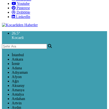
Youtube
Pinterest
Dribbble
LinkedIn
26.5
°
Kocaeli
İstanbul
Ankara
İzmir
Adana
Adıyaman
Afyon
Ağrı
Aksaray
Amasya
Antalya
Ardahan
Artvin
Aydın