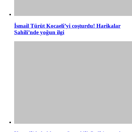
İsmail Türüt Kocaeli’yi coşturdu! Harikalar
Sahili’nde yoğun ilgi