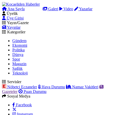
Ana Sayfa
Arama
Galeri
Video
Yazarlar
Üyelik
Üye Girişi
Yayın/Gazete
Yayınlar
Kategoriler
Gündem
Ekonomi
Politika
Dünya
Spor
Magazin
Sağlık
Teknoloji
Servisler
Nöbetçi Eczaneler
Hava Durumu
Namaz Vakitleri
Gazeteler
Puan Durumu
Sosyal Medya
Facebook
Instagram