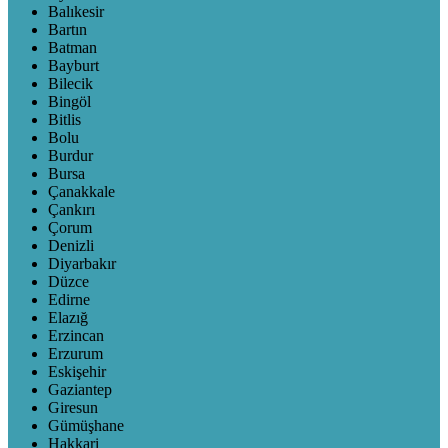
Balıkesir
Bartın
Batman
Bayburt
Bilecik
Bingöl
Bitlis
Bolu
Burdur
Bursa
Çanakkale
Çankırı
Çorum
Denizli
Diyarbakır
Düzce
Edirne
Elazığ
Erzincan
Erzurum
Eskişehir
Gaziantep
Giresun
Gümüşhane
Hakkari