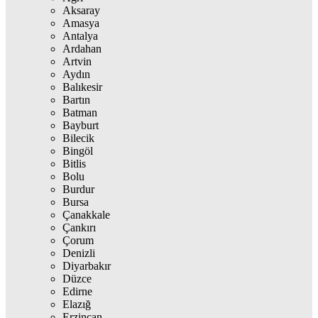
Aksaray
Amasya
Antalya
Ardahan
Artvin
Aydın
Balıkesir
Bartın
Batman
Bayburt
Bilecik
Bingöl
Bitlis
Bolu
Burdur
Bursa
Çanakkale
Çankırı
Çorum
Denizli
Diyarbakır
Düzce
Edirne
Elazığ
Erzincan