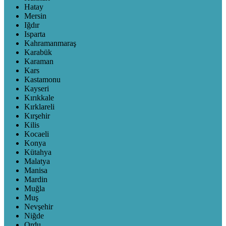
Hatay
Mersin
Iğdır
Isparta
Kahramanmaraş
Karabük
Karaman
Kars
Kastamonu
Kayseri
Kırıkkale
Kırklareli
Kırşehir
Kilis
Kocaeli
Konya
Kütahya
Malatya
Manisa
Mardin
Muğla
Muş
Nevşehir
Niğde
Ordu