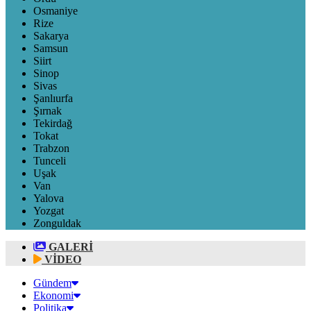
Osmaniye
Rize
Sakarya
Samsun
Siirt
Sinop
Sivas
Şanlıurfa
Şırnak
Tekirdağ
Tokat
Trabzon
Tunceli
Uşak
Van
Yalova
Yozgat
Zonguldak
GALERİ
VİDEO
Gündem
Ekonomi
Politika