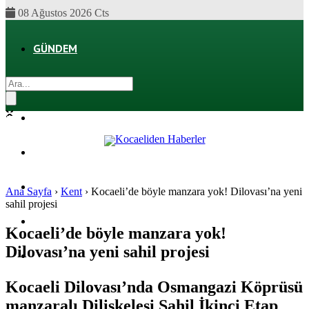
08 Ağustos 2026 Cts
GÜNDEM
EKONOMI
POLITIKA
DÜNYA
SPOR
Ana Sayfa
›
Kent
›
Kocaeli’de böyle manzara yok! Dilovası’na yeni
sahil projesi
MAGAZIN
Kocaeli’de böyle manzara yok!
Dilovası’na yeni sahil projesi
SAĞLIK
Kocaeli Dilovası’nda Osmangazi Köprüsü
manzaralı Diliskelesi Sahil İkinci Etap