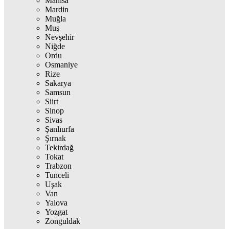
Manisa
Mardin
Muğla
Muş
Nevşehir
Niğde
Ordu
Osmaniye
Rize
Sakarya
Samsun
Siirt
Sinop
Sivas
Şanlıurfa
Şırnak
Tekirdağ
Tokat
Trabzon
Tunceli
Uşak
Van
Yalova
Yozgat
Zonguldak