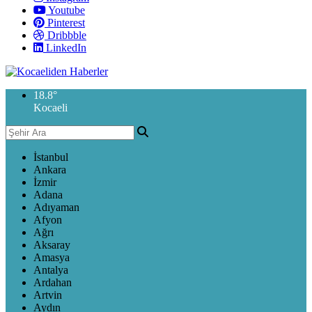
Youtube
Pinterest
Dribbble
LinkedIn
18.8
°
Kocaeli
İstanbul
Ankara
İzmir
Adana
Adıyaman
Afyon
Ağrı
Aksaray
Amasya
Antalya
Ardahan
Artvin
Aydın