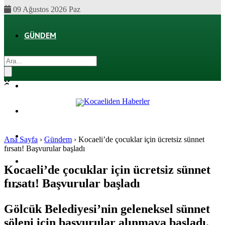
09 Ağustos 2026 Paz
GÜNDEM
EKONOMI
POLITIKA
DÜNYA
SPOR
Ana Sayfa
›
Gündem
›
Kocaeli’de çocuklar için ücretsiz sünnet
fırsatı! Başvurular başladı
MAGAZIN
Kocaeli’de çocuklar için ücretsiz sünnet
fırsatı! Başvurular başladı
SAĞLIK
Gölcük Belediyesi’nin geleneksel sünnet
şöleni için başvurular alınmaya başladı.