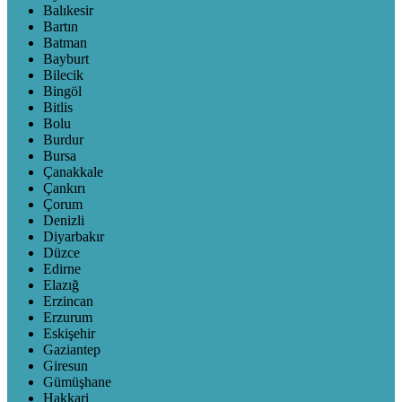
Balıkesir
Bartın
Batman
Bayburt
Bilecik
Bingöl
Bitlis
Bolu
Burdur
Bursa
Çanakkale
Çankırı
Çorum
Denizli
Diyarbakır
Düzce
Edirne
Elazığ
Erzincan
Erzurum
Eskişehir
Gaziantep
Giresun
Gümüşhane
Hakkari