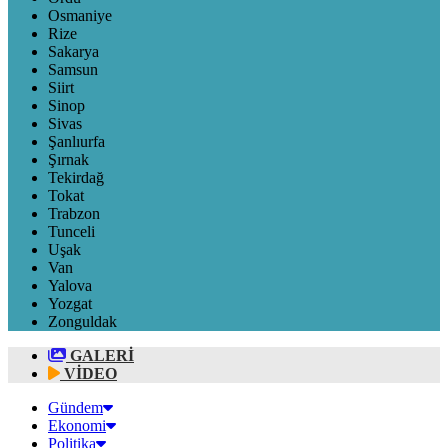
Osmaniye
Rize
Sakarya
Samsun
Siirt
Sinop
Sivas
Şanlıurfa
Şırnak
Tekirdağ
Tokat
Trabzon
Tunceli
Uşak
Van
Yalova
Yozgat
Zonguldak
GALERİ
VİDEO
Gündem
Ekonomi
Politika