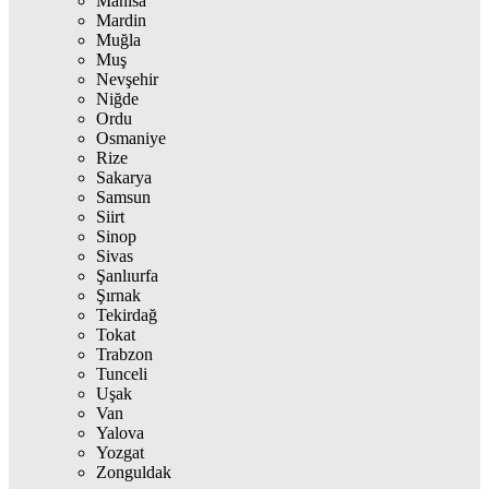
Manisa
Mardin
Muğla
Muş
Nevşehir
Niğde
Ordu
Osmaniye
Rize
Sakarya
Samsun
Siirt
Sinop
Sivas
Şanlıurfa
Şırnak
Tekirdağ
Tokat
Trabzon
Tunceli
Uşak
Van
Yalova
Yozgat
Zonguldak