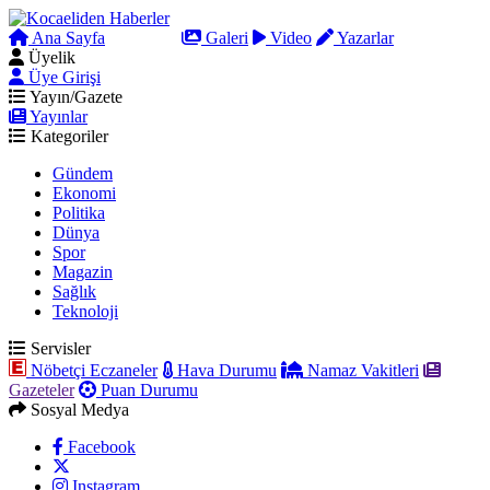
Ana Sayfa
Arama
Galeri
Video
Yazarlar
Üyelik
Üye Girişi
Yayın/Gazete
Yayınlar
Kategoriler
Gündem
Ekonomi
Politika
Dünya
Spor
Magazin
Sağlık
Teknoloji
Servisler
Nöbetçi Eczaneler
Hava Durumu
Namaz Vakitleri
Gazeteler
Puan Durumu
Sosyal Medya
Facebook
Instagram