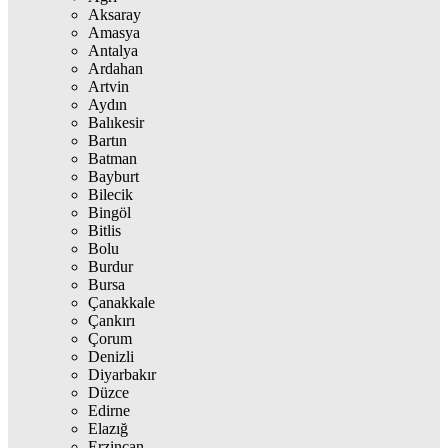
Aksaray
Amasya
Antalya
Ardahan
Artvin
Aydın
Balıkesir
Bartın
Batman
Bayburt
Bilecik
Bingöl
Bitlis
Bolu
Burdur
Bursa
Çanakkale
Çankırı
Çorum
Denizli
Diyarbakır
Düzce
Edirne
Elazığ
Erzincan