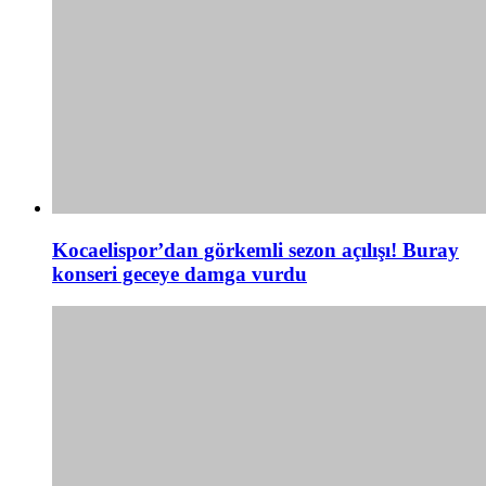
Kocaelispor’dan görkemli sezon açılışı! Buray
konseri geceye damga vurdu