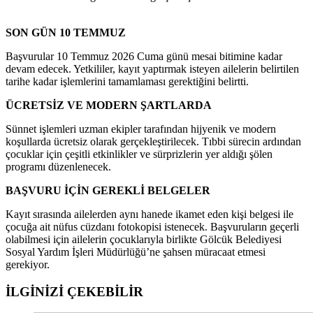
SON GÜN 10 TEMMUZ
Başvurular 10 Temmuz 2026 Cuma günü mesai bitimine kadar
devam edecek. Yetkililer, kayıt yaptırmak isteyen ailelerin belirtilen
tarihe kadar işlemlerini tamamlaması gerektiğini belirtti.
ÜCRETSİZ VE MODERN ŞARTLARDA
Sünnet işlemleri uzman ekipler tarafından hijyenik ve modern
koşullarda ücretsiz olarak gerçekleştirilecek. Tıbbi sürecin ardından
çocuklar için çeşitli etkinlikler ve sürprizlerin yer aldığı şölen
programı düzenlenecek.
BAŞVURU İÇİN GEREKLİ BELGELER
Kayıt sırasında ailelerden aynı hanede ikamet eden kişi belgesi ile
çocuğa ait nüfus cüzdanı fotokopisi istenecek. Başvuruların geçerli
olabilmesi için ailelerin çocuklarıyla birlikte Gölcük Belediyesi
Sosyal Yardım İşleri Müdürlüğü’ne şahsen müracaat etmesi
gerekiyor.
İLGİNİZİ
ÇEKEBİLİR