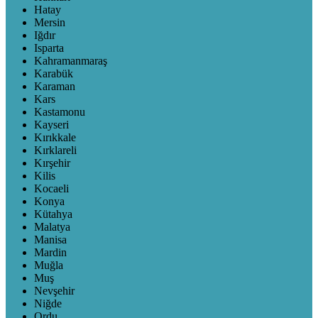
Hatay
Mersin
Iğdır
Isparta
Kahramanmaraş
Karabük
Karaman
Kars
Kastamonu
Kayseri
Kırıkkale
Kırklareli
Kırşehir
Kilis
Kocaeli
Konya
Kütahya
Malatya
Manisa
Mardin
Muğla
Muş
Nevşehir
Niğde
Ordu