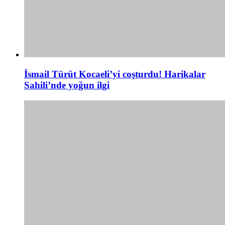
İsmail Türüt Kocaeli’yi coşturdu! Harikalar
Sahili’nde yoğun ilgi