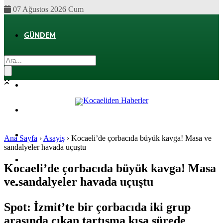
07 Ağustos 2026 Cum
GÜNDEM
EKONOMI
POLITIKA
DÜNYA
SPOR
Ana Sayfa
›
Asayiş
›
Kocaeli’de çorbacıda büyük kavga! Masa ve
sandalyeler havada uçuştu
MAGAZIN
Kocaeli’de çorbacıda büyük kavga! Masa
ve sandalyeler havada uçuştu
SAĞLIK
Spot: İzmit’te bir çorbacıda iki grup
arasında çıkan tartışma kısa sürede