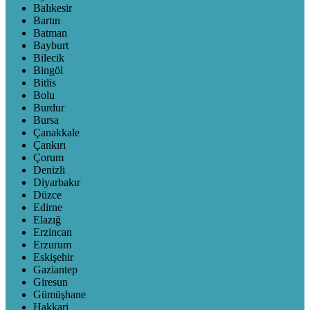
Balıkesir
Bartın
Batman
Bayburt
Bilecik
Bingöl
Bitlis
Bolu
Burdur
Bursa
Çanakkale
Çankırı
Çorum
Denizli
Diyarbakır
Düzce
Edirne
Elazığ
Erzincan
Erzurum
Eskişehir
Gaziantep
Giresun
Gümüşhane
Hakkari