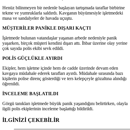
Henüz bilinmeyen bir nedenle başlayan tartışmada taraflar birbirine
tekme ve yumruklarla saldırdı. Kavganın büyümesiyle işletmedeki
masa ve sandalyeler de havada uçuştu.
MÜŞTERİLER PANİKLE DIŞARI KAÇTI
İşletmede bulunan vatandaşlar yaşanan arbede nedeniyle panik
yaşarken, birçok müşteri kendini dışarı attı. İhbar üzerine olay yerine
çok sayıda polis ekibi sevk edildi.
POLİS GÜÇLÜKLE AYIRDI
Ekipler, hem işletme içinde hem de cadde üzerinde devam eden
kavgaya müdahale ederek tarafları ayırdı. Müdahale sırasında bazı
kişilerin polise direnç gösterdiği ve ters kelepçeyle gözaltına alındığı
öğrenildi.
İNCELEME BAŞLATILDI
Görgü tanıkları işletmede büyük panik yaşandığını belirtirken, olayla
ilgili polis ekiplerinin inceleme başlattığı bildirildi.
İLGİNİZİ
ÇEKEBİLİR