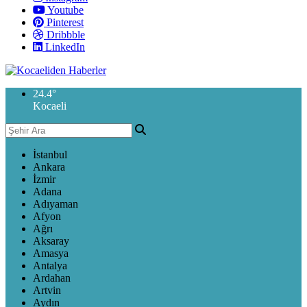
Youtube
Pinterest
Dribbble
LinkedIn
24.4
°
Kocaeli
İstanbul
Ankara
İzmir
Adana
Adıyaman
Afyon
Ağrı
Aksaray
Amasya
Antalya
Ardahan
Artvin
Aydın