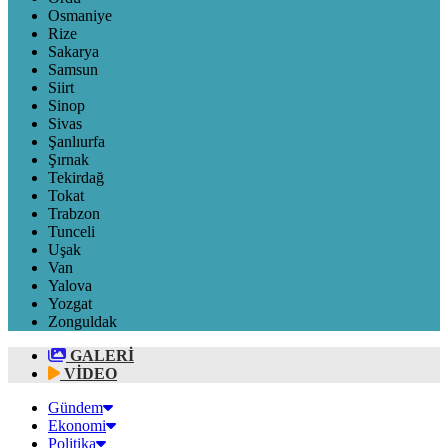
Osmaniye
Rize
Sakarya
Samsun
Siirt
Sinop
Sivas
Şanlıurfa
Şırnak
Tekirdağ
Tokat
Trabzon
Tunceli
Uşak
Van
Yalova
Yozgat
Zonguldak
GALERİ
VİDEO
Gündem
Ekonomi
Politika