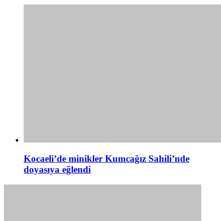
Kocaeli’de minikler Kumcağız Sahili’nde
doyasıya eğlendi