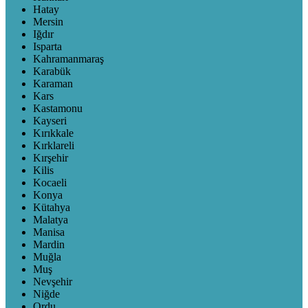
Hatay
Mersin
Iğdır
Isparta
Kahramanmaraş
Karabük
Karaman
Kars
Kastamonu
Kayseri
Kırıkkale
Kırklareli
Kırşehir
Kilis
Kocaeli
Konya
Kütahya
Malatya
Manisa
Mardin
Muğla
Muş
Nevşehir
Niğde
Ordu