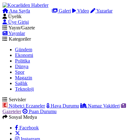
Ana Sayfa
Arama
Galeri
Video
Yazarlar
Üyelik
Üye Girişi
Yayın/Gazete
Yayınlar
Kategoriler
Gündem
Ekonomi
Politika
Dünya
Spor
Magazin
Sağlık
Teknoloji
Servisler
Nöbetçi Eczaneler
Hava Durumu
Namaz Vakitleri
Gazeteler
Puan Durumu
Sosyal Medya
Facebook
Instagram