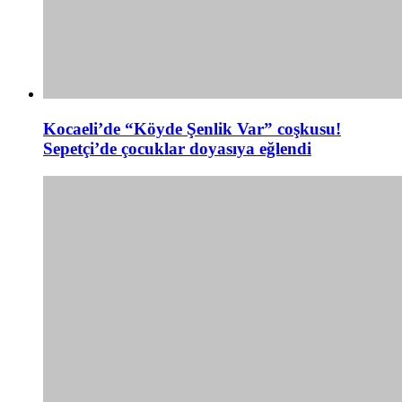
Kocaeli’de “Köyde Şenlik Var” coşkusu!
Sepetçi’de çocuklar doyasıya eğlendi