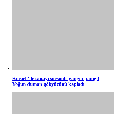
Kocaeli’de sanayi sitesinde yangın paniği!
Yoğun duman gökyüzünü kapladı