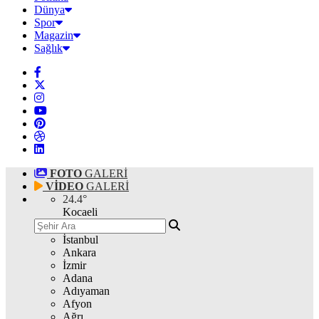
Dünya
Spor
Magazin
Sağlık
FOTO
GALERİ
VİDEO
GALERİ
24.4
°
Kocaeli
İstanbul
Ankara
İzmir
Adana
Adıyaman
Afyon
Ağrı