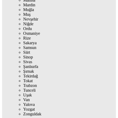
Manisa
Mardin
Muğla
Muş
Nevşehir
Niğde
Ordu
Osmaniye
Rize
Sakarya
Samsun
Siirt
Sinop
Sivas
Şanlıurfa
Şırnak
Tekirdağ
Tokat
Trabzon
Tunceli
Uşak
Van
Yalova
Yozgat
Zonguldak