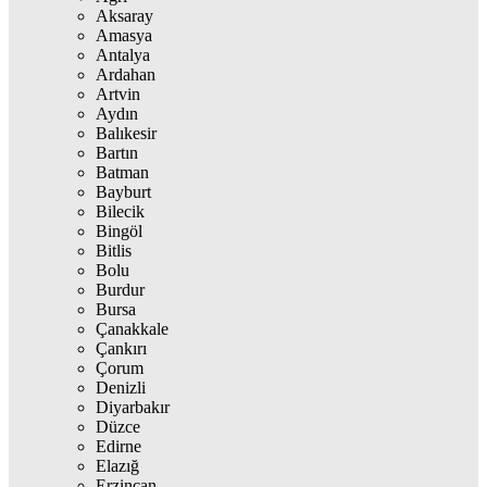
Aksaray
Amasya
Antalya
Ardahan
Artvin
Aydın
Balıkesir
Bartın
Batman
Bayburt
Bilecik
Bingöl
Bitlis
Bolu
Burdur
Bursa
Çanakkale
Çankırı
Çorum
Denizli
Diyarbakır
Düzce
Edirne
Elazığ
Erzincan