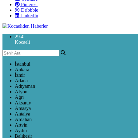
Pinterest
Dribbble
LinkedIn
29.4
°
Kocaeli
İstanbul
Ankara
İzmir
Adana
Adıyaman
Afyon
Ağrı
Aksaray
Amasya
Antalya
Ardahan
Artvin
Aydın
Balıkesir