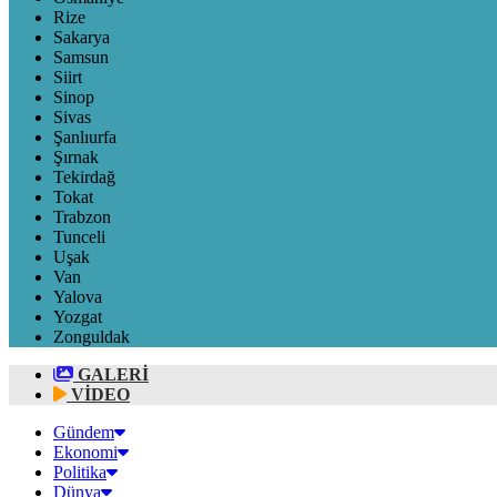
Rize
Sakarya
Samsun
Siirt
Sinop
Sivas
Şanlıurfa
Şırnak
Tekirdağ
Tokat
Trabzon
Tunceli
Uşak
Van
Yalova
Yozgat
Zonguldak
GALERİ
VİDEO
Gündem
Ekonomi
Politika
Dünya