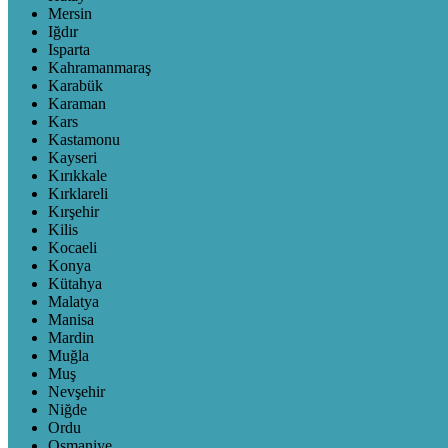
Mersin
Iğdır
Isparta
Kahramanmaraş
Karabük
Karaman
Kars
Kastamonu
Kayseri
Kırıkkale
Kırklareli
Kırşehir
Kilis
Kocaeli
Konya
Kütahya
Malatya
Manisa
Mardin
Muğla
Muş
Nevşehir
Niğde
Ordu
Osmaniye