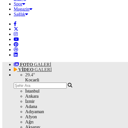
Spor
Magazin
Sağlık
FOTO
GALERİ
VİDEO
GALERİ
29.4
°
Kocaeli
İstanbul
Ankara
İzmir
Adana
Adıyaman
Afyon
Ağrı
Aksaray