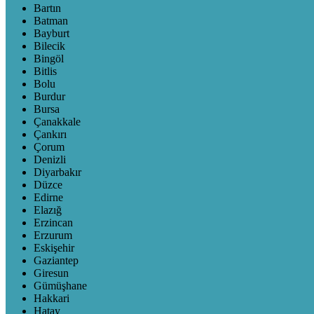
Bartın
Batman
Bayburt
Bilecik
Bingöl
Bitlis
Bolu
Burdur
Bursa
Çanakkale
Çankırı
Çorum
Denizli
Diyarbakır
Düzce
Edirne
Elazığ
Erzincan
Erzurum
Eskişehir
Gaziantep
Giresun
Gümüşhane
Hakkari
Hatay