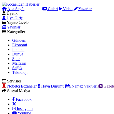
Ana Sayfa
Arama
Galeri
Video
Yazarlar
Üyelik
Üye Girişi
Yayın/Gazete
Yayınlar
Kategoriler
Gündem
Ekonomi
Politika
Dünya
Spor
Magazin
Sağlık
Teknoloji
Servisler
Nöbetçi Eczaneler
Hava Durumu
Namaz Vakitleri
Gazete
Sosyal Medya
Facebook
Instagram
Youtube