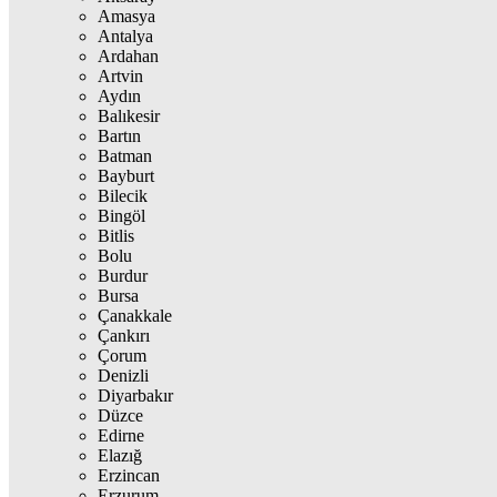
Amasya
Antalya
Ardahan
Artvin
Aydın
Balıkesir
Bartın
Batman
Bayburt
Bilecik
Bingöl
Bitlis
Bolu
Burdur
Bursa
Çanakkale
Çankırı
Çorum
Denizli
Diyarbakır
Düzce
Edirne
Elazığ
Erzincan
Erzurum