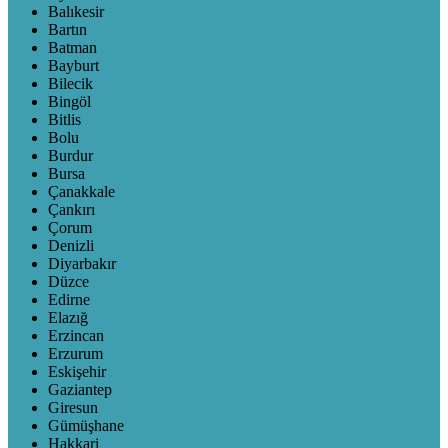
Balıkesir
Bartın
Batman
Bayburt
Bilecik
Bingöl
Bitlis
Bolu
Burdur
Bursa
Çanakkale
Çankırı
Çorum
Denizli
Diyarbakır
Düzce
Edirne
Elazığ
Erzincan
Erzurum
Eskişehir
Gaziantep
Giresun
Gümüşhane
Hakkari