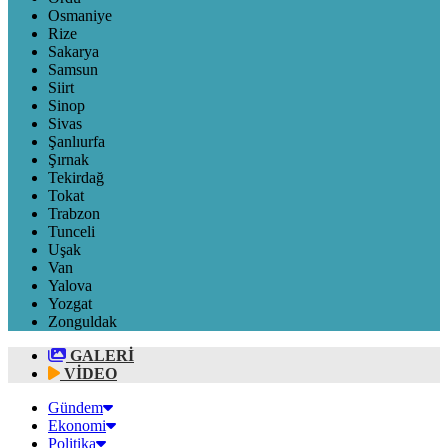
Osmaniye
Rize
Sakarya
Samsun
Siirt
Sinop
Sivas
Şanlıurfa
Şırnak
Tekirdağ
Tokat
Trabzon
Tunceli
Uşak
Van
Yalova
Yozgat
Zonguldak
GALERİ
VİDEO
Gündem
Ekonomi
Politika