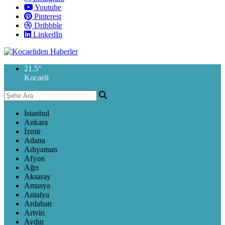
Youtube
Pinterest
Dribbble
LinkedIn
21.5
°
Kocaeli
İstanbul
Ankara
İzmir
Adana
Adıyaman
Afyon
Ağrı
Aksaray
Amasya
Antalya
Ardahan
Artvin
Aydın