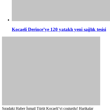
Kocaeli Derince’ye 120 yataklı yeni sağlık tesisi
Sıradaki Haber
İsmail Türüt Kocaeli’yi coşturdu! Harikalar