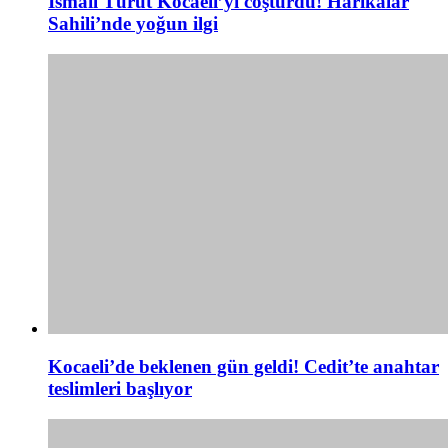
İsmail Türüt Kocaeli’yi coşturdu! Harikalar
Sahili’nde yoğun ilgi
Kocaeli’de beklenen gün geldi! Cedit’te anahtar
teslimleri başlıyor