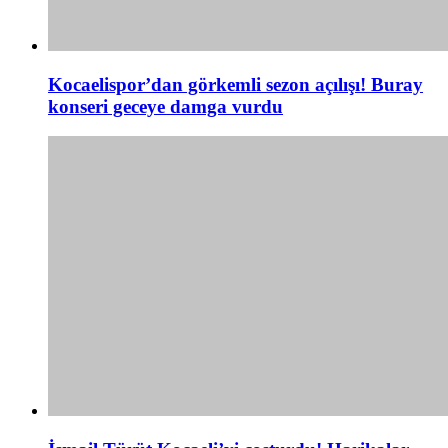
Kocaelispor’dan görkemli sezon açılışı! Buray
konseri geceye damga vurdu