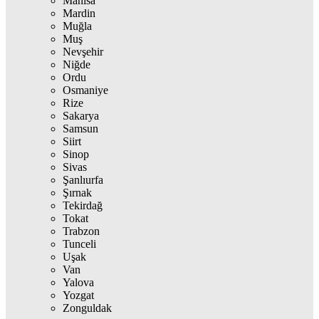
Manisa
Mardin
Muğla
Muş
Nevşehir
Niğde
Ordu
Osmaniye
Rize
Sakarya
Samsun
Siirt
Sinop
Sivas
Şanlıurfa
Şırnak
Tekirdağ
Tokat
Trabzon
Tunceli
Uşak
Van
Yalova
Yozgat
Zonguldak