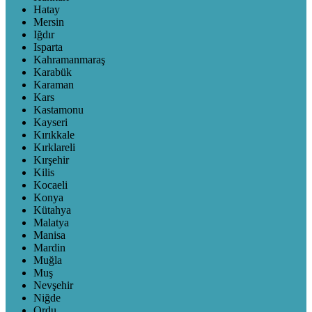
Hatay
Mersin
Iğdır
Isparta
Kahramanmaraş
Karabük
Karaman
Kars
Kastamonu
Kayseri
Kırıkkale
Kırklareli
Kırşehir
Kilis
Kocaeli
Konya
Kütahya
Malatya
Manisa
Mardin
Muğla
Muş
Nevşehir
Niğde
Ordu