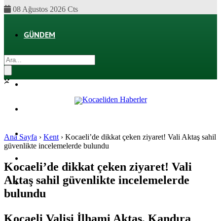
08 Ağustos 2026 Cts
GÜNDEM
EKONOMI
POLITIKA
DÜNYA
SPOR
Ana Sayfa
›
Kent
›
Kocaeli’de dikkat çeken ziyaret! Vali Aktaş sahil
güvenlikte incelemelerde bulundu
MAGAZIN
Kocaeli’de dikkat çeken ziyaret! Vali
Aktaş sahil güvenlikte incelemelerde
SAĞLIK
bulundu
Kocaeli Valisi İlhami Aktaş, Kandıra