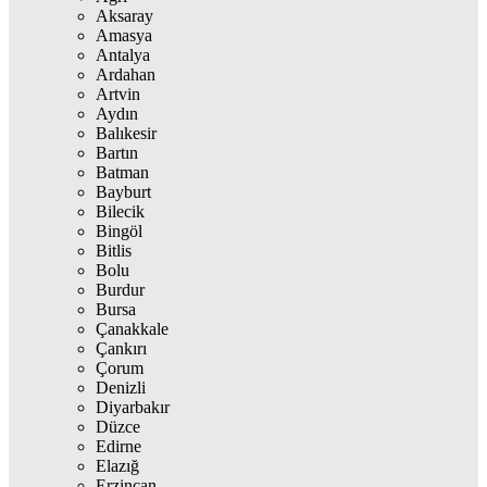
Aksaray
Amasya
Antalya
Ardahan
Artvin
Aydın
Balıkesir
Bartın
Batman
Bayburt
Bilecik
Bingöl
Bitlis
Bolu
Burdur
Bursa
Çanakkale
Çankırı
Çorum
Denizli
Diyarbakır
Düzce
Edirne
Elazığ
Erzincan