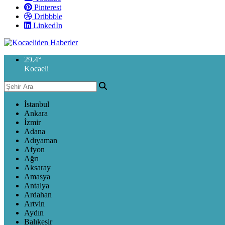
Pinterest
Dribbble
LinkedIn
29.4
°
Kocaeli
İstanbul
Ankara
İzmir
Adana
Adıyaman
Afyon
Ağrı
Aksaray
Amasya
Antalya
Ardahan
Artvin
Aydın
Balıkesir