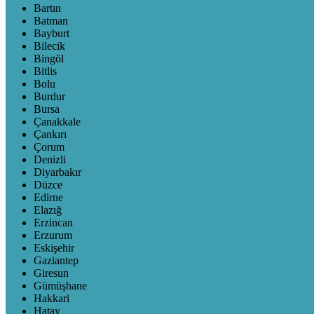
Bartın
Batman
Bayburt
Bilecik
Bingöl
Bitlis
Bolu
Burdur
Bursa
Çanakkale
Çankırı
Çorum
Denizli
Diyarbakır
Düzce
Edirne
Elazığ
Erzincan
Erzurum
Eskişehir
Gaziantep
Giresun
Gümüşhane
Hakkari
Hatay