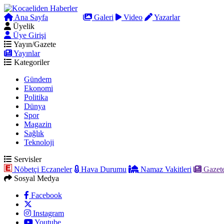
Ana Sayfa
Arama
Galeri
Video
Yazarlar
Üyelik
Üye Girişi
Yayın/Gazete
Yayınlar
Kategoriler
Gündem
Ekonomi
Politika
Dünya
Spor
Magazin
Sağlık
Teknoloji
Servisler
Nöbetçi Eczaneler
Hava Durumu
Namaz Vakitleri
Gazete
Sosyal Medya
Facebook
Instagram
Youtube