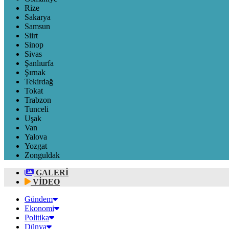
Rize
Sakarya
Samsun
Siirt
Sinop
Sivas
Şanlıurfa
Şırnak
Tekirdağ
Tokat
Trabzon
Tunceli
Uşak
Van
Yalova
Yozgat
Zonguldak
GALERİ
VİDEO
Gündem
Ekonomi
Politika
Dünya