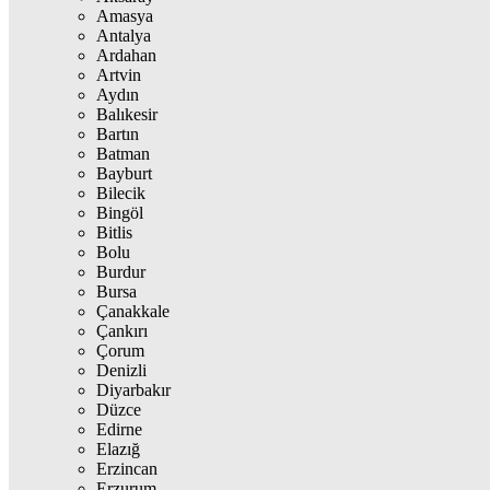
Amasya
Antalya
Ardahan
Artvin
Aydın
Balıkesir
Bartın
Batman
Bayburt
Bilecik
Bingöl
Bitlis
Bolu
Burdur
Bursa
Çanakkale
Çankırı
Çorum
Denizli
Diyarbakır
Düzce
Edirne
Elazığ
Erzincan
Erzurum