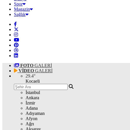
Spor
Magazin
Sağlık
FOTO
GALERİ
VİDEO
GALERİ
29.4
°
Kocaeli
İstanbul
Ankara
İzmir
Adana
Adıyaman
Afyon
Ağrı
Aksaray