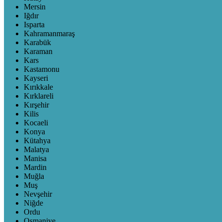
Mersin
Iğdır
Isparta
Kahramanmaraş
Karabük
Karaman
Kars
Kastamonu
Kayseri
Kırıkkale
Kırklareli
Kırşehir
Kilis
Kocaeli
Konya
Kütahya
Malatya
Manisa
Mardin
Muğla
Muş
Nevşehir
Niğde
Ordu
Osmaniye