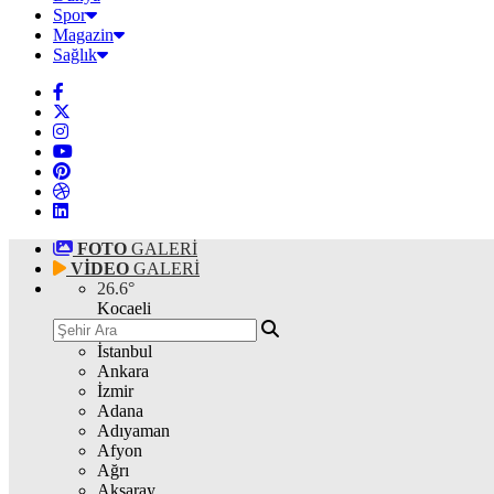
Spor
Magazin
Sağlık
FOTO
GALERİ
VİDEO
GALERİ
26.6
°
Kocaeli
İstanbul
Ankara
İzmir
Adana
Adıyaman
Afyon
Ağrı
Aksaray