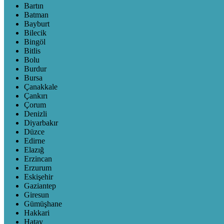
Bartın
Batman
Bayburt
Bilecik
Bingöl
Bitlis
Bolu
Burdur
Bursa
Çanakkale
Çankırı
Çorum
Denizli
Diyarbakır
Düzce
Edirne
Elazığ
Erzincan
Erzurum
Eskişehir
Gaziantep
Giresun
Gümüşhane
Hakkari
Hatay