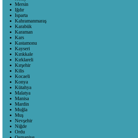
Mersin
Iğdır
Isparta
Kahramanmaraş
Karabük
Karaman
Kars
Kastamonu
Kayseri
Kırıkkale
Kırklareli
Kırşehir
Kilis
Kocaeli
Konya
Kütahya
Malatya
Manisa
Mardin
Muğla
Muş
Nevşehir
Niğde
Ordu
Osmaniye