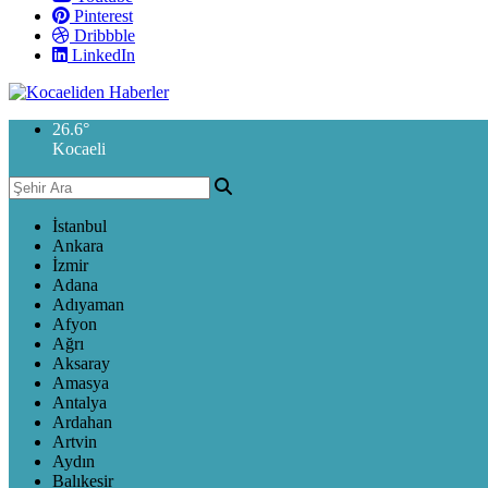
Pinterest
Dribbble
LinkedIn
26.6
°
Kocaeli
İstanbul
Ankara
İzmir
Adana
Adıyaman
Afyon
Ağrı
Aksaray
Amasya
Antalya
Ardahan
Artvin
Aydın
Balıkesir