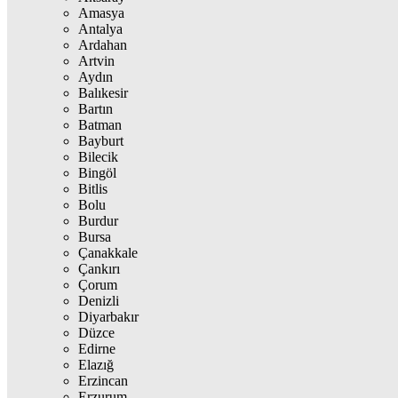
Amasya
Antalya
Ardahan
Artvin
Aydın
Balıkesir
Bartın
Batman
Bayburt
Bilecik
Bingöl
Bitlis
Bolu
Burdur
Bursa
Çanakkale
Çankırı
Çorum
Denizli
Diyarbakır
Düzce
Edirne
Elazığ
Erzincan
Erzurum