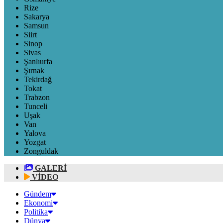
Rize
Sakarya
Samsun
Siirt
Sinop
Sivas
Şanlıurfa
Şırnak
Tekirdağ
Tokat
Trabzon
Tunceli
Uşak
Van
Yalova
Yozgat
Zonguldak
GALERİ
VİDEO
Gündem
Ekonomi
Politika
Dünya