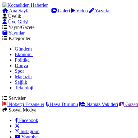
Ana Sayfa
Arama
Galeri
Video
Yazarlar
Üyelik
Üye Girişi
Yayın/Gazete
Yayınlar
Kategoriler
Gündem
Ekonomi
Politika
Dünya
Spor
Magazin
Sağlık
Teknoloji
Servisler
Nöbetçi Eczaneler
Hava Durumu
Namaz Vakitleri
Gazete
Sosyal Medya
Facebook
Instagram
Youtube