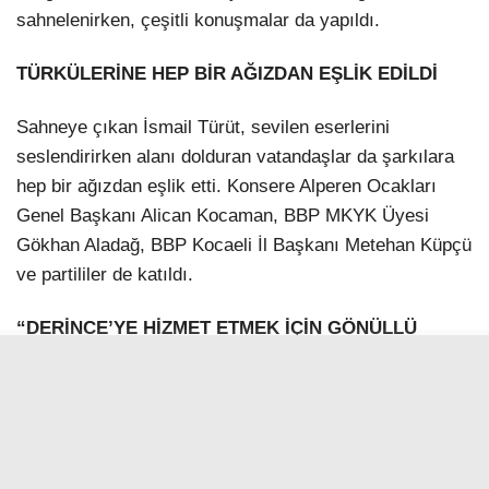
sahnelenirken, çeşitli konuşmalar da yapıldı.
TÜRKÜLERİNE HEP BİR AĞIZDAN EŞLİK EDİLDİ
Sahneye çıkan İsmail Türüt, sevilen eserlerini
seslendirirken alanı dolduran vatandaşlar da şarkılara
hep bir ağızdan eşlik etti. Konsere Alperen Ocakları
Genel Başkanı Alican Kocaman, BBP MKYK Üyesi
Gökhan Aladağ, BBP Kocaeli İl Başkanı Metehan Küpçü
ve partililer de katıldı.
“DERİNCE’YE HİZMET ETMEK İÇİN GÖNÜLLÜ
OLDUM”
Programda konuşan BBP Derince İlçe Başkanı Samet
Çetin, kendisine destek veren parti yöneticilerine
teşekkür ederek, “Derince halkına hizmet etmek için