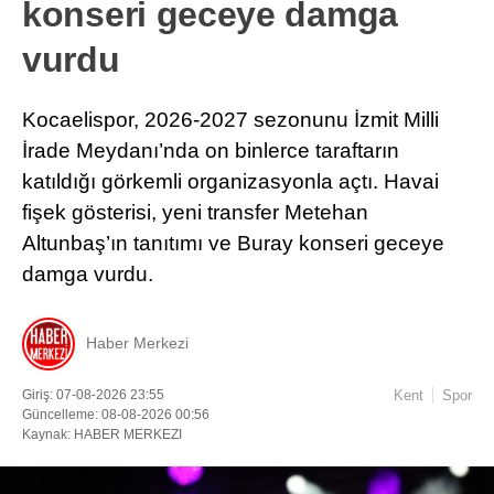
konseri geceye damga
vurdu
Kocaelispor, 2026-2027 sezonunu İzmit Milli
İrade Meydanı’nda on binlerce taraftarın
katıldığı görkemli organizasyonla açtı. Havai
fişek gösterisi, yeni transfer Metehan
Altunbaş’ın tanıtımı ve Buray konseri geceye
damga vurdu.
Haber Merkezi
Giriş: 07-08-2026 23:55
Kent
Spor
Güncelleme: 08-08-2026 00:56
Kaynak: HABER MERKEZI