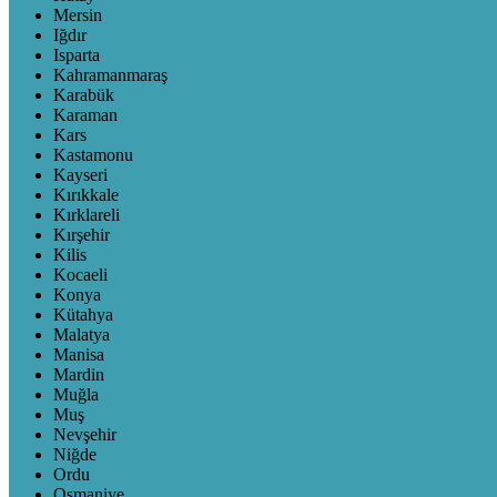
Mersin
Iğdır
Isparta
Kahramanmaraş
Karabük
Karaman
Kars
Kastamonu
Kayseri
Kırıkkale
Kırklareli
Kırşehir
Kilis
Kocaeli
Konya
Kütahya
Malatya
Manisa
Mardin
Muğla
Muş
Nevşehir
Niğde
Ordu
Osmaniye