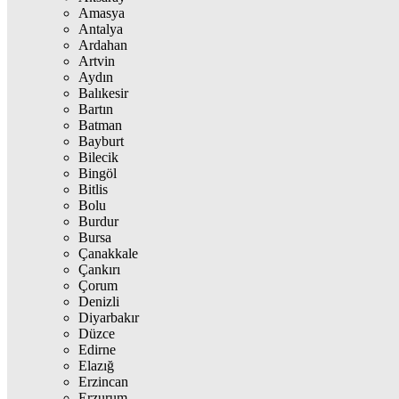
Amasya
Antalya
Ardahan
Artvin
Aydın
Balıkesir
Bartın
Batman
Bayburt
Bilecik
Bingöl
Bitlis
Bolu
Burdur
Bursa
Çanakkale
Çankırı
Çorum
Denizli
Diyarbakır
Düzce
Edirne
Elazığ
Erzincan
Erzurum