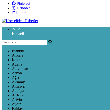
Pinterest
Dribbble
LinkedIn
22.6
°
Kocaeli
İstanbul
Ankara
İzmir
Adana
Adıyaman
Afyon
Ağrı
Aksaray
Amasya
Antalya
Ardahan
Artvin
Aydın
Balıkesir