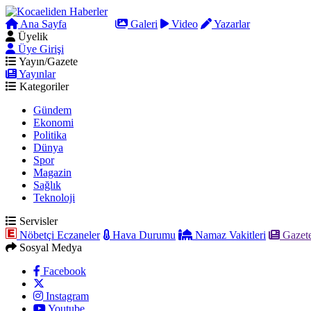
Ana Sayfa
Arama
Galeri
Video
Yazarlar
Üyelik
Üye Girişi
Yayın/Gazete
Yayınlar
Kategoriler
Gündem
Ekonomi
Politika
Dünya
Spor
Magazin
Sağlık
Teknoloji
Servisler
Nöbetçi Eczaneler
Hava Durumu
Namaz Vakitleri
Gazete
Sosyal Medya
Facebook
Instagram
Youtube