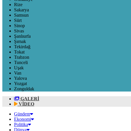
Rize
Sakarya
Samsun
Siirt
Sinop
Sivas
Şanlıurfa
Şırnak
Tekirdağ
Tokat
Trabzon
Tunceli
Uşak
Van
Yalova
Yozgat
Zonguldak
GALERİ
VİDEO
Gündem
Ekonomi
Politika
Dünya