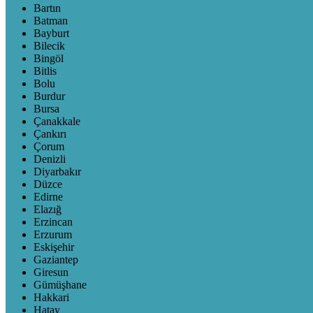
Bartın
Batman
Bayburt
Bilecik
Bingöl
Bitlis
Bolu
Burdur
Bursa
Çanakkale
Çankırı
Çorum
Denizli
Diyarbakır
Düzce
Edirne
Elazığ
Erzincan
Erzurum
Eskişehir
Gaziantep
Giresun
Gümüşhane
Hakkari
Hatay