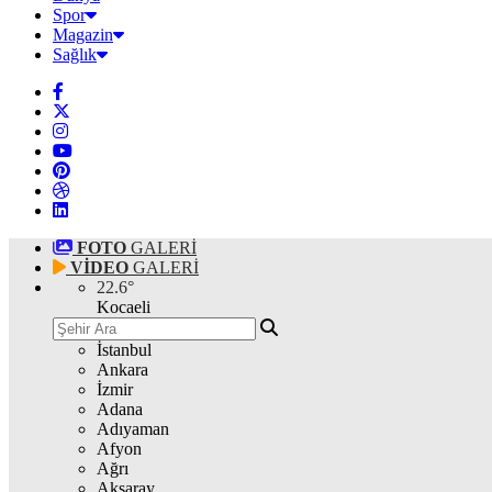
Spor
Magazin
Sağlık
FOTO
GALERİ
VİDEO
GALERİ
22.6
°
Kocaeli
İstanbul
Ankara
İzmir
Adana
Adıyaman
Afyon
Ağrı
Aksaray