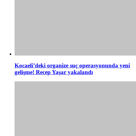
Kocaeli’deki organize suç operasyonunda yeni
gelişme! Recep Yaşar yakalandı