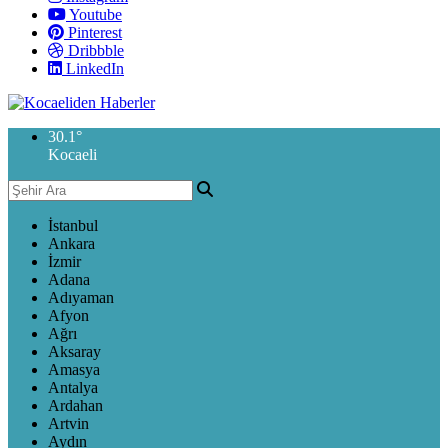
Youtube
Pinterest
Dribbble
LinkedIn
30.1
°
Kocaeli
İstanbul
Ankara
İzmir
Adana
Adıyaman
Afyon
Ağrı
Aksaray
Amasya
Antalya
Ardahan
Artvin
Aydın