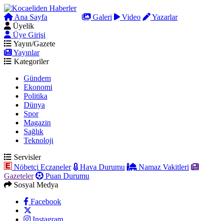
Ana Sayfa
Arama
Galeri
Video
Yazarlar
Üyelik
Üye Girişi
Yayın/Gazete
Yayınlar
Kategoriler
Gündem
Ekonomi
Politika
Dünya
Spor
Magazin
Sağlık
Teknoloji
Servisler
Nöbetçi Eczaneler
Hava Durumu
Namaz Vakitleri
Gazeteler
Puan Durumu
Sosyal Medya
Facebook
Instagram