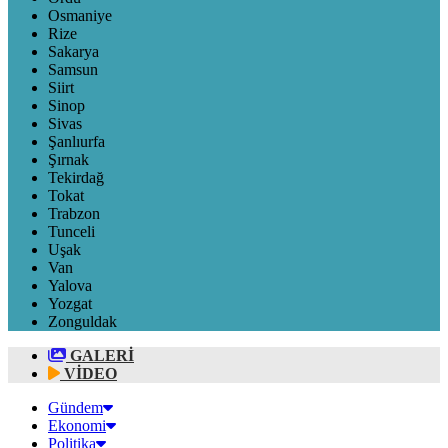
Osmaniye
Rize
Sakarya
Samsun
Siirt
Sinop
Sivas
Şanlıurfa
Şırnak
Tekirdağ
Tokat
Trabzon
Tunceli
Uşak
Van
Yalova
Yozgat
Zonguldak
GALERİ
VİDEO
Gündem
Ekonomi
Politika