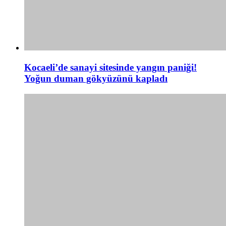
Kocaeli’de sanayi sitesinde yangın paniği!
Yoğun duman gökyüzünü kapladı