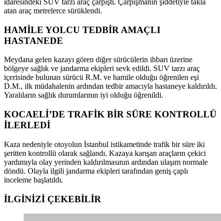
idaresindeki SUV tarzı araç çarpıştı. Çarpışmanın şiddetiyle takla
atan araç metrelerce sürüklendi.
HAMİLE YOLCU TEDBİR AMAÇLI
HASTANEDE
Meydana gelen kazayı gören diğer sürücülerin ihbarı üzerine
bölgeye sağlık ve jandarma ekipleri sevk edildi. SUV tarzı araç
içerisinde bulunan sürücü R.M. ve hamile olduğu öğrenilen eşi
D.M., ilk müdahalenin ardından tedbir amacıyla hastaneye kaldırıldı.
Yaralıların sağlık durumlarının iyi olduğu öğrenildi.
KOCAELİ’DE TRAFİK BİR SÜRE KONTROLLÜ
İLERLEDİ
Kaza nedeniyle otoyolun İstanbul istikametinde trafik bir süre iki
şeritten kontrollü olarak sağlandı. Kazaya karışan araçların çekici
yardımıyla olay yerinden kaldırılmasının ardından ulaşım normale
döndü. Olayla ilgili jandarma ekipleri tarafından geniş çaplı
inceleme başlatıldı.
İLGİNİZİ
ÇEKEBİLİR