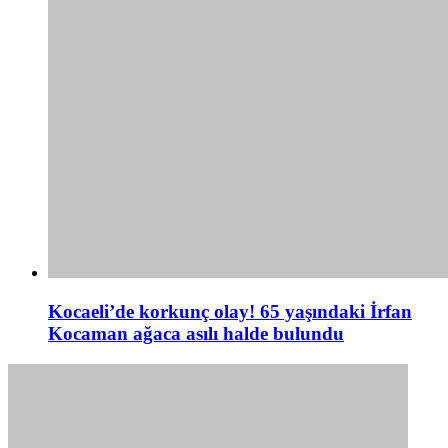
Kocaeli’de korkunç olay! 65 yaşındaki İrfan
Kocaman ağaca asılı halde bulundu