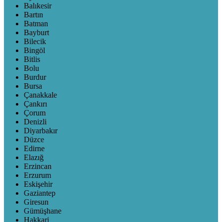
Balıkesir
Bartın
Batman
Bayburt
Bilecik
Bingöl
Bitlis
Bolu
Burdur
Bursa
Çanakkale
Çankırı
Çorum
Denizli
Diyarbakır
Düzce
Edirne
Elazığ
Erzincan
Erzurum
Eskişehir
Gaziantep
Giresun
Gümüşhane
Hakkari