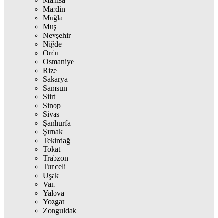
Manisa
Mardin
Muğla
Muş
Nevşehir
Niğde
Ordu
Osmaniye
Rize
Sakarya
Samsun
Siirt
Sinop
Sivas
Şanlıurfa
Şırnak
Tekirdağ
Tokat
Trabzon
Tunceli
Uşak
Van
Yalova
Yozgat
Zonguldak