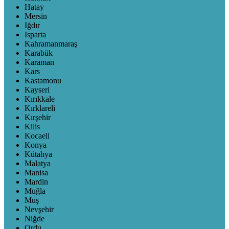
Hatay
Mersin
Iğdır
Isparta
Kahramanmaraş
Karabük
Karaman
Kars
Kastamonu
Kayseri
Kırıkkale
Kırklareli
Kırşehir
Kilis
Kocaeli
Konya
Kütahya
Malatya
Manisa
Mardin
Muğla
Muş
Nevşehir
Niğde
Ordu