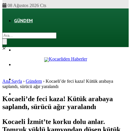
08 Ağustos 2026 Cts
GÜNDEM
EKONOMI
POLITIKA
DÜNYA
SPOR
Ana Sayfa
›
Gündem
›
Kocaeli’de feci kaza! Kütük arabaya
saplandı, sürücü ağır yaralandı
MAGAZIN
Kocaeli’de feci kaza! Kütük arabaya
saplandı, sürücü ağır yaralandı
SAĞLIK
Kocaeli İzmit’te korku dolu anlar.
Tomruk yüklü kamyondan düşen kütük