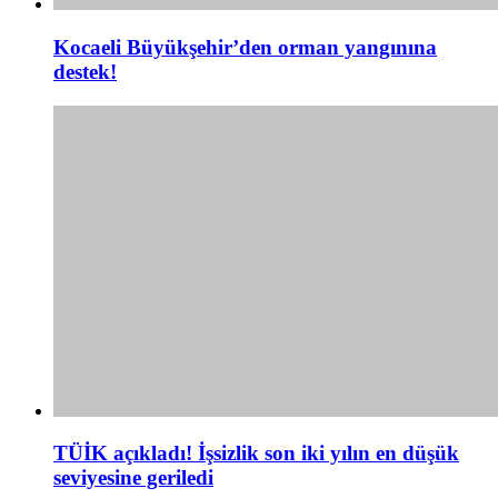
Kocaeli Büyükşehir’den orman yangınına
destek!
TÜİK açıkladı! İşsizlik son iki yılın en düşük
seviyesine geriledi