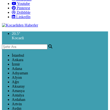
Youtube
Pinterest
Dribbble
LinkedIn
20.5
°
Kocaeli
İstanbul
Ankara
İzmir
Adana
Adıyaman
Afyon
Ağrı
Aksaray
Amasya
Antalya
Ardahan
Artvin
Aydın