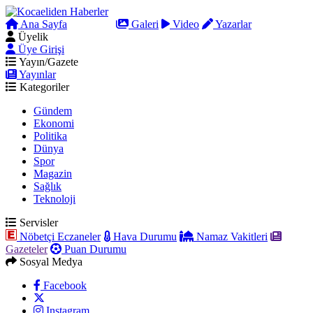
Ana Sayfa
Arama
Galeri
Video
Yazarlar
Üyelik
Üye Girişi
Yayın/Gazete
Yayınlar
Kategoriler
Gündem
Ekonomi
Politika
Dünya
Spor
Magazin
Sağlık
Teknoloji
Servisler
Nöbetçi Eczaneler
Hava Durumu
Namaz Vakitleri
Gazeteler
Puan Durumu
Sosyal Medya
Facebook
Instagram