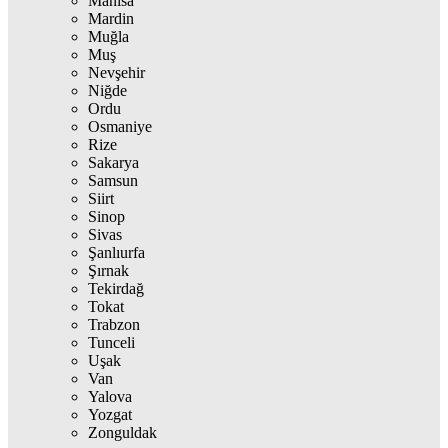
Manisa
Mardin
Muğla
Muş
Nevşehir
Niğde
Ordu
Osmaniye
Rize
Sakarya
Samsun
Siirt
Sinop
Sivas
Şanlıurfa
Şırnak
Tekirdağ
Tokat
Trabzon
Tunceli
Uşak
Van
Yalova
Yozgat
Zonguldak