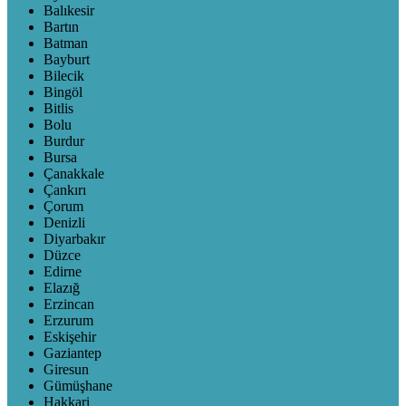
Balıkesir
Bartın
Batman
Bayburt
Bilecik
Bingöl
Bitlis
Bolu
Burdur
Bursa
Çanakkale
Çankırı
Çorum
Denizli
Diyarbakır
Düzce
Edirne
Elazığ
Erzincan
Erzurum
Eskişehir
Gaziantep
Giresun
Gümüşhane
Hakkari