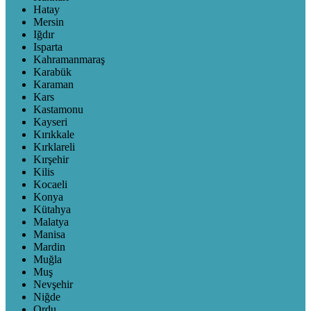
Hatay
Mersin
Iğdır
Isparta
Kahramanmaraş
Karabük
Karaman
Kars
Kastamonu
Kayseri
Kırıkkale
Kırklareli
Kırşehir
Kilis
Kocaeli
Konya
Kütahya
Malatya
Manisa
Mardin
Muğla
Muş
Nevşehir
Niğde
Ordu