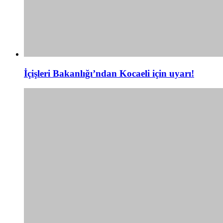
İçişleri Bakanlığı’ndan Kocaeli için uyarı!