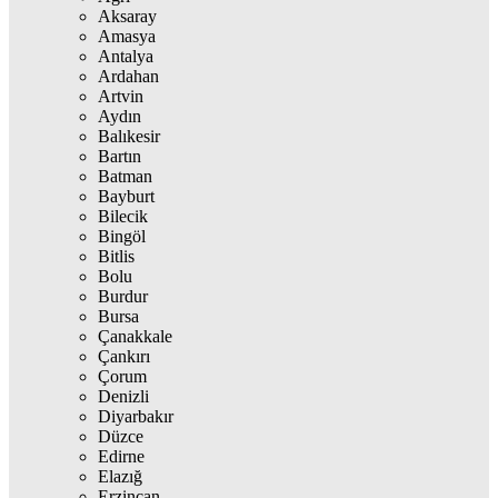
Aksaray
Amasya
Antalya
Ardahan
Artvin
Aydın
Balıkesir
Bartın
Batman
Bayburt
Bilecik
Bingöl
Bitlis
Bolu
Burdur
Bursa
Çanakkale
Çankırı
Çorum
Denizli
Diyarbakır
Düzce
Edirne
Elazığ
Erzincan