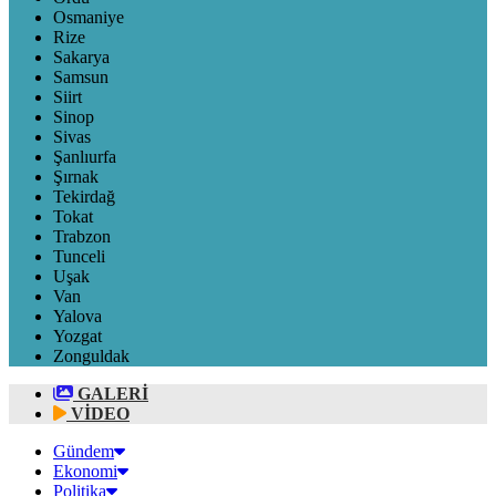
Osmaniye
Rize
Sakarya
Samsun
Siirt
Sinop
Sivas
Şanlıurfa
Şırnak
Tekirdağ
Tokat
Trabzon
Tunceli
Uşak
Van
Yalova
Yozgat
Zonguldak
GALERİ
VİDEO
Gündem
Ekonomi
Politika